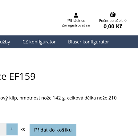
Přihlásit se
Počet položek: 0
0,00 Kč
Zaregistrovat se
lužby
CZ konfigurator
Blaser konfigurator
rce EF159
kový klip, hmotnost nože 142 g, celková délka nože 210
ks