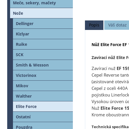
Meče, sekery, mačety
Nože
Dellinger
Popis
Váš dotaz
Kizlyar
Ruike
Nůž Elite Force EF 
SCK
Zavírací nůž Elite 
Smith & Wesson
Zavírací nuž
EF 15
Cepel Reverse tan
Victorinox
(asistované otevírán
Mikov
Cepel z oceli 440A
pojistkou Linerlock
Walther
Vysokou úroven úch
Elite Force
Nuž
Elite Force 1
Krome oboustrannéh
Ostatní
Technická specifikac
Pouzdra