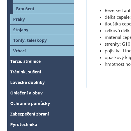
Broušení
Reverse Tant
délka cepele
Praky
tlouštka cep
Stojany
celková dél
materiál cep
Tonfy, teleskopy
strenky: G10
pojistka: Lin
Vrhací
opaskový kli
Terče, střelnice
hmotnost no
Trénink, sušení
Lovecké doplňky
Oblečení a obuv
Ochranné pomůcky
Zabezpečení zbraní
Pyrotechnika