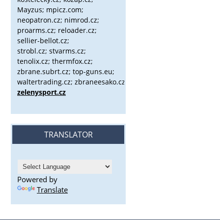
Mayzus;
mpicz.com;
neopatron.cz; nimrod.cz;
proarms.cz; reloader.cz;
sellier-bellot.cz;
strobl.cz;
stvarms.cz;
tenolix.cz; thermfox.cz;
zbrane.subrt.cz;
top-guns.eu;
waltertrading.cz; zbraneesako.cz;
zelenysport.cz
TRANSLATOR
Powered by
Translate