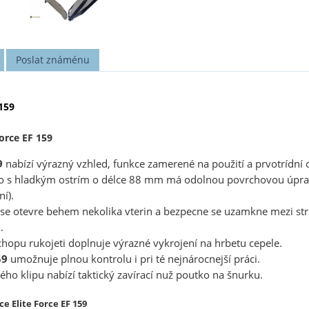
Poslat známénu
159
Force EF 159
9
nabízí výrazný vzhled, funkce zamerené na použití a prvotrídní 
to s hladkým ostrím o délce 88 mm má odolnou povrchovou úpra
í).
 se otevre behem nekolika vterin a bezpecne se uzamkne mezi s
.
opu rukojeti doplnuje výrazné vykrojení na hrbetu cepele.
59
umožnuje plnou kontrolu i pri té nejnárocnejší práci.
o klipu nabízí taktický zavírací nuž poutko na šnurku.
e Elite Force EF 159