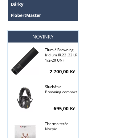
Dárky
FlobertMaster
NOVINKY
Tlumič Browning
Iridium IR.22 .22 LR
Tyto stránky j
1/2-20 UNF
2 700,00 Kč
Sluchátka
Browning compact
695,00 Kč
Thermo terče
Nocpix