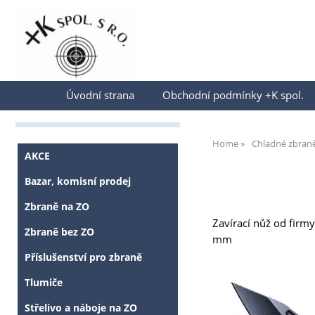
Přihlásit se
Úvodní strana
Obchodní podmínky +K spol.
Home
Chladné zbran
AKCE
Bazar, komisní prodej
Zbraně na ZO
Zavírací nůž od firm
Zbraně bez ZO
mm
Příslušenství pro zbraně
Tlumiče
Střelivo a náboje na ZO