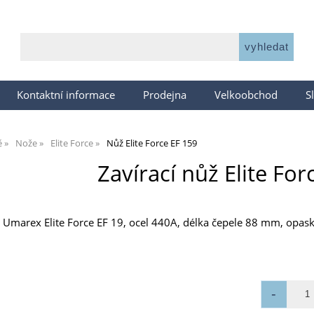
Kontaktní informace
Prodejna
Velkoobchod
S
ě
Nože
Elite Force
Nůž Elite Force EF 159
Zavírací nůž Elite Fo
y Umarex Elite Force EF 19, ocel 440A, délka čepele 88 mm, opas