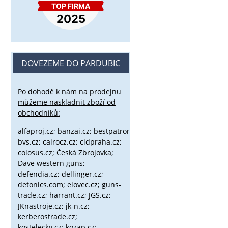
DOVEZEME DO PARDUBIC
Po dohodě k nám na prodejnu
můžeme naskladnit zboží od
obchodníků:
alfaproj.cz;
banzai.cz;
bestpatron.eu;
beretta.cz;
binox.cz;
bvs.cz;
cairocz.cz; cidpraha.cz;
colosus.cz; Česká Zbrojovka;
Dave western guns;
defendia.cz; dellinger.cz;
detonics.com; elovec.cz; guns-
trade.cz; harrant.cz; JGS.cz;
JKnastroje.cz; jk-n.cz;
kerberostrade.cz;
kostelecky.cz;
kozap.cz;