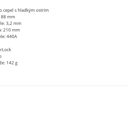
o cepel s hladkým ostrím
: 88 mm
ele: 3,2 mm
ka: 210 mm
ele: 440A
erLock
p
že: 142 g