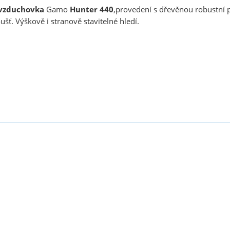
vzduchovka
Gamo
Hunter 440
,provedení s dřevěnou robustní
ť. Výškově i stranově stavitelné hledí.