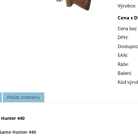
Výrobce:
Cena s D
Cena bez
DPH:
Dostupno
EAN:
Ráže:
Balení:
Kód výro
Poslat známénu
Hunter 440
Gamo Hunter 440