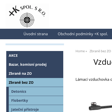
Přihlásit se
Úvodní strana
Obchodní podmínky +K spol.
Home
Zbraně bez ZO
AKCE
Vzdu
Bazar, komisní prodej
Zbraně na ZO
Lámací vzduchovka od
Zbraně bez ZO
Detonics
Flobertky
Jateční přístroje