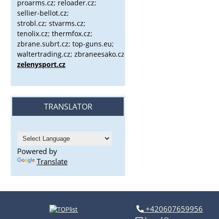
proarms.cz; reloader.cz;
sellier-bellot.cz;
strobl.cz;
stvarms.cz;
tenolix.cz; thermfox.cz;
zbrane.subrt.cz;
top-guns.eu;
waltertrading.cz; zbraneesako.cz;
zelenysport.cz
TRANSLATOR
Powered by
Translate
+420607659956