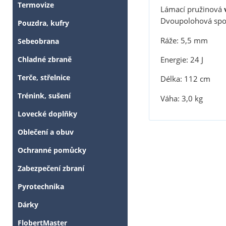
Termovize
Lámací pružinová
Dvoupolohová spouš
Pouzdra, kufry
Ráže: 5,5 mm
Sebeobrana
Energie: 24 J
Chladné zbraně
Terče, střelnice
Délka: 112 cm
Trénink, sušení
Váha: 3,0 kg
Lovecké doplňky
Oblečení a obuv
Ochranné pomůcky
Zabezpečení zbraní
Pyrotechnika
Dárky
FlobertMaster