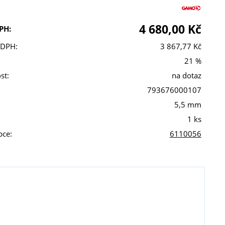
4 680,00 Kč
PH:
 DPH:
3 867,77 Kč
21 %
st:
na dotaz
793676000107
5,5 mm
1 ks
bce:
6110056