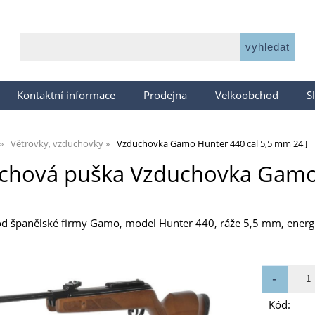
Kontaktní informace
Prodejna
Velkoobchod
S
Větrovky, vzduchovky
Vzduchovka Gamo Hunter 440 cal 5,5 mm 24 J
chová puška Vzduchovka Gamo H
 španělské firmy Gamo, model Hunter 440, ráže 5,5 mm, energie
Kód: