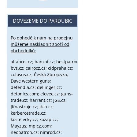
DOVEZEME DO PARDUBIC
Po dohodě k nám na prodejnu
můžeme naskladnit zboží od
obchodníků:
alfaproj.cz;
banzai.cz;
bestpatron.eu;
beretta.cz;
binox.cz;
bvs.cz;
cairocz.cz; cidpraha.cz;
colosus.cz; Česká Zbrojovka;
Dave western guns;
defendia.cz; dellinger.cz;
detonics.com; elovec.cz; guns-
trade.cz; harrant.cz; JGS.cz;
JKnastroje.cz; jk-n.cz;
kerberostrade.cz;
kostelecky.cz;
kozap.cz;
Mayzus;
mpicz.com;
neopatron.cz; nimrod.cz;