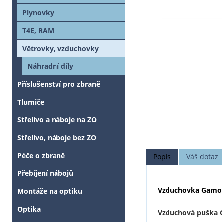
Plynovky
T4E, RAM
Větrovky, vzduchovky
Náhradní díly
Příslušenství pro zbraně
Tlumiče
Střelivo a náboje na ZO
Střelivo, náboje bez ZO
Péče o zbraně
Popis
Váš dotaz
Přebíjení nábojů
Vzduchovka Gamo 
Montáže na optiku
Optika
Vzduchová puška 