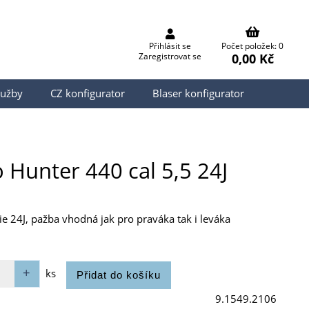
Přihlásit se
Počet položek: 0
0,00 Kč
Zaregistrovat se
lužby
CZ konfigurator
Blaser konfigurator
unter 440 cal 5,5 24J
 24J, pažba vhodná jak pro praváka tak i leváka
ks
9.1549.2106