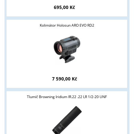
695,00 Kč
Kolimátor Holosun ARO EVO RD2
Tyto stránky jsou určeny pouze odborné veřejnosti od 18 let a
7 590,00 Kč
podnikatelům v oblasti zbraně a střelivo. Splňujete tyto
podmínky?
ANO
NE
Tlumič Browning Iridium IR.22 .22 LR 1/2-20 UNF