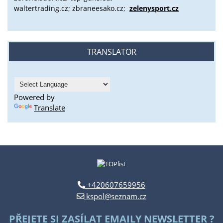
waltertrading.cz; zbraneesako.cz;
zelenysport.cz
TRANSLATOR
Powered by
Translate
+420607659956
kspol@seznam.cz
PŘEJETE SI ZASÍLAT EMAILY NEWSLETTER ?