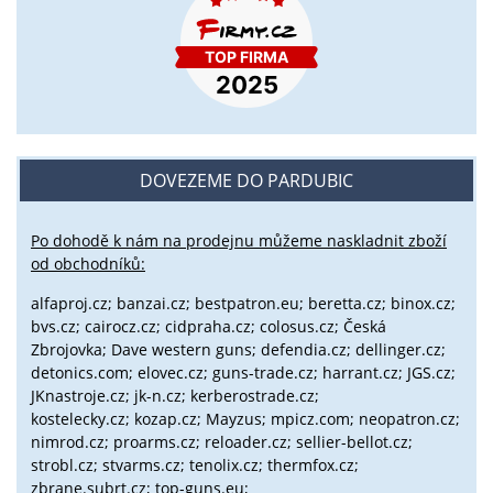
DOVEZEME DO PARDUBIC
Po dohodě k nám na prodejnu můžeme naskladnit zboží
od obchodníků:
alfaproj.cz;
banzai.cz;
bestpatron.eu;
beretta.cz;
binox.cz;
bvs.cz;
cairocz.cz; cidpraha.cz; colosus.cz; Česká
Zbrojovka; Dave western guns; defendia.cz; dellinger.cz;
detonics.com; elovec.cz; guns-trade.cz; harrant.cz; JGS.cz;
JKnastroje.cz; jk-n.cz; kerberostrade.cz;
kostelecky.cz;
kozap.cz; Mayzus;
mpicz.com; neopatron.cz;
nimrod.cz; proarms.cz; reloader.cz; sellier-bellot.cz;
strobl.cz;
stvarms.cz; tenolix.cz; thermfox.cz;
zbrane.subrt.cz;
top-guns.eu;