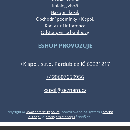
Katalog zboží
Nákupní košík
Obchodní podmínky +K spol.
Kontaktní informace
Odstoupení od smlouvy
ESHOP PROVOZUJE
+K spol. s.r.o. Pardubice IČ:63221217
+420607659956
kspol@seznam.cz
Copyright ©
www.zbrane-kspol.cz
,
provozováno na systému
tvorba
e-shopu
a
pronájem e-shopu
Shop5.cz