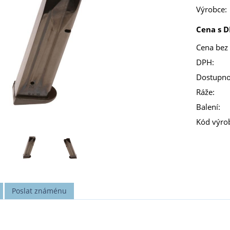
Výrobce:
Cena s D
Cena bez
DPH:
Dostupno
Ráže:
Balení:
Kód výro
Poslat známénu