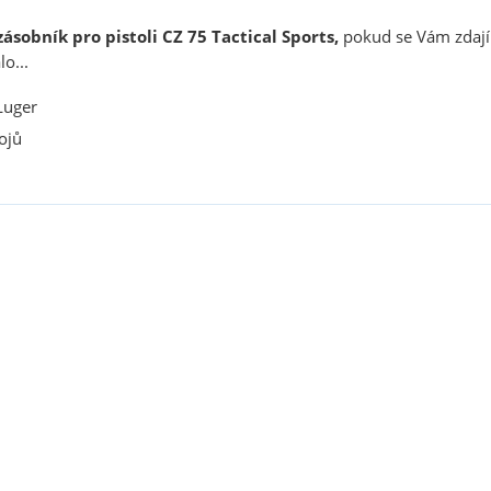
zásobník
pro pistoli CZ 75 Tactical Sports,
pokud se Vám zdaj
o...
uger
ojů