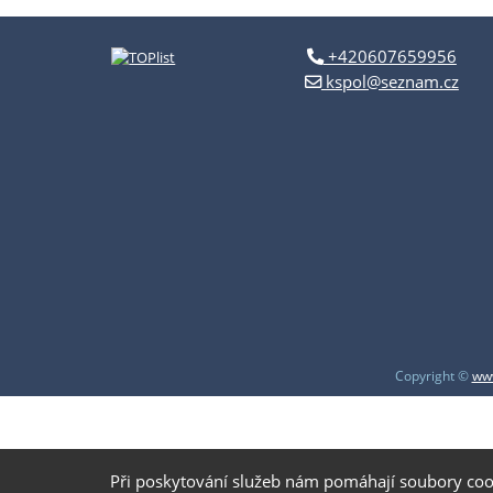
+420607659956
kspol@seznam.cz
Copyright ©
www
Při poskytování služeb nám pomáhají soubory coo