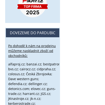
DOVEZEME DO PARDUBIC
Po dohodě k nám na prodejnu
můžeme naskladnit zboží od
obchodníků:
alfaproj.cz;
banzai.cz;
bestpatron.eu;
beretta.cz;
binox.cz;
bvs.cz;
cairocz.cz; cidpraha.cz;
colosus.cz; Česká Zbrojovka;
Dave western guns;
defendia.cz; dellinger.cz;
detonics.com; elovec.cz; guns-
trade.cz; harrant.cz; JGS.cz;
JKnastroje.cz; jk-n.cz;
kerberostrade.cz;