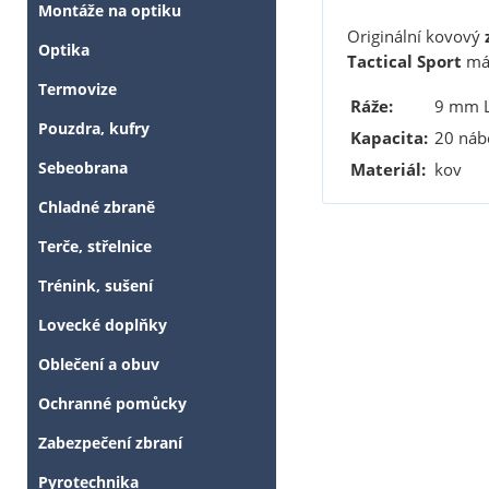
Montáže na optiku
Originální kovový
Optika
Tactical Sport
mál
Termovize
Ráže:
9 mm L
Pouzdra, kufry
Kapacita:
20 náb
Sebeobrana
Materiál:
kov
Chladné zbraně
Terče, střelnice
Trénink, sušení
Lovecké doplňky
Oblečení a obuv
Ochranné pomůcky
Zabezpečení zbraní
Pyrotechnika