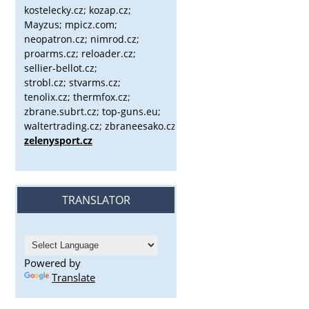
kostelecky.cz;
kozap.cz;
Mayzus;
mpicz.com;
neopatron.cz; nimrod.cz;
proarms.cz; reloader.cz;
sellier-bellot.cz;
strobl.cz;
stvarms.cz;
tenolix.cz; thermfox.cz;
zbrane.subrt.cz;
top-guns.eu;
waltertrading.cz; zbraneesako.cz;
zelenysport.cz
TRANSLATOR
Powered by
Translate