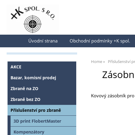
Přihlásit se
Úvodní strana
Obchodní podmínky +K spol.
Home
Příslušenství p
AKCE
Zásobní
Bazar, komisní prodej
Zbraně na ZO
Kovový zásobník pro 
Zbraně bez ZO
Příslušenství pro zbraně
3D print FlobertMaster
Kompenzátory