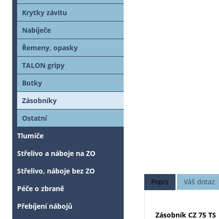
Krytky závitu
Nabíječe
Řemeny, opasky
TALON gripy
Botky
Zásobníky
Ostatní
Tlumiče
Střelivo a náboje na ZO
Střelivo, náboje bez ZO
Popis
Váš dotaz
Péče o zbraně
Přebíjení nábojů
Zásobník CZ 75 TS