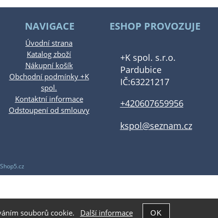
NAVIGACE
ESHOP PROVOZUJE
Úvodní strana
Katalog zboží
+K spol. s.r.o.
Nákupní košík
Pardubice
Obchodní podmínky +K
IČ:63221217
spol.
Kontaktní informace
+420607659956
Odstoupení od smlouvy
kspol@seznam.cz
Shop5.cz
žíváním souborů cookie.
Další informace