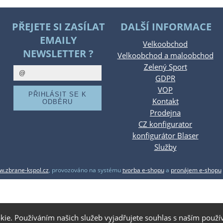
PŘEJETE SI ZASÍLAT
DALŠÍ INFORMACE
EMAILY
Velkoobchod
NEWSLETTER ?
Velkoobchod a maloobchod
Zelený Sport
GDPR
VOP
Kontakt
Prodejna
CZ konfigurator
konfigurátor Blaser
Služby
.zbrane-kspol.cz
,
provozováno na systému
tvorba e-shopu
a
pronájem e-shopu
kie. Používáním našich služeb vyjadřujete souhlas s naším pou