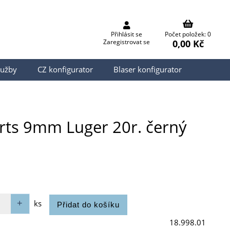
Přihlásit se
Počet položek: 0
0,00 Kč
Zaregistrovat se
lužby
CZ konfigurator
Blaser konfigurator
orts 9mm Luger 20r. černý
ks
18.998.01