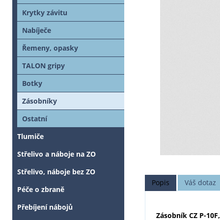
Krytky závitu
Nabíječe
Řemeny, opasky
TALON gripy
Botky
Zásobníky
Ostatní
Tlumiče
Střelivo a náboje na ZO
Střelivo, náboje bez ZO
Popis
Váš dotaz
Péče o zbraně
Přebíjení nábojů
Zásobník CZ P-10F,