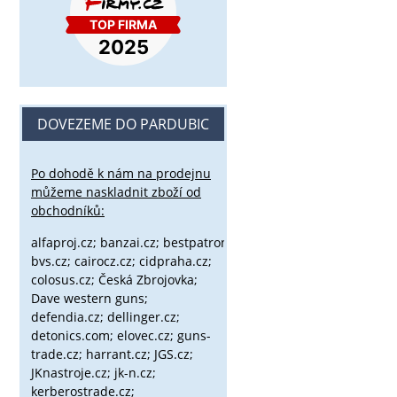
DOVEZEME DO PARDUBIC
Po dohodě k nám na prodejnu
můžeme naskladnit zboží od
obchodníků:
alfaproj.cz;
banzai.cz;
bestpatron.eu;
beretta.cz;
binox.cz;
bvs.cz;
cairocz.cz; cidpraha.cz;
colosus.cz; Česká Zbrojovka;
Dave western guns;
defendia.cz; dellinger.cz;
detonics.com; elovec.cz; guns-
trade.cz; harrant.cz; JGS.cz;
JKnastroje.cz; jk-n.cz;
kerberostrade.cz;