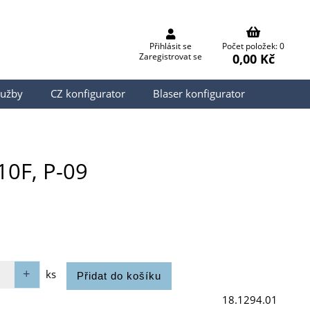
Přihlásit se
Počet položek: 0
0,00 Kč
Zaregistrovat se
lužby
CZ konfigurator
Blaser konfigurator
10F, P-09
ks
18.1294.01