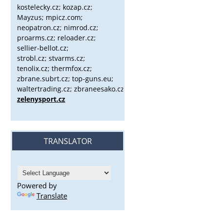
kostelecky.cz;
kozap.cz;
Mayzus;
mpicz.com;
neopatron.cz; nimrod.cz;
proarms.cz; reloader.cz;
sellier-bellot.cz;
strobl.cz;
stvarms.cz;
tenolix.cz; thermfox.cz;
zbrane.subrt.cz;
top-guns.eu;
waltertrading.cz; zbraneesako.cz;
zelenysport.cz
TRANSLATOR
Powered by
Translate