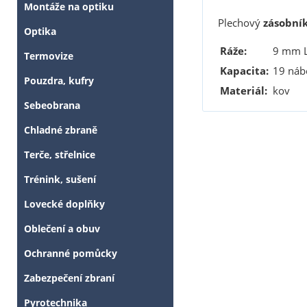
Montáže na optiku
Plechový
zásobní
Optika
Ráže:
9 mm L
Termovize
Kapacita:
19 náb
Pouzdra, kufry
Materiál:
kov
Sebeobrana
Chladné zbraně
Terče, střelnice
Trénink, sušení
Lovecké doplňky
Oblečení a obuv
Ochranné pomůcky
Zabezpečení zbraní
Pyrotechnika