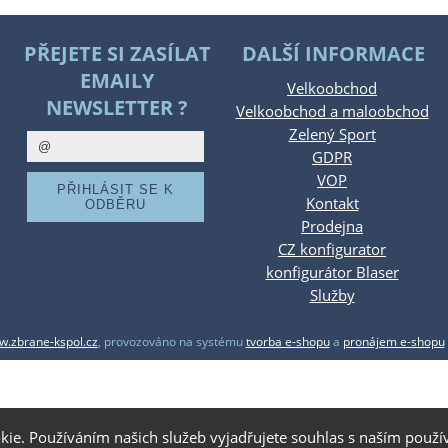
PŘEJETE SI ZASÍLAT
DALŠÍ INFORMACE
EMAILY
Velkoobchod
NEWSLETTER ?
Velkoobchod a maloobchod
Zelený Sport
GDPR
VOP
Kontakt
Prodejna
CZ konfigurator
konfigurátor Blaser
Služby
.zbrane-kspol.cz
,
provozováno na systému
tvorba e-shopu
a
pronájem e-shopu
kie. Používáním našich služeb vyjadřujete souhlas s naším pou