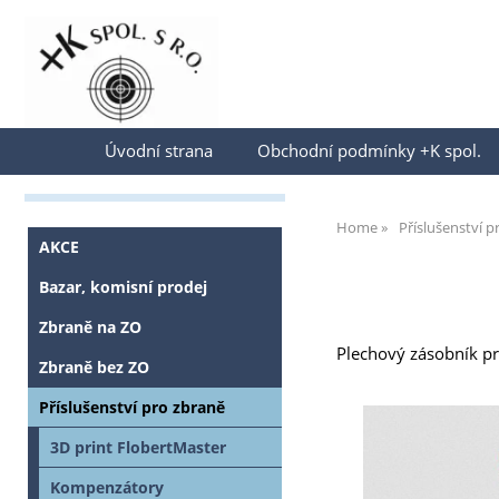
Přihlásit se
Úvodní strana
Obchodní podmínky +K spol.
Home
Příslušenství p
AKCE
Bazar, komisní prodej
Zbraně na ZO
Plechový zásobník pr
Zbraně bez ZO
Příslušenství pro zbraně
3D print FlobertMaster
Kompenzátory