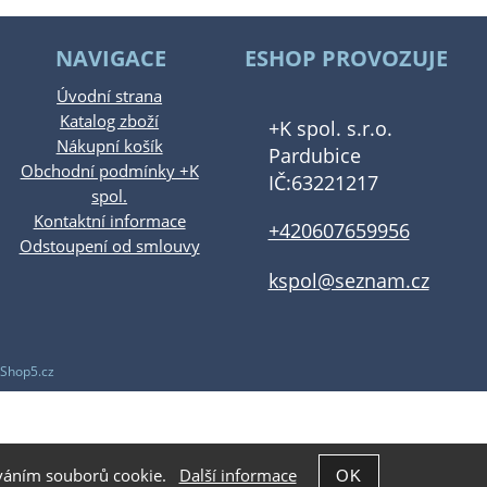
NAVIGACE
ESHOP PROVOZUJE
Úvodní strana
Katalog zboží
+K spol. s.r.o.
Nákupní košík
Pardubice
Obchodní podmínky +K
IČ:63221217
spol.
Kontaktní informace
+420607659956
Odstoupení od smlouvy
kspol@seznam.cz
Shop5.cz
žíváním souborů cookie.
Další informace