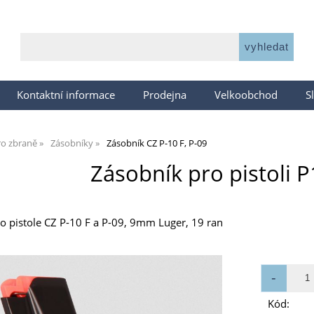
Kontaktní informace
Prodejna
Velkoobchod
S
ro zbraně
Zásobníky
Zásobník CZ P-10 F, P-09
Zásobník pro pistoli P
o pistole CZ P-10 F a P-09, 9mm Luger, 19 ran
Kód: