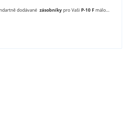
tandartně dodávané
zásobníky
pro Vaši
P-10 F
málo...