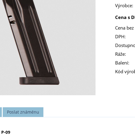
Výrobce:
Cena s D
Cena bez
DPH:
Dostupno
Ráže:
Balení:
Kód výro
Poslat známénu
 P-09