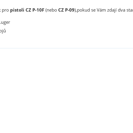
k
pro
pistoli CZ P-10F
(nebo
CZ P-09
),pokud se Vám zdají dva s
uger
ojů