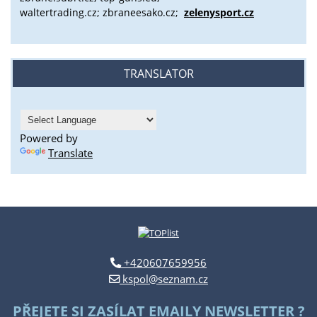
waltertrading.cz; zbraneesako.cz;
zelenysport.cz
TRANSLATOR
Powered by
Translate
+420607659956
kspol@seznam.cz
PŘEJETE SI ZASÍLAT EMAILY NEWSLETTER ?