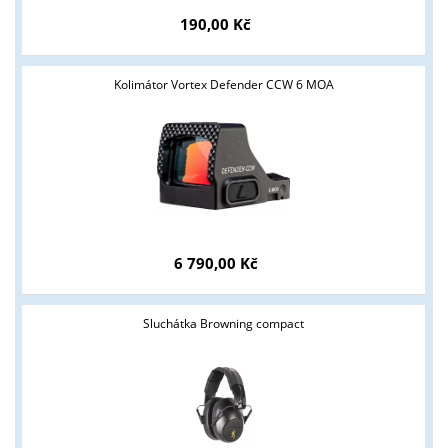
190,00 Kč
Kolimátor Vortex Defender CCW 6 MOA
Tyto stránky jsou určeny pouze odborné veřejnosti od 18 let a
podnikatelům v oblasti zbraně a střelivo. Splňujete tyto
6 790,00 Kč
podmínky?
ANO
NE
Sluchátka Browning compact