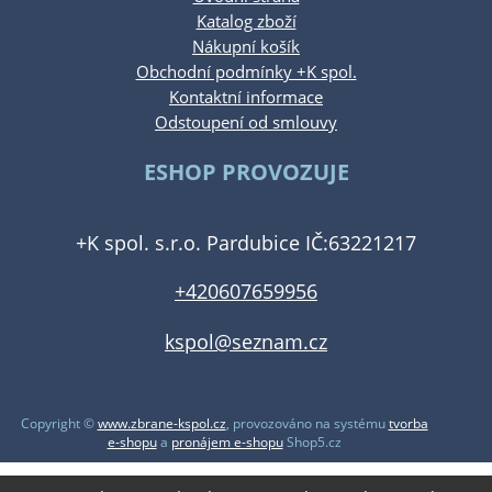
Katalog zboží
Nákupní košík
Obchodní podmínky +K spol.
Kontaktní informace
Odstoupení od smlouvy
ESHOP PROVOZUJE
+K spol. s.r.o. Pardubice IČ:63221217
+420607659956
kspol@seznam.cz
Copyright ©
www.zbrane-kspol.cz
,
provozováno na systému
tvorba
e-shopu
a
pronájem e-shopu
Shop5.cz