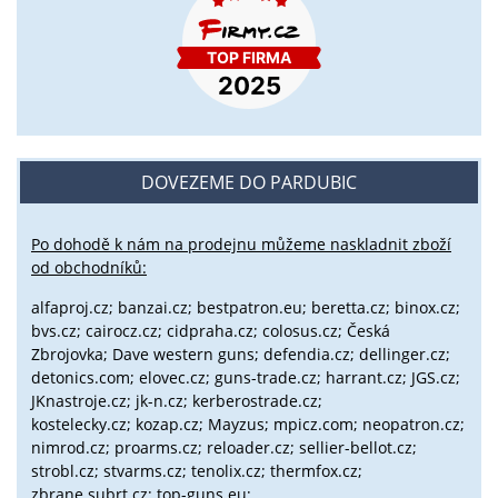
DOVEZEME DO PARDUBIC
Po dohodě k nám na prodejnu můžeme naskladnit zboží
od obchodníků:
alfaproj.cz;
banzai.cz;
bestpatron.eu;
beretta.cz;
binox.cz;
bvs.cz;
cairocz.cz; cidpraha.cz; colosus.cz; Česká
Zbrojovka; Dave western guns; defendia.cz; dellinger.cz;
detonics.com; elovec.cz; guns-trade.cz; harrant.cz; JGS.cz;
JKnastroje.cz; jk-n.cz; kerberostrade.cz;
kostelecky.cz;
kozap.cz; Mayzus;
mpicz.com; neopatron.cz;
nimrod.cz; proarms.cz; reloader.cz; sellier-bellot.cz;
strobl.cz;
stvarms.cz; tenolix.cz; thermfox.cz;
zbrane.subrt.cz;
top-guns.eu;