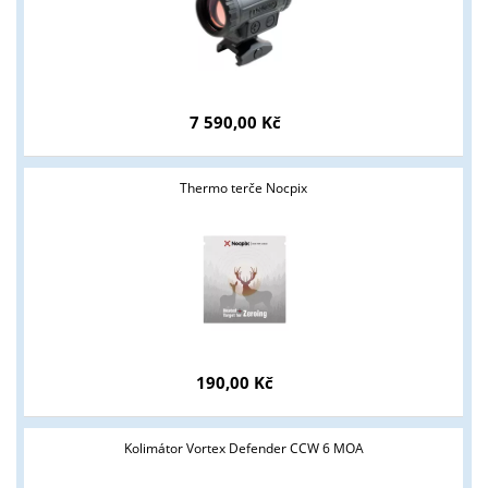
7 590,00 Kč
Tyto stránky jsou určeny pouze odborné veřejnosti od 18 let a
Thermo terče Nocpix
podnikatelům v oblasti zbraně a střelivo. Splňujete tyto
podmínky?
ANO
NE
190,00 Kč
Kolimátor Vortex Defender CCW 6 MOA