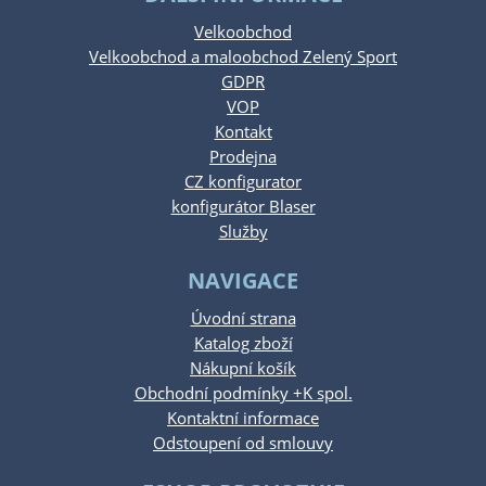
Velkoobchod
Velkoobchod a maloobchod Zelený Sport
GDPR
VOP
Kontakt
Prodejna
CZ konfigurator
konfigurátor Blaser
Služby
NAVIGACE
Úvodní strana
Katalog zboží
Nákupní košík
Obchodní podmínky +K spol.
Kontaktní informace
Odstoupení od smlouvy