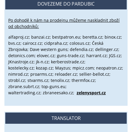
DOVEZEME DO PARDUBIC
Po dohodě k nám na prodejnu můžeme naskladnit zboží
od obchodníků:
alfaproj.cz;
banzai.cz;
bestpatron.eu;
beretta.cz;
binox.cz;
bvs.cz;
cairocz.cz; cidpraha.cz; colosus.cz; Česká
Zbrojovka; Dave western guns; defendia.cz; dellinger.cz;
detonics.com; elovec.cz; guns-trade.cz; harrant.cz; JGS.cz;
JKnastroje.cz; jk-n.cz; kerberostrade.cz;
kostelecky.cz;
kozap.cz; Mayzus;
mpicz.com; neopatron.cz;
nimrod.cz; proarms.cz; reloader.cz; sellier-bellot.cz;
strobl.cz;
stvarms.cz; tenolix.cz; thermfox.cz;
zbrane.subrt.cz;
top-guns.eu;
waltertrading.cz; zbraneesako.cz;
zelenysport.cz
TRANSLATOR