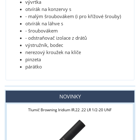
vývrtka
otvírák na konzervy s
- malým šroubovákem (i pro křížové šrouby)
otvírák na láhve s
- šroubovákem
- odstraňovač izolace z drátů
výstružník, bodec
nerezový kroužek na klíče
pinzeta
párátko
NOVINKY
Tlumič Browning Iridium IR.22 .22 LR 1/2-20 UNF