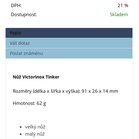
DPH:
21 %
Dostupnost:
Skladem
Popis
Váš dotaz
Poslat známénu
Nůž Victorinox Tinker
Rozměry (délka x šířka x výška):
91 x 26 x 14 mm
Hmotnost: 62 g
velký nůž
malý nůž