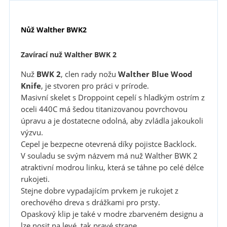
Nůž Walther BWK2
Zavírací nuž Walther BWK 2
Nuž
BWK 2
, clen rady nožu
Walther Blue Wood
Knife
, je stvoren pro práci v prírode.
Masivní skelet s Droppoint cepelí s hladkým ostrím z
oceli 440C má šedou titanizovanou povrchovou
úpravu a je dostatecne odolná, aby zvládla jakoukoli
výzvu.
Cepel je bezpecne otevrená díky pojistce Backlock.
V souladu se svým názvem má nuž Walther BWK 2
atraktivní modrou linku, která se táhne po celé délce
rukojeti.
Stejne dobre vypadajícím prvkem je rukojet z
orechového dreva s drážkami pro prsty.
Opaskový klip je také v modre zbarveném designu a
lze nosit na levé, tak pravé strane.