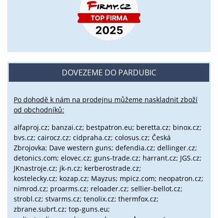
DOVEZEME DO PARDUBIC
Po dohodě k nám na prodejnu můžeme naskladnit zboží
od obchodníků:
alfaproj.cz;
banzai.cz;
bestpatron.eu;
beretta.cz;
binox.cz;
bvs.cz;
cairocz.cz; cidpraha.cz; colosus.cz; Česká
Zbrojovka; Dave western guns; defendia.cz; dellinger.cz;
detonics.com; elovec.cz; guns-trade.cz; harrant.cz; JGS.cz;
JKnastroje.cz; jk-n.cz; kerberostrade.cz;
kostelecky.cz;
kozap.cz; Mayzus;
mpicz.com; neopatron.cz;
nimrod.cz; proarms.cz; reloader.cz; sellier-bellot.cz;
strobl.cz;
stvarms.cz; tenolix.cz; thermfox.cz;
zbrane.subrt.cz;
top-guns.eu;