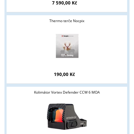
7 590,00 Kč
Tyto stránky jsou určeny pouze odborné veřejnosti od 18 let a
podnikatelům v oblasti zbraně a střelivo. Splňujete tyto
podmínky?
Thermo terče Nocpix
ANO
NE
190,00 Kč
Kolimátor Vortex Defender CCW 6 MOA