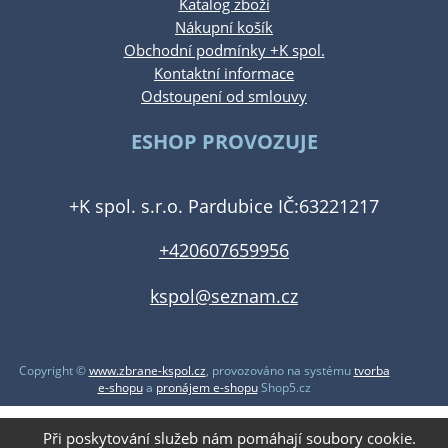
Katalog zboží
Nákupní košík
Obchodní podmínky +K spol.
Kontaktní informace
Odstoupení od smlouvy
ESHOP PROVOZUJE
+K spol. s.r.o. Pardubice IČ:63221217
+420607659956
kspol@seznam.cz
Copyright ©
www.zbrane-kspol.cz
,
provozováno na systému
tvorba
e-shopu
a
pronájem e-shopu
Shop5.cz
Při poskytování služeb nám pomáhají soubory cookie.