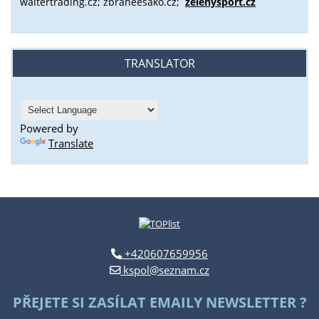
waltertrading.cz; zbraneesako.cz;
zelenysport.cz
TRANSLATOR
Powered by
Translate
+420607659956
kspol@seznam.cz
PŘEJETE SI ZASÍLAT EMAILY NEWSLETTER ?