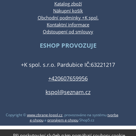
Katalog zboží
Nákupní košík
Obchodní podmínky +K spol.
Kontaktní informace
Odstoupení od smlouvy
ESHOP PROVOZUJE
+K spol. s.r.o. Pardubice IČ:63221217
+420607659956
kspol@seznam.cz
Copyright ©
www.zbrane-kspol.cz
,
provozováno na systému
tvorba
e-shopu
a
pronájem e-shopu
Shop5.cz
Při poskytování služeb nám pomáhají soubory cookie.