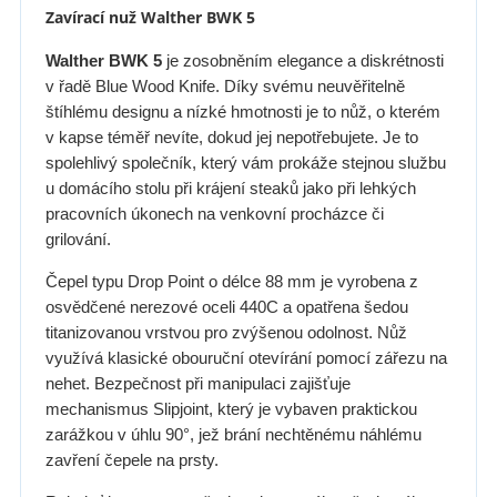
Zavírací nuž Walther BWK 5
Walther BWK 5
je zosobněním elegance a diskrétnosti
v řadě Blue Wood Knife. Díky svému neuvěřitelně
štíhlému designu a nízké hmotnosti je to nůž, o kterém
v kapse téměř nevíte, dokud jej nepotřebujete. Je to
spolehlivý společník, který vám prokáže stejnou službu
u domácího stolu při krájení steaků jako při lehkých
pracovních úkonech na venkovní procházce či
grilování.
Čepel typu Drop Point o délce 88 mm je vyrobena z
osvědčené nerezové oceli 440C a opatřena šedou
titanizovanou vrstvou pro zvýšenou odolnost. Nůž
využívá klasické obouruční otevírání pomocí zářezu na
nehet. Bezpečnost při manipulaci zajišťuje
mechanismus Slipjoint, který je vybaven praktickou
zarážkou v úhlu 90°, jež brání nechtěnému náhlému
zavření čepele na prsty.