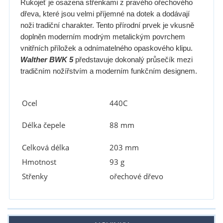
Rukojeť je osazena střenkami z pravého ořechového
dřeva, které jsou velmi příjemné na dotek a dodávají
noži tradiční charakter. Tento přírodní prvek je vkusně
doplněn moderním modrým metalickým povrchem
vnitřních příložek a odnímatelného opaskového klipu.
Walther BWK 5
představuje dokonalý průsečík mezi
tradičním nožířstvím a moderním funkčním designem.
Ocel
440C
88 mm
Délka čepele
Celková délka
203 mm
Hmotnost
93 g
Střenky
ořechové dřevo