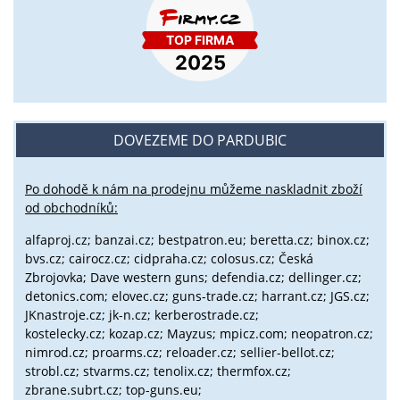
DOVEZEME DO PARDUBIC
Po dohodě k nám na prodejnu můžeme naskladnit zboží
od obchodníků:
alfaproj.cz;
banzai.cz;
bestpatron.eu;
beretta.cz;
binox.cz;
bvs.cz;
cairocz.cz; cidpraha.cz; colosus.cz; Česká
Zbrojovka; Dave western guns; defendia.cz; dellinger.cz;
detonics.com; elovec.cz; guns-trade.cz; harrant.cz; JGS.cz;
JKnastroje.cz; jk-n.cz; kerberostrade.cz;
kostelecky.cz;
kozap.cz; Mayzus;
mpicz.com; neopatron.cz;
nimrod.cz; proarms.cz; reloader.cz; sellier-bellot.cz;
strobl.cz;
stvarms.cz; tenolix.cz; thermfox.cz;
zbrane.subrt.cz;
top-guns.eu;