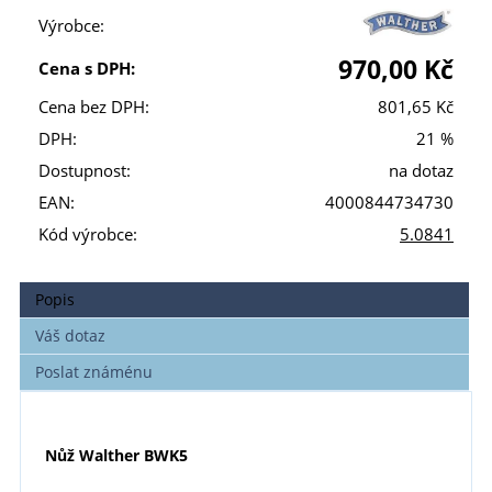
Výrobce:
970,00 Kč
Cena s DPH:
Cena bez DPH:
801,65 Kč
DPH:
21 %
Dostupnost:
na dotaz
EAN:
4000844734730
Kód výrobce:
5.0841
Popis
Váš dotaz
Poslat známénu
Nůž Walther BWK5