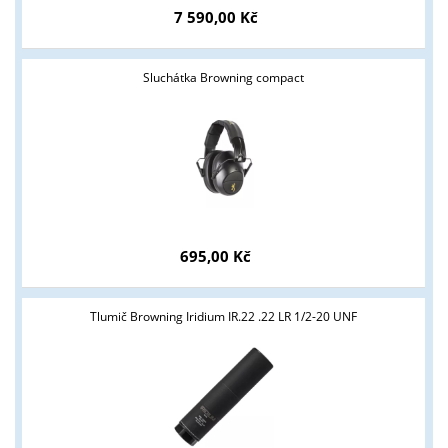
Tyto stránky jsou určeny pouze odborné veřejnosti od 18 let a
7 590,00 Kč
podnikatelům v oblasti zbraně a střelivo. Splňujete tyto
podmínky?
Sluchátka Browning compact
ANO
NE
695,00 Kč
Tlumič Browning Iridium IR.22 .22 LR 1/2-20 UNF