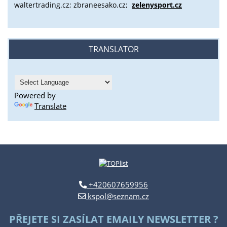
waltertrading.cz; zbraneesako.cz;
zelenysport.cz
TRANSLATOR
Powered by
Translate
+420607659956
kspol@seznam.cz
PŘEJETE SI ZASÍLAT EMAILY NEWSLETTER ?