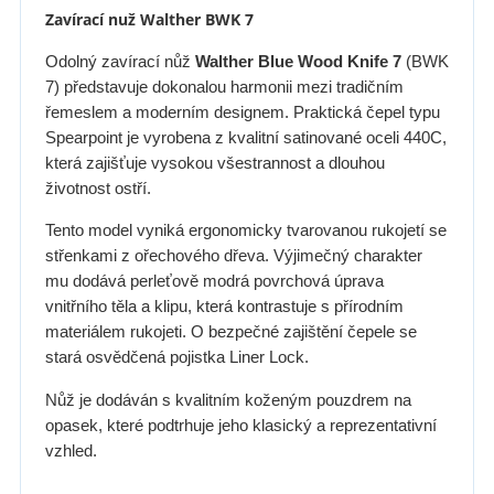
Zavírací nuž Walther BWK 7
Odolný zavírací nůž
Walther Blue Wood Knife 7
(BWK
7) představuje dokonalou harmonii mezi tradičním
řemeslem a moderním designem. Praktická čepel typu
Spearpoint je vyrobena z kvalitní satinované oceli 440C,
která zajišťuje vysokou všestrannost a dlouhou
životnost ostří.
Tento model vyniká ergonomicky tvarovanou rukojetí se
střenkami z ořechového dřeva. Výjimečný charakter
mu dodává perleťově modrá povrchová úprava
vnitřního těla a klipu, která kontrastuje s přírodním
materiálem rukojeti. O bezpečné zajištění čepele se
stará osvědčená pojistka Liner Lock.
Nůž je dodáván s kvalitním koženým pouzdrem na
opasek, které podtrhuje jeho klasický a reprezentativní
vzhled.