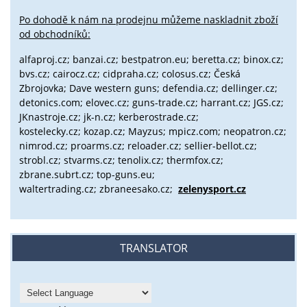
Po dohodě k nám na prodejnu můžeme naskladnit zboží
od obchodníků:
alfaproj.cz;
banzai.cz;
bestpatron.eu;
beretta.cz;
binox.cz;
bvs.cz;
cairocz.cz; cidpraha.cz; colosus.cz; Česká
Zbrojovka; Dave western guns; defendia.cz; dellinger.cz;
detonics.com; elovec.cz; guns-trade.cz; harrant.cz; JGS.cz;
JKnastroje.cz; jk-n.cz; kerberostrade.cz;
kostelecky.cz;
kozap.cz; Mayzus;
mpicz.com; neopatron.cz;
nimrod.cz; proarms.cz; reloader.cz; sellier-bellot.cz;
strobl.cz;
stvarms.cz; tenolix.cz; thermfox.cz;
zbrane.subrt.cz;
top-guns.eu;
waltertrading.cz; zbraneesako.cz;
zelenysport.cz
TRANSLATOR