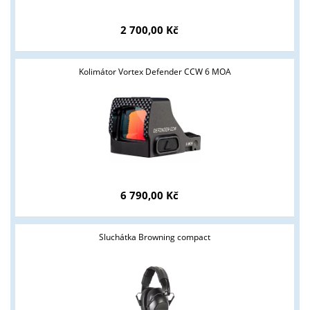
2 700,00 Kč
Kolimátor Vortex Defender CCW 6 MOA
6 790,00 Kč
Sluchátka Browning compact
Tyto stránky jsou určeny pouze odborné veřejnosti od 18 let a
podnikatelům v oblasti zbraně a střelivo. Splňujete tyto
podmínky?