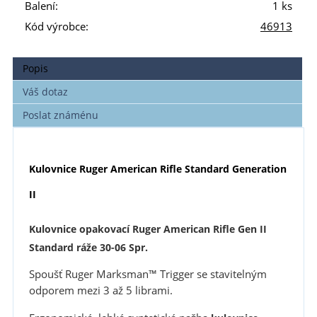
Balení:
1 ks
Kód výrobce:
46913
Popis
Váš dotaz
Poslat známénu
Kulovnice Ruger American Rifle Standard Generation
II
Kulovnice opakovací Ruger American Rifle Gen II
Standard ráže 30-06 Spr.
Spoušť Ruger Marksman™ Trigger se stavitelným
odporem mezi 3 až 5 librami.