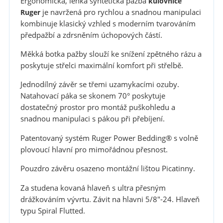
Ergonomická, lehká syntetická pažba
kulovnice
je navržená pro rychlou a snadnou manipulaci
Ruger
kombinuje klasický vzhled s moderním tvarováním
předpažbí a zdrsněním úchopových částí.
Měkká botka pažby slouží ke snížení zpětného rázu a
poskytuje střelci maximální komfort při střelbě.
Jednodílný závěr se třemi uzamykacími ozuby.
Natahovací páka se skonem 70° poskytuje
dostatečný prostor pro montáž puškohledu a
snadnou manipulaci s pákou při přebíjení.
Patentovaný systém Ruger Power Bedding® s volně
plovoucí hlavní pro mimořádnou přesnost.
Pouzdro závěru osazeno montážní lištou Picatinny.
Za studena kovaná hlaveň s ultra přesným
drážkováním vývrtu. Závit na hlavni 5/8"-24. Hlaveň
typu Spiral Flutted.