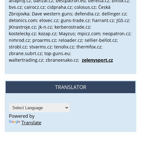
alfaproj.cz;
banzai.cz;
bestpatron.eu;
beretta.cz;
binox.cz;
bvs.cz;
cairocz.cz; cidpraha.cz; colosus.cz; Česká
Zbrojovka; Dave western guns; defendia.cz; dellinger.cz;
detonics.com; elovec.cz; guns-trade.cz; harrant.cz; JGS.cz;
JKnastroje.cz; jk-n.cz; kerberostrade.cz;
kostelecky.cz;
kozap.cz; Mayzus;
mpicz.com; neopatron.cz;
nimrod.cz; proarms.cz; reloader.cz; sellier-bellot.cz;
strobl.cz;
stvarms.cz; tenolix.cz; thermfox.cz;
zbrane.subrt.cz;
top-guns.eu;
waltertrading.cz; zbraneesako.cz;
zelenysport.cz
TRANSLATOR
Powered by
Translate