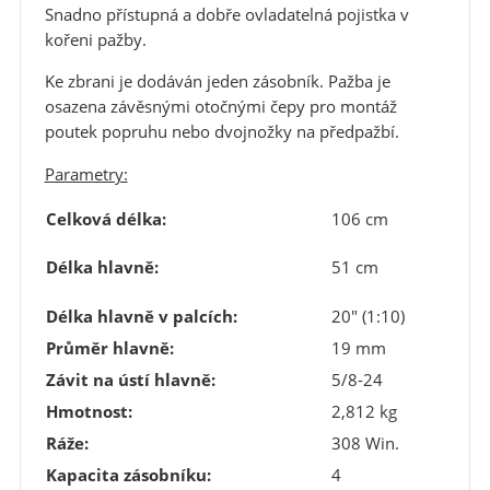
Snadno přístupná a dobře ovladatelná pojistka v
kořeni pažby.
Ke zbrani je dodáván jeden zásobník. Pažba je
osazena závěsnými otočnými čepy pro montáž
poutek popruhu nebo dvojnožky na předpažbí.
Parametry:
Celková délka:
106 cm
Délka hlavně:
51 cm
Délka hlavně v palcích:
20" (1:10)
Průměr hlavně:
19 mm
Závit na ústí hlavně:
5/8-24
Hmotnost:
2,812 kg
Ráže:
308 Win.
Kapacita zásobníku:
4