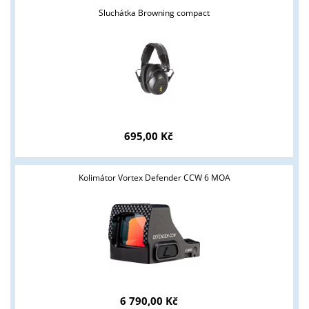
Sluchátka Browning compact
Tyto stránky jsou určeny pouze odborné veřejnosti od 18 let a
podnikatelům v oblasti zbraně a střelivo. Splňujete tyto
podmínky?
ANO
NE
695,00 Kč
Kolimátor Vortex Defender CCW 6 MOA
6 790,00 Kč