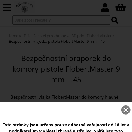
Home
Příslušenství pro zbraně
3D print FlobertMaster
Bezpečnostní vlaječka pistole FlobertMaster 9 mm - .45
Bezpečnostní praporek do
komory pistole FlobertMaster 9
mm - .45
Bezpečnostní vlajka FlobertMaster do komory hlavně
pistolí ráže 9 mm - .45
Tyto stránky jsou určeny pouze odborné veřejnosti od 18 let a
podnikatelům v oblasti zbraně a střelivo. Splňujete tyto