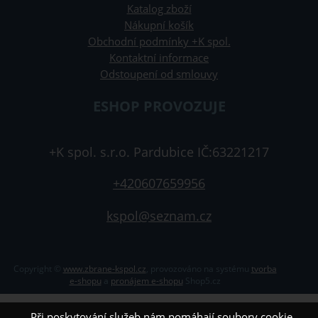
Katalog zboží
Nákupní košík
Obchodní podmínky +K spol.
Kontaktní informace
Odstoupení od smlouvy
ESHOP PROVOZUJE
+K spol. s.r.o. Pardubice IČ:63221217
+420607659956
kspol@seznam.cz
Copyright ©
www.zbrane-kspol.cz
,
provozováno na systému
tvorba
e-shopu
a
pronájem e-shopu
Shop5.cz
Při poskytování služeb nám pomáhají soubory cookie.