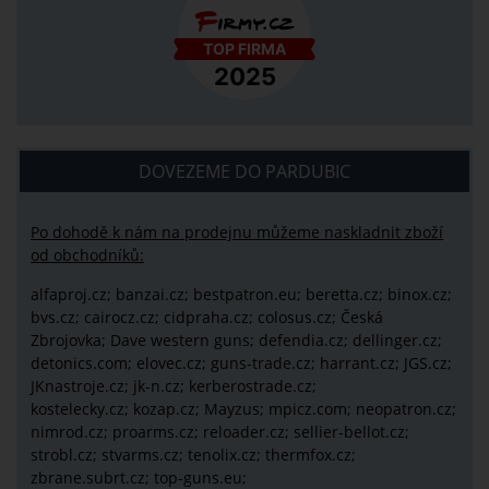
DOVEZEME DO PARDUBIC
Po dohodě k nám na prodejnu můžeme naskladnit zboží
od obchodníků:
alfaproj.cz;
banzai.cz;
bestpatron.eu;
beretta.cz;
binox.cz;
bvs.cz;
cairocz.cz; cidpraha.cz; colosus.cz; Česká
Zbrojovka; Dave western guns; defendia.cz; dellinger.cz;
detonics.com; elovec.cz; guns-trade.cz; harrant.cz; JGS.cz;
JKnastroje.cz; jk-n.cz; kerberostrade.cz;
kostelecky.cz;
kozap.cz; Mayzus;
mpicz.com; neopatron.cz;
nimrod.cz; proarms.cz; reloader.cz; sellier-bellot.cz;
strobl.cz;
stvarms.cz; tenolix.cz; thermfox.cz;
zbrane.subrt.cz;
top-guns.eu;