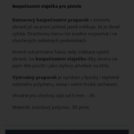
Bezpečnostní vlaječka pro pistole
Komorový bezpečnostní praporek
v komoře
zbraně již na první pohled jasně indikuje, že je zbraň
vybitá. Oranžovou barvu lze snadno rozpoznat i ve
zhoršených světelných podmínkách.
Kromě své primární fukce, tedy indikace vybité
zbraně, lze
bezpečnostní vlaječku
díky otvoru na
jejím těle použít i jako stylový přívěšek na klíče.
Výstražný praporek
je vyroben z fyzicky i teplotně
odolného polymeru, snese i velmi hrubé zacházení.
Vhodné pro všechny ráže od 9 mm - .45
Materiál: oranžový polymer, 3D print