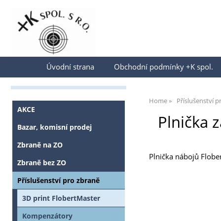
Přihlásit se
Úvodní strana
Obchodní podmínky +K spol.
Home
Příslušenství p
AKCE
Plnička 
Bazar, komisní prodej
Zbraně na ZO
Plnička nábojů Flobe
Zbraně bez ZO
Příslušenství pro zbraně
3D print FlobertMaster
Kompenzátory