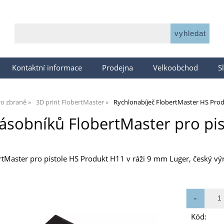
Kontaktní informace
Prodejna
Velkoobchod
S
ro zbraně
3D print FlobertMaster
Rychlonabíječ FlobertMaster HS Pro
zásobníků FlobertMaster pro pi
rtMaster pro pistole HS Produkt H11 v ráži 9 mm Luger, český vý
Kód: