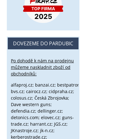
DOVEZEME DO PARDUBIC
Po dohodě k nám na prodejnu
můžeme naskladnit zboží od
obchodníků:
alfaproj.cz;
banzai.cz;
bestpatron.eu;
beretta.cz;
binox.cz;
bvs.cz;
cairocz.cz; cidpraha.cz;
colosus.cz; Česká Zbrojovka;
Dave western guns;
defendia.cz; dellinger.cz;
detonics.com; elovec.cz; guns-
trade.cz; harrant.cz; JGS.cz;
JKnastroje.cz; jk-n.cz;
kerberostrade.cz;