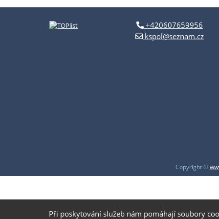
+420607659956
kspol@seznam.cz
Copyright ©
www
Při poskytování služeb nám pomáhají soubory coo