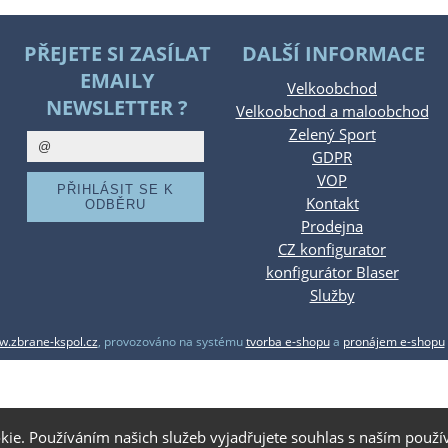
PŘEJETE SI ZASÍLAT
DALŠÍ INFORMACE
EMAILY
Velkoobchod
NEWSLETTER ?
Velkoobchod a maloobchod
Zelený Sport
GDPR
VOP
Kontakt
Prodejna
CZ konfigurator
konfigurátor Blaser
Služby
.zbrane-kspol.cz
,
provozováno na systému
tvorba e-shopu
a
pronájem e-shopu
kie. Používáním našich služeb vyjadřujete souhlas s naším pou