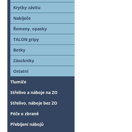
Krytky závitu
Nabíječe
Řemeny, opasky
TALON gripy
Botky
Zásobníky
Ostatní
Tlumiče
Střelivo a náboje na ZO
Střelivo, náboje bez ZO
Péče o zbraně
Přebíjení nábojů