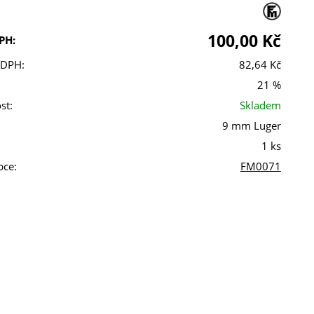
100,00 Kč
PH:
 DPH:
82,64 Kč
21 %
st:
Skladem
9 mm Luger
1 ks
bce:
FM0071