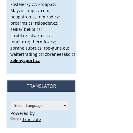
kostelecky.cz;
kozap.cz;
Mayzus;
mpicz.com;
neopatron.cz; nimrod.cz;
proarms.cz; reloader.cz;
sellier-bellot.cz;
strobl.cz;
stvarms.cz;
tenolix.cz; thermfox.cz;
zbrane.subrt.cz;
top-guns.eu;
waltertrading.cz; zbraneesako.cz;
zelenysport.cz
TRANSLATOR
Powered by
Translate