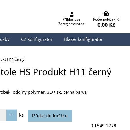
Přihlásit se
Počet položek: 0
0,00 Kč
Zaregistrovat se
lužby
CZ konfigurator
Blaser konfigurator
dukt H11 černý
stole HS Produkt H11 černý
robek, odolný polymer, 3D tisk, černá barva
ks
9.1549.1778