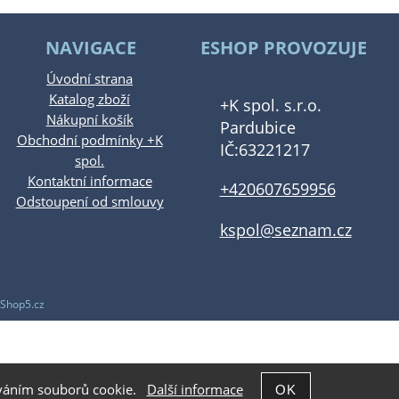
NAVIGACE
ESHOP PROVOZUJE
Úvodní strana
Katalog zboží
+K spol. s.r.o.
Nákupní košík
Pardubice
Obchodní podmínky +K
IČ:63221217
spol.
Kontaktní informace
+420607659956
Odstoupení od smlouvy
kspol@seznam.cz
Shop5.cz
žíváním souborů cookie.
Další informace