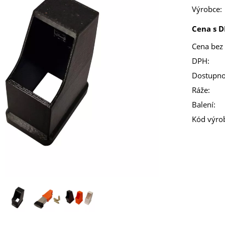
Výrobce:
Cena s D
Cena bez
DPH:
Dostupno
Ráže:
Balení:
Kód výro