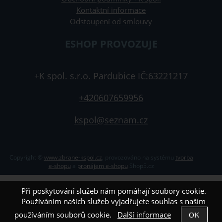
Kontaktní informace
Odstoupení od smlouvy
ESHOP PROVOZUJE
+K spol. s.r.o. Pardubice IČ:63221217
+420607659956
kspol@seznam.cz
Copyright ©
www.zbrane-kspol.cz
,
provozováno na systému
tvorba
e-shopu
a
pronájem e-shopu
Shop5.cz
Při poskytování služeb nám pomáhají soubory cookie.
Používáním našich služeb vyjadřujete souhlas s naším
používáním souborů cookie.
Další informace