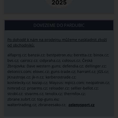
DOVEZEME DO PARDUBIC
Po dohodě k nám na prodejnu můžeme naskladnit zboží
od obchodníků:
alfaproj.cz;
banzai.cz;
bestpatron.eu;
beretta.cz;
binox.cz;
bvs.cz;
cairocz.cz; cidpraha.cz; colosus.cz; Česká
Zbrojovka; Dave western guns; defendia.cz; dellinger.cz;
detonics.com; elovec.cz; guns-trade.cz; harrant.cz; JGS.cz;
JKnastroje.cz; jk-n.cz; kerberostrade.cz;
kostelecky.cz;
kozap.cz; Mayzus;
mpicz.com; neopatron.cz;
nimrod.cz; proarms.cz; reloader.cz; sellier-bellot.cz;
strobl.cz;
stvarms.cz; tenolix.cz; thermfox.cz;
zbrane.subrt.cz;
top-guns.eu;
waltertrading.cz; zbraneesako.cz;
zelenysport.cz