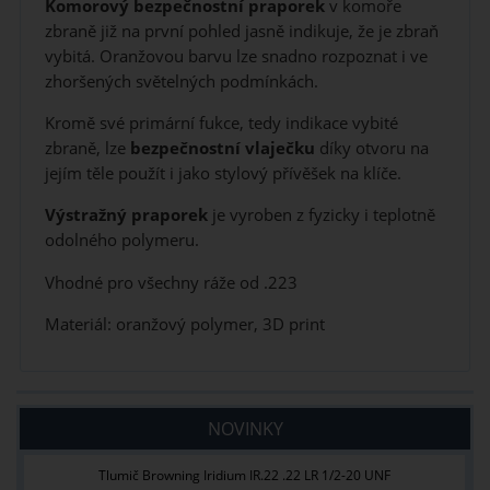
Komorový bezpečnostní praporek
v komoře
zbraně již na první pohled jasně indikuje, že je zbraň
vybitá. Oranžovou barvu lze snadno rozpoznat i ve
zhoršených světelných podmínkách.
Kromě své primární fukce, tedy indikace vybité
zbraně, lze
bezpečnostní vlaječku
díky otvoru na
jejím těle použít i jako stylový přívěšek na klíče.
Výstražný praporek
je vyroben z fyzicky i teplotně
odolného polymeru.
Vhodné pro všechny ráže od .223
Materiál: oranžový polymer, 3D print
NOVINKY
Tlumič Browning Iridium IR.22 .22 LR 1/2-20 UNF