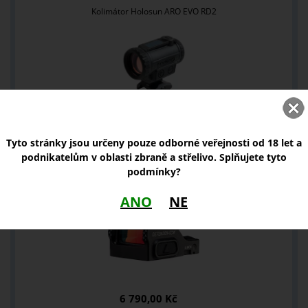
Kolimátor Holosun ARO EVO RD2
7 590,00 Kč
Tyto stránky jsou určeny pouze odborné veřejnosti od 18 let a
podnikatelům v oblasti zbraně a střelivo. Splňujete tyto
podmínky?
Kolimátor Vortex Defender CCW 6 MOA
ANO
NE
6 790,00 Kč