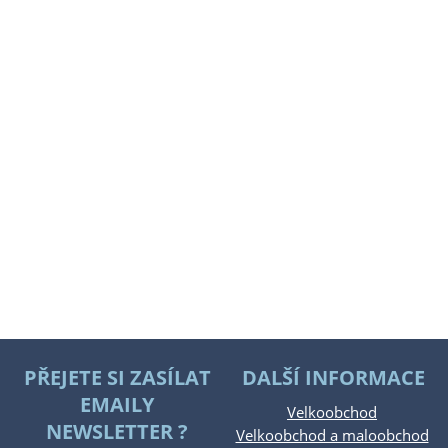
PŘEJETE SI ZASÍLAT
DALŠÍ INFORMACE
EMAILY
Velkoobchod
NEWSLETTER ?
Velkoobchod a maloobchod