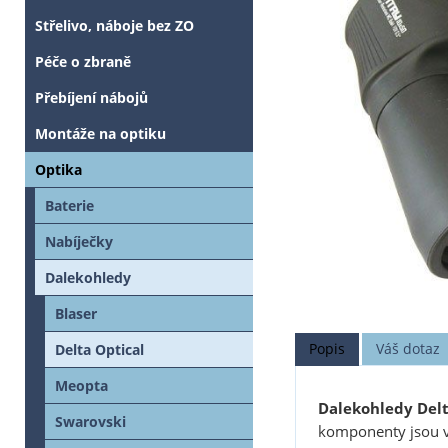
Střelivo, náboje bez ZO
Péče o zbraně
Přebíjení nábojů
Montáže na optiku
Optika
Baterie
Nabíječky
Dalekohledy
Blaser
Popis
Váš dotaz
Delta Optical
Meopta
Dalekohledy Delt
Swarovski
komponenty jsou v