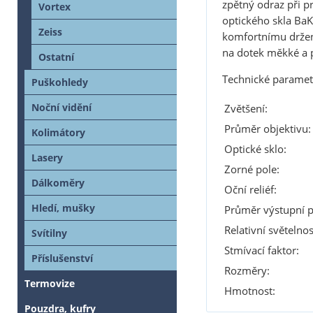
zpětný odraz při p
Vortex
optického skla Ba
Zeiss
komfortnímu držen
na dotek měkké a p
Ostatní
Technické paramet
Puškohledy
Noční vidění
Zvětšení:
Průměr objektivu:
Kolimátory
Optické sklo:
Lasery
Zorné pole:
Dálkoměry
Oční reliéf:
Hledí, mušky
Průměr výstupní p
Relativní světelnos
Svítilny
Stmívací faktor:
Příslušenství
Rozměry:
Termovize
Hmotnost:
Pouzdra, kufry