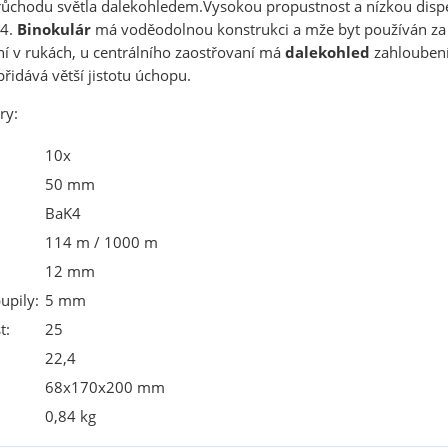
růchodu světla dalekohledem.Vysokou propustnost a nízkou dispe
K4.
Binokulár
má voděodolnou konstrukci a mže byt používán za d
í v rukách, u centrálního zaostřovaní má
dalekohled
zahloubení
řidává větší jistotu úchopu.
ry:
10x
50 mm
BaK4
114 m / 1000 m
12 mm
upily:
5 mm
t:
25
22,4
68x170x200 mm
0,84 kg