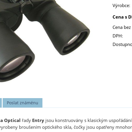
Výrobce:
Cena s D
Cena bez
DPH:
Dostupno
Poslat známénu
a Optical
řady
Entry
jsou konstruovány s klasickým uspořádání
yrobeny broušením optického skla, čočky jsou opatřeny mnohoná