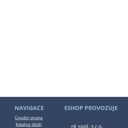
NAVIGACE
ESHOP PROVOZUJE
Úvodní strana
Katalog zboží
+K spol. s.r.o.