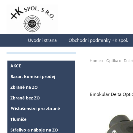
Přihlásit se
Úvodní strana
Obchodní podmínky +K spol.
Home
Optika
Dale
AKCE
Bazar, komisní prodej
Zbraně na ZO
Binokulár Delta Opti
Zbraně bez ZO
Příslušenství pro zbraně
Tlumiče
Střelivo a náboje na ZO