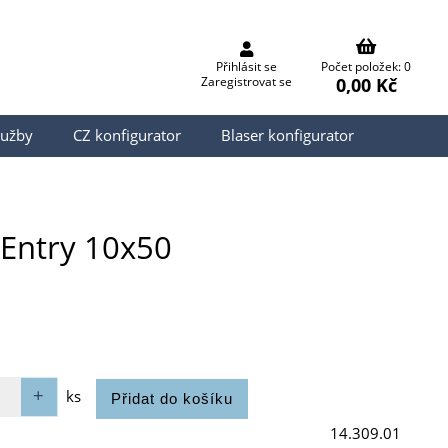
Přihlásit se
Počet položek: 0
0,00 Kč
Zaregistrovat se
lužby
CZ konfigurator
Blaser konfigurator
 Entry 10x50
ks
14.309.01