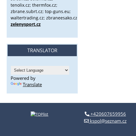
tenolix.cz; thermfox.cz;
zbrane.subrt.cz;
top-guns.eu;
waltertrading.cz; zbraneesako.cz;
zelenysport.cz
TRANSLATOR
Powered by
Translate
+420607659956
kspol@seznam.cz