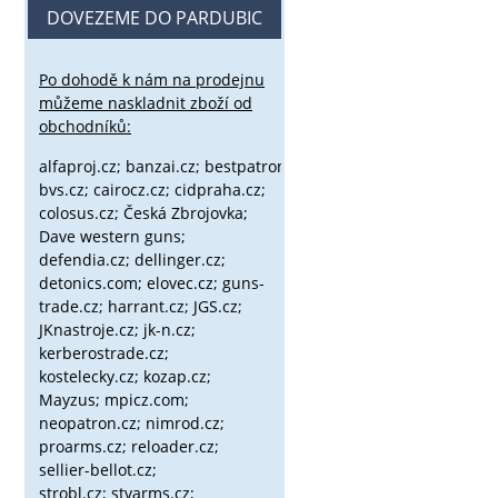
DOVEZEME DO PARDUBIC
Po dohodě k nám na prodejnu
můžeme naskladnit zboží od
obchodníků:
alfaproj.cz;
banzai.cz;
bestpatron.eu;
beretta.cz;
binox.cz;
bvs.cz;
cairocz.cz; cidpraha.cz;
colosus.cz; Česká Zbrojovka;
Dave western guns;
defendia.cz; dellinger.cz;
detonics.com; elovec.cz; guns-
trade.cz; harrant.cz; JGS.cz;
JKnastroje.cz; jk-n.cz;
kerberostrade.cz;
kostelecky.cz;
kozap.cz;
Mayzus;
mpicz.com;
neopatron.cz; nimrod.cz;
proarms.cz; reloader.cz;
sellier-bellot.cz;
strobl.cz;
stvarms.cz;