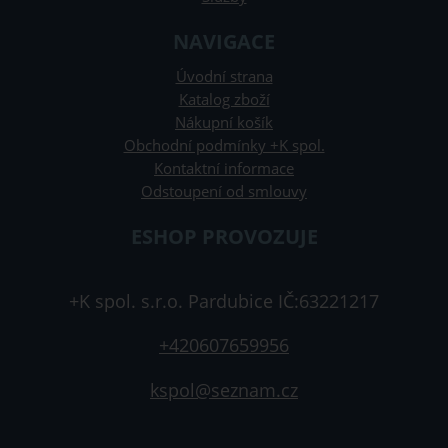
NAVIGACE
Úvodní strana
Katalog zboží
Nákupní košík
Obchodní podmínky +K spol.
Kontaktní informace
Odstoupení od smlouvy
ESHOP PROVOZUJE
+K spol. s.r.o. Pardubice IČ:63221217
+420607659956
kspol@seznam.cz