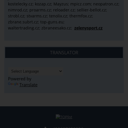
kostelecky.cz;
kozap.cz; Mayzus;
mpicz.com; neopatron.cz;
nimrod.cz; proarms.cz; reloader.cz; sellier-bellot.cz;
strobl.cz;
stvarms.cz; tenolix.cz; thermfox.cz;
zbrane.subrt.cz;
top-guns.eu;
waltertrading.cz; zbraneesako.cz;
zelenysport.cz
TRANSLATOR
Powered by
Translate