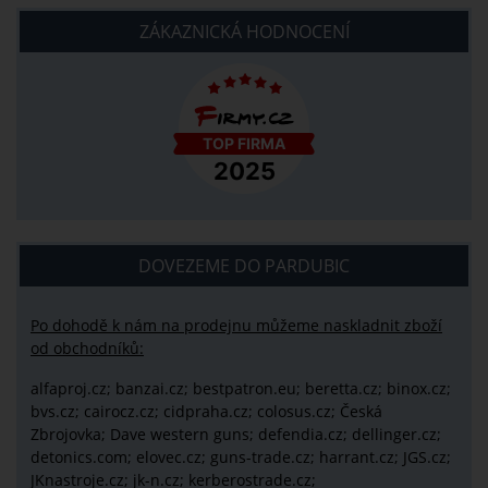
ZÁKAZNICKÁ HODNOCENÍ
DOVEZEME DO PARDUBIC
Po dohodě k nám na prodejnu můžeme naskladnit zboží
od obchodníků:
alfaproj.cz;
banzai.cz;
bestpatron.eu;
beretta.cz;
binox.cz;
bvs.cz;
cairocz.cz; cidpraha.cz; colosus.cz; Česká
Zbrojovka; Dave western guns; defendia.cz; dellinger.cz;
detonics.com; elovec.cz; guns-trade.cz; harrant.cz; JGS.cz;
JKnastroje.cz; jk-n.cz; kerberostrade.cz;