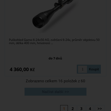
Puškohled Gamo 6-24x50 AO, zvětšení 6-24x, průměr objektivu 50
mm, délka 400 mm, hmotnost ...
do 7 dnů
4 360,00
Kč
Zobrazeno celkem
16
položek z
60
1
2
3
4
>>