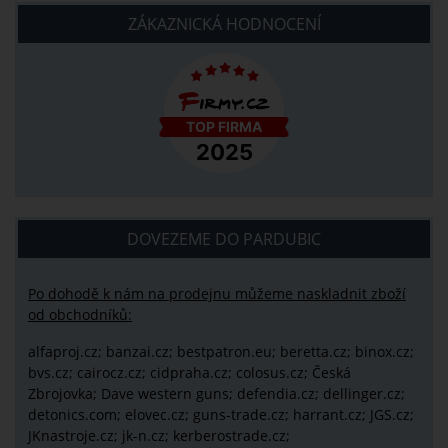
ZÁKAZNICKÁ HODNOCENÍ
DOVEZEME DO PARDUBIC
Po dohodě k nám na prodejnu můžeme naskladnit zboží
od obchodníků:
alfaproj.cz;
banzai.cz;
bestpatron.eu;
beretta.cz;
binox.cz;
bvs.cz;
cairocz.cz; cidpraha.cz; colosus.cz; Česká
Zbrojovka; Dave western guns; defendia.cz; dellinger.cz;
detonics.com; elovec.cz; guns-trade.cz; harrant.cz; JGS.cz;
JKnastroje.cz; jk-n.cz; kerberostrade.cz;