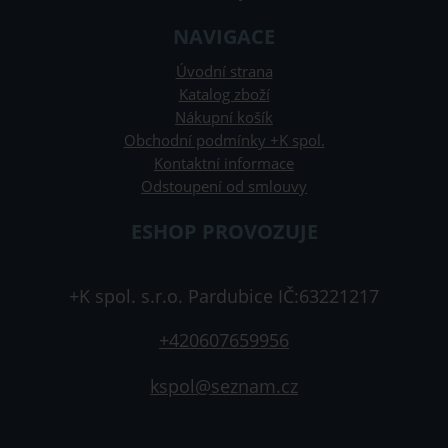
NAVIGACE
Úvodní strana
Katalog zboží
Nákupní košík
Obchodní podmínky +K spol.
Kontaktní informace
Odstoupení od smlouvy
ESHOP PROVOZUJE
+K spol. s.r.o. Pardubice IČ:63221217
+420607659956
kspol@seznam.cz