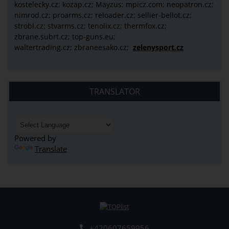
kostelecky.cz;
kozap.cz; Mayzus;
mpicz.com; neopatron.cz;
nimrod.cz; proarms.cz; reloader.cz; sellier-bellot.cz;
strobl.cz;
stvarms.cz; tenolix.cz; thermfox.cz;
zbrane.subrt.cz;
top-guns.eu;
waltertrading.cz; zbraneesako.cz;
zelenysport.cz
TRANSLATOR
Powered by
Translate
+420607659956