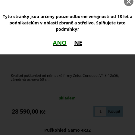
Puškohled Zeiss Conquest V4 3-12x56
Tyto stránky jsou určeny pouze odborné veřejnosti od 18 let a
podnikatelům v oblasti zbraně a střelivo. Splňujete tyto
podmínky?
ANO
NE
Kvalitní puškohled od německé firmy Zeiss Conquest V4 3-12x56,
záměrná osnova 60 s ...
skladem
28 590,00
Kč
Puškohled Gamo 4x32