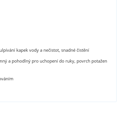
lpívání kapek vody a nečistot, snadné čistění
říjemný a pohodlný pro uchopení do ruky, povrch potažen
hováním