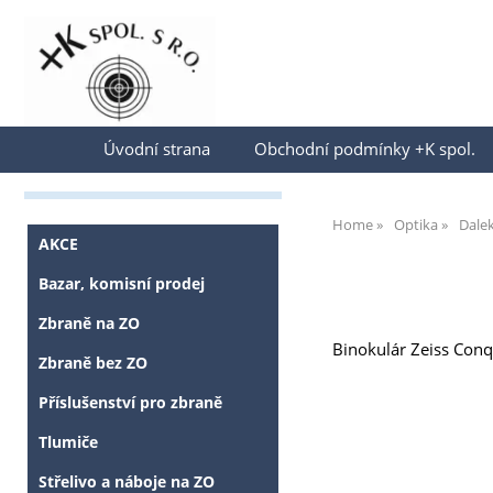
Přihlásit se
Úvodní strana
Obchodní podmínky +K spol.
Home
Optika
Dale
AKCE
Bazar, komisní prodej
Zbraně na ZO
Binokulár Zeiss Con
Zbraně bez ZO
Příslušenství pro zbraně
Tlumiče
Střelivo a náboje na ZO