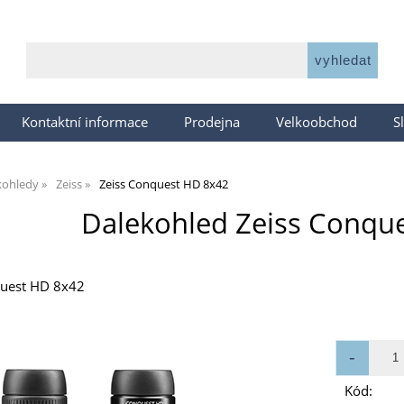
Kontaktní informace
Prodejna
Velkoobchod
S
kohledy
Zeiss
Zeiss Conquest HD 8x42
Dalekohled Zeiss Conqu
quest HD 8x42
Kód: