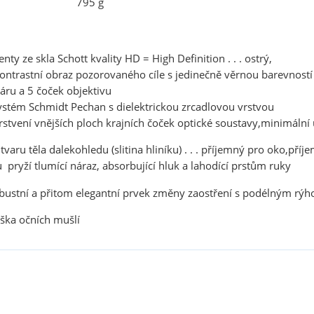
795 g
nty ze skla Schott kvality HD = High Definition . . . ostrý,
ntrastní obraz pozorovaného cíle s jedinečně věrnou barevností
áru a 5 čoček objektivu
stém Schmidt Pechan s dielektrickou zrcadlovou vrstvou
stvení vnějších ploch krajních čoček optické soustavy,minimální u
varu těla dalekohledu (slitina hliníku) . . . příjemný pro oko,p
pryží tlumící náraz, absorbující hluk a lahodící prstům ruky
obustní a přitom elegantní prvek změny zaostření s podélným rý
ýška očních mušlí