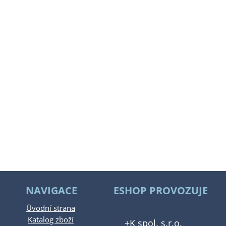
NAVIGACE
ESHOP PROVOZUJE
Úvodní strana
Katalog zboží
+K spol. s.r.o.