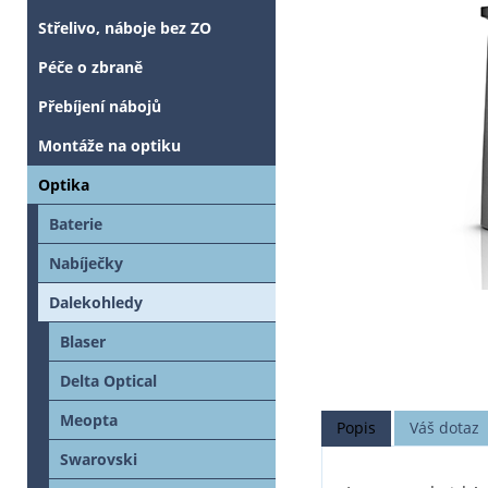
Střelivo, náboje bez ZO
Péče o zbraně
Přebíjení nábojů
Montáže na optiku
Optika
Baterie
Nabíječky
Dalekohledy
Blaser
Delta Optical
Meopta
Popis
Váš dotaz
Swarovski