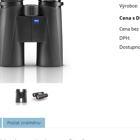
Výrobce:
Cena s D
Cena bez
DPH:
Dostupno
Poslat známénu