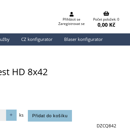
Přihlásit se
Počet položek: 0
0,00 Kč
Zaregistrovat se
lužby
CZ konfigurator
Blaser konfigurator
est HD 8x42
ks
DZCQ842