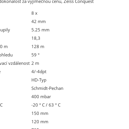
dokonalost za vyjímečnou cenu, Zeiss Conquest
8 x
42 mm
upily
5.25 mm
18,3
00 m
128 m
pohledu
59 °
vací vzdálenost
2 m
e
4/-4dpt
HD-Typ
Schmidt-Pechan
400 mbar
 C
-20 ° C / 63 ° C
150 mm
120 mm