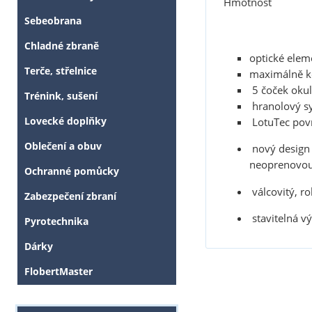
Hmotnost
Sebeobrana
Chladné zbraně
optické eleme
Terče, střelnice
maximálně ko
5 čoček okul
Trénink, sušení
hranolový sy
Lovecké doplňky
LotuTec povr
Oblečení a obuv
nový design t
neoprenovou 
Ochranné pomůcky
válcovitý, r
Zabezpečení zbraní
stavitelná v
Pyrotechnika
Dárky
FlobertMaster