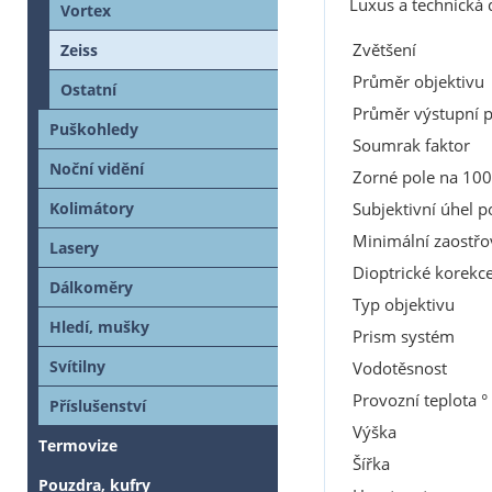
Luxus a technická 
Vortex
Zvětšení
Zeiss
Průměr objektivu
Ostatní
Průměr výstupní p
Puškohledy
Soumrak faktor
Noční vidění
Zorné pole na 10
Subjektivní úhel 
Kolimátory
Minimální zaostřo
Lasery
Dioptrické korekc
Dálkoměry
Typ objektivu
Hledí, mušky
Prism systém
Svítilny
Vodotěsnost
Provozní teplota °
Příslušenství
Výška
Termovize
Šířka
Pouzdra, kufry