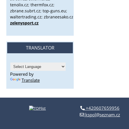
tenolix.cz; thermfox.cz;
zbrane.subrt.cz;
top-guns.eu;
waltertrading.cz; zbraneesako.cz;
zelenysport.cz
TRANSLATOR
Powered by
Translate
+420607659956
kspol@seznam.cz