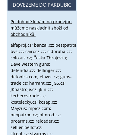
DOVEZEME DO PARDUBIC
Po dohodě k nám na prodejnu
můžeme naskladnit zboží od
obchodníků:
alfaproj.cz;
banzai.cz;
bestpatron.eu;
beretta.cz;
binox.cz;
bvs.cz;
cairocz.cz; cidpraha.cz;
colosus.cz; Česká Zbrojovka;
Dave western guns;
defendia.cz; dellinger.cz;
detonics.com; elovec.cz; guns-
trade.cz; harrant.cz; JGS.cz;
JKnastroje.cz; jk-n.cz;
kerberostrade.cz;
kostelecky.cz;
kozap.cz;
Mayzus;
mpicz.com;
neopatron.cz; nimrod.cz;
proarms.cz; reloader.cz;
sellier-bellot.cz;
strobl.cz;
stvarms.cz;