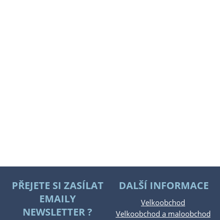
PŘEJETE SI ZASÍLAT
DALŠÍ INFORMACE
EMAILY
Velkoobchod
NEWSLETTER ?
Velkoobchod a maloobchod