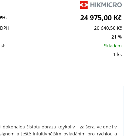
24 975,00 Kč
PH:
 DPH:
20 640,50 Kč
21 %
st:
Skladem
1 ks
 dokonalou čistotu obrazu kdykoliv – za šera, ve dne i v
ignem a ještě intuitivnějším ovládáním pro rychlou a