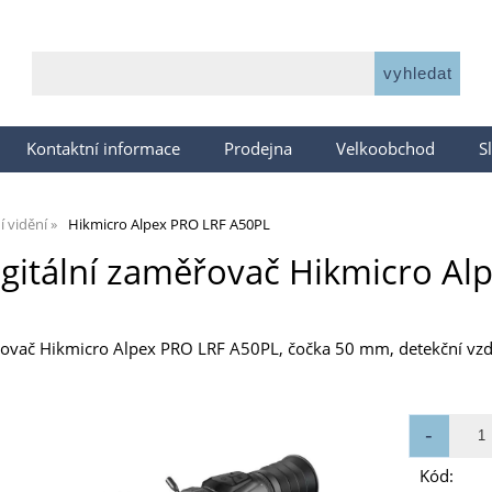
Kontaktní informace
Prodejna
Velkoobchod
S
 vidění
Hikmicro Alpex PRO LRF A50PL
igitální zaměřovač Hikmicro Al
řovač Hikmicro Alpex PRO LRF A50PL, čočka 50 mm, detekční vzdá
Kód: