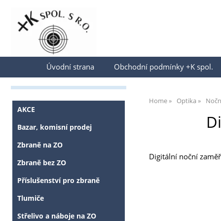
Přihlásit se
Úvodní strana
Obchodní podmínky +K spol.
Home
Optika
Noční
AKCE
D
Bazar, komisní prodej
Zbraně na ZO
Digitální noční zamě
Zbraně bez ZO
Příslušenství pro zbraně
Tlumiče
Střelivo a náboje na ZO