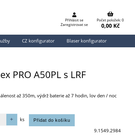
Přihlásit se
Počet položek: 0
0,00 Kč
Zaregistrovat se
lužby
CZ konfigurator
Blaser konfigurator
pex PRO A50PL s LRF
lenost až 350m, výdrž baterie až 7 hodin, lov den / noc
ks
9.1549.2984