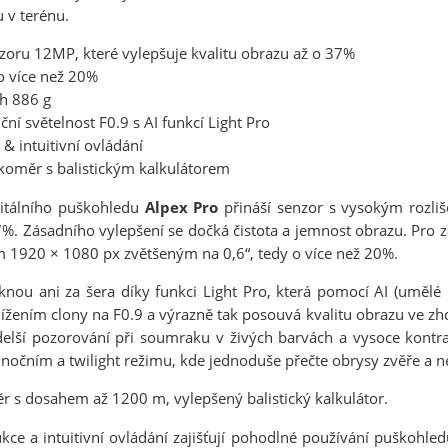
 v terénu.
nzoru 12MP, které vylepšuje kvalitu obrazu až o 37%
 o více než 20%
h 886 g
í světelnost F0.9 s AI funkcí Light Pro
& intuitivní ovládání
koměr s balistickým kalkulátorem
itálního puškohledu
Alpex Pro
přináší senzor s vysokým rozli
7%. Zásadního vylepšení se dočká čistota a jemnost obrazu. Pro
ním 1920 × 1080 px zvětšeným na 0,6“, tedy o více než 20%.
nou ani za šera díky funkci Light Pro, která pomocí AI (umělé i
ížením clony na F0.9 a výrazně tak posouvá kvalitu obrazu ve z
elší pozorování při soumraku v živých barvách a vysoce kontr
v nočním a twilight režimu, kde jednoduše přečte obrysy zvěře a
 s dosahem až 1200 m, vylepšený balistický kalkulátor.
ce a intuitivní ovládání zajišťují pohodlné používání puškohle