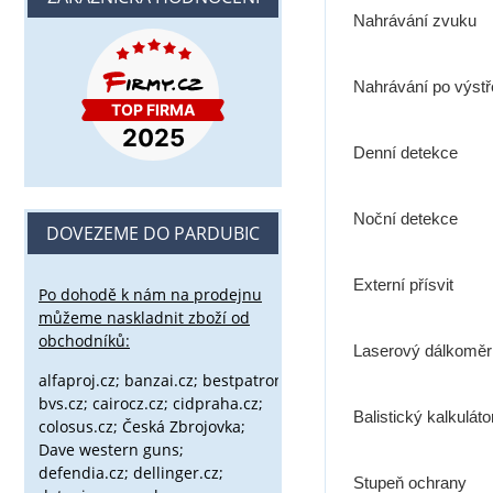
Nahrávání zvuku
Nahrávání po výstř
Denní detekce
Noční detekce
DOVEZEME DO PARDUBIC
Externí přísvit
Po dohodě k nám na prodejnu
můžeme naskladnit zboží od
obchodníků:
Laserový dálkoměr
alfaproj.cz;
banzai.cz;
bestpatron.eu;
beretta.cz;
binox.cz;
bvs.cz;
cairocz.cz; cidpraha.cz;
Balistický kalkuláto
colosus.cz; Česká Zbrojovka;
Dave western guns;
defendia.cz; dellinger.cz;
Stupeň ochrany