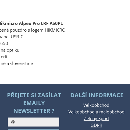
ikmicro Alpex Pro LRF A50PL
nosné pouzdro s logem HIKMICRO
kabel USB-C
8650
k na optiku
erií
ině a slovenštině
PŘEJETE SI ZASÍLAT
DALŠÍ INFORMACE
EMAILY
Velkoobchod
NEWSLETTER ?
Velkoobchod a maloobchod
Zelený Sport
GDPR