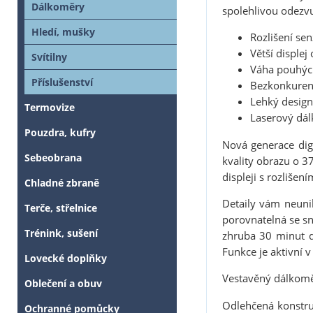
Dálkoměry
spolehlivou odezvu
Hledí, mušky
Rozlišení se
Větší displej
Svítilny
Váha pouhýc
Příslušenství
Bezkonkurenčn
Lehký design 
Termovize
Laserový dál
Pouzdra, kufry
Nová generace dig
Sebeobrana
kvality obrazu o 3
displeji s rozliše
Chladné zbraně
Detaily vám neunik
Terče, střelnice
porovnatelná se sn
Trénink, sušení
zhruba 30 minut d
Funkce je aktivní 
Lovecké doplňky
Vestavěný dálkoměr
Oblečení a obuv
Odlehčená konstruk
Ochranné pomůcky