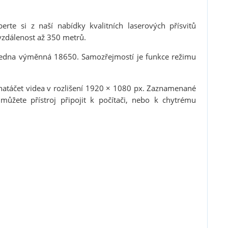
erte si z naší nabídky kvalitních laserových přísvitů
a vzdálenost až 350 metrů.
 jedna výměnná 18650. Samozřejmostí je funkce režimu
 natáčet videa v rozlišení 1920 × 1080 px. Zaznamenané
můžete přístroj připojit k počítači, nebo k chytrému