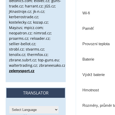
detonics.com; elovec.cz; guns-
trade.cz; harrant.cz; JGS.cz;
JKnastroje.cz; jk-n.cz;
Wi-fi
kerberostrade.cz;
kostelecky.cz;
kozap.cz;
Mayzus;
mpicz.com;
Paměť
neopatron.cz; nimrod.cz;
proarms.cz; reloader.cz;
sellier-bellot.cz;
Provozní teplota
strobl.cz;
stvarms.cz;
tenolix.cz; thermfox.cz;
Baterie
zbrane.subrt.cz;
top-guns.eu;
waltertrading.cz; zbraneesako.cz;
zelenysport.cz
Výdrž baterie
Hmotnost
TRANSLATOR
Rozměry, průměr t