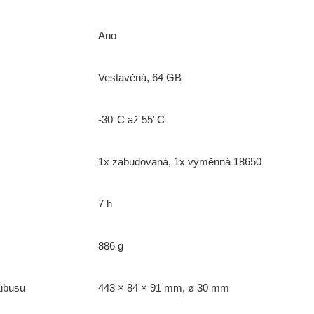
Ano
Vestavěná, 64 GB
-30°C až 55°C
1x zabudovaná, 1x výměnná 18650
7 h
886 g
ubusu
443 × 84 × 91 mm, ø 30 mm