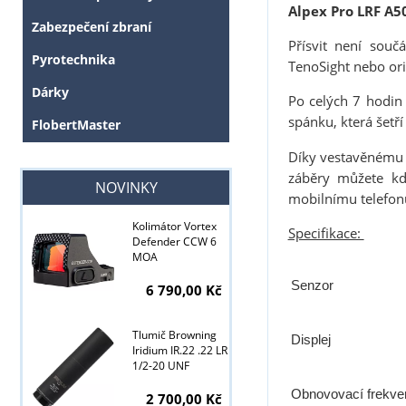
Alpex Pro LRF A5
Zabezpečení zbraní
Přísvit není souč
Pyrotechnika
TenoSight nebo ori
Dárky
Po celých 7 hodin
spánku, která šetří
FlobertMaster
Díky vestavěnému 
záběry můžete kdy
NOVINKY
mobilnímu telefon
Kolimátor Vortex
Specifikace:
Defender CCW 6
MOA
Senzor
6 790,00 Kč
Tlumič Browning
Displej
Iridium IR.22 .22 LR
1/2-20 UNF
Obnovovací frekve
2 700,00 Kč