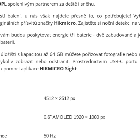
0PL
spolehlivým partnerem za deště i sněhu.
ástí balení, u nás však najdete přesně to, co potřebujete! Vyb
ginálních přísvitů značky
Hikmicro
. Zajistěte si noční detekci n
 vám budou poskytovat energie tři baterie - dvě zabudované a
 baterii.
úložišti s kapacitou až 64 GB můžete pořizovat fotografie nebo
koliv zobrazit nebo odstranit. Prostřednictvím USB-C portu 
u pomocí aplikace
HIKMICRO Sight
.
4512 × 2512 px
0,6" AMOLED 1920 × 1080 px
nce
50 Hz