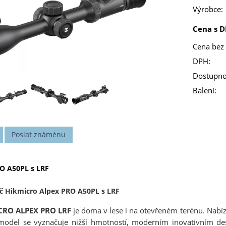
Výrobce:
Cena s D
Cena bez
DPH:
Dostupno
Balení:
Poslat známénu
O A50PL s LRF
ač Hikmicro Alpex PRO A50PL s LRF
CRO ALPEX PRO LRF
je doma v lese i na otevřeném terénu. Nabízí
model se vyznačuje nižší hmotností, moderním inovativním des