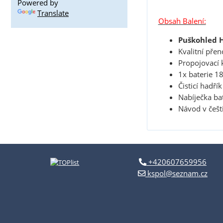
Powered by
Translate
Obsah Balení:
Puškohled H
Kvalitní pře
Propojovací 
1x baterie 1
Čisticí hadří
Nabíječka bat
Návod v češt
+420607659956
kspol@seznam.cz