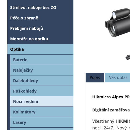
Střelivo, náboje bez ZO
Péče o zbraně
Přebíjení nábojů
Montáže na optiku
Optika
Baterie
Nabíječky
Popis
Váš dotaz
Dalekohledy
Puškohledy
Hikmicro Alpex PR
Noční vidění
Digitální zaměřov
Kolimátory
Všestranný
HIKMI
Lasery
noci, 24/7. Nový 