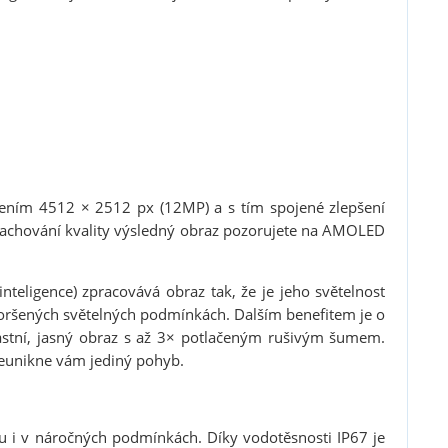
šením 4512 × 2512 px (12MP) a s tím spojené zlepšení
 zachování kvality výsledný obraz pozorujete na AMOLED
nteligence) zpracovává obraz tak, že je jeho světelnost
horšených světelných podmínkách. Dalším benefitem je o
astní, jasný obraz s až 3× potlačeným rušivým šumem.
 neunikne vám jediný pohyb.
du i v náročných podmínkách. Díky vodotěsnosti IP67 je