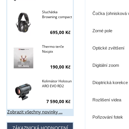
Sluchátka
Čočka (ohnisková 
Browning compact
Zorné pole
Tyto stránky j
695,00 Kč
Thermo terče
Optické zvětšení
Nocpix
Digitální zoom
190,00 Kč
Kolimátor Holosun
Dioptrická korekce
ARO EVO RD2
Rozlišení videa
7 590,00 Kč
Zobrazit všechny novinky ...
Pořizování fotek
ZÁKAZNICKÁ HODNOCENÍ