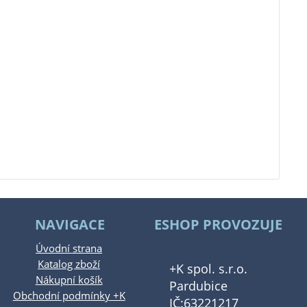
NAVIGACE
ESHOP PROVOZUJE
Úvodní strana
Katalog zboží
+K spol. s.r.o.
Nákupní košík
Pardubice
Obchodní podmínky +K
IČ:63221217