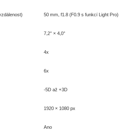
vzdálenost)
50 mm, f1.8 (F0.9 s funkcí Light Pro)
7,2° × 4,0°
sou určeny pouze odborné veřejnosti od 18 let a podnikatelům v o
střelivo. Splňujete tyto podmínky?
4x
ANO
NE
6x
-5D až +3D
1920 × 1080 px
Ano