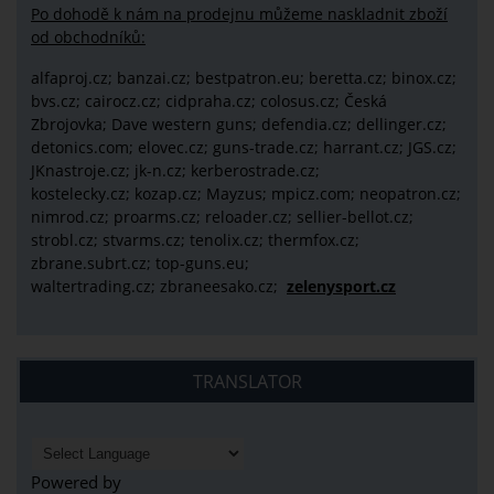
Po dohodě k nám na prodejnu můžeme naskladnit zboží
od obchodníků:
alfaproj.cz;
banzai.cz;
bestpatron.eu;
beretta.cz;
binox.cz;
bvs.cz;
cairocz.cz; cidpraha.cz; colosus.cz; Česká
Zbrojovka; Dave western guns; defendia.cz; dellinger.cz;
detonics.com; elovec.cz; guns-trade.cz; harrant.cz; JGS.cz;
JKnastroje.cz; jk-n.cz; kerberostrade.cz;
kostelecky.cz;
kozap.cz; Mayzus;
mpicz.com; neopatron.cz;
nimrod.cz; proarms.cz; reloader.cz; sellier-bellot.cz;
strobl.cz;
stvarms.cz; tenolix.cz; thermfox.cz;
zbrane.subrt.cz;
top-guns.eu;
waltertrading.cz; zbraneesako.cz;
zelenysport.cz
TRANSLATOR
Powered by