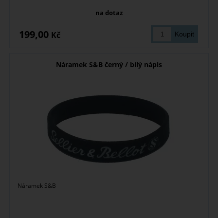
na dotaz
199,00
Kč
Náramek S&B černý / bílý nápis
Náramek S&B