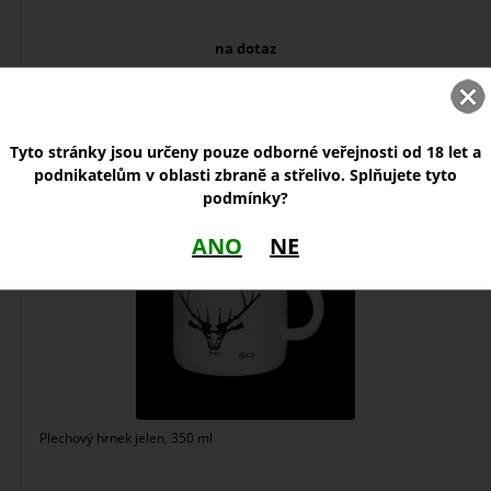
na dotaz
249,00
Kč
Tyto stránky jsou určeny pouze odborné veřejnosti od 18 let a
Plechový hrnek CZ - Jelen 350 ml
podnikatelům v oblasti zbraně a střelivo. Splňujete tyto
podmínky?
ANO
NE
Plechový hrnek jelen, 350 ml