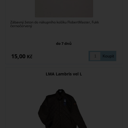
Zábavný žeton do nákupního košíku FlobertMaster, Fukk
černočervený
do 7 dnů
15,00
Kč
LMA Lambris vel L