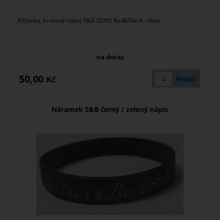
Klíčenka, brokový náboj S&B 20/65 Red&Black - New
na dotaz
50,00
Kč
Náramek S&B černý / zelený nápis