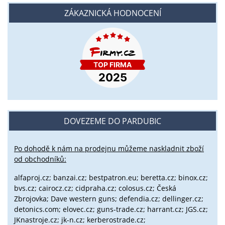
ZÁKAZNICKÁ HODNOCENÍ
DOVEZEME DO PARDUBIC
Po dohodě k nám na prodejnu můžeme naskladnit zboží
od obchodníků:
alfaproj.cz;
banzai.cz;
bestpatron.eu;
beretta.cz;
binox.cz;
bvs.cz;
cairocz.cz; cidpraha.cz; colosus.cz; Česká
Zbrojovka; Dave western guns; defendia.cz; dellinger.cz;
detonics.com; elovec.cz; guns-trade.cz; harrant.cz; JGS.cz;
JKnastroje.cz; jk-n.cz; kerberostrade.cz;