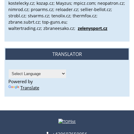
kostelecky.cz;
kozap.cz; Mayzus;
mpicz.com; neopatron.cz;
nimrod.cz; proarms.cz; reloader.cz; sellier-bellot.cz;
strobl.cz;
stvarms.cz; tenolix.cz; thermfox.cz;
zbrane.subrt.cz;
top-guns.eu;
waltertrading.cz; zbraneesako.cz;
zelenysport.cz
TRANSLATOR
Powered by
Translate