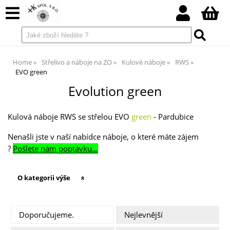
Home
Střelivo a náboje na ZO
Kulové náboje
RWS
EVO green
Evolution green
Kulová náboje RWS se střelou EVO
green
- Pardubice
Nenašli jste v naší nabídce náboje
, o které máte zájem
?
Pošlete nám poptávku...
O kategorii výše
Doporučujeme.
Nejlevnější