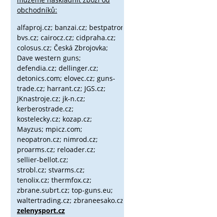
obchodníků:
alfaproj.cz;
banzai.cz;
bestpatron.eu;
beretta.cz;
binox.cz;
bvs.cz;
cairocz.cz; cidpraha.cz;
colosus.cz; Česká Zbrojovka;
Dave western guns;
defendia.cz; dellinger.cz;
detonics.com; elovec.cz; guns-
trade.cz; harrant.cz; JGS.cz;
JKnastroje.cz; jk-n.cz;
kerberostrade.cz;
kostelecky.cz;
kozap.cz;
Mayzus;
mpicz.com;
neopatron.cz; nimrod.cz;
proarms.cz; reloader.cz;
sellier-bellot.cz;
strobl.cz;
stvarms.cz;
tenolix.cz; thermfox.cz;
zbrane.subrt.cz;
top-guns.eu;
waltertrading.cz; zbraneesako.cz;
zelenysport.cz