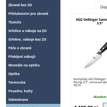
Zbraně bez ZO
Dop
Příslušenství pro zbraně
Nůž Dellinger Samu
Tlumiče
3,5"
Střelivo a náboje na ZO
Střelivo, náboje bez ZO
Péče o zbraně
Přebíjení nábojů
Montáže na optiku
Optika
Kuchyňský nůž Dellinger
Paring 3,5", nerezová da
Termovize
VG10
Pouzdra, kufry
skladem
Sebeobrana