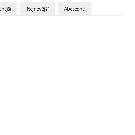
nější
Nejnovější
Abecedně