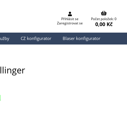
Přihlásit se
Počet položek: 0
0,00 Kč
Zaregistrovat se
lužby
CZ konfigurator
Blaser konfigurator
linger
.