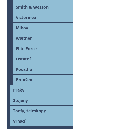
Smith & Wesson
Victorinox
Mikov
Walther
Elite Force
Ostatní
Pouzdra
Broušení
Praky
Stojany
Tonfy, teleskopy
Vrhací