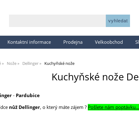
Kontaktní informace
Prodejna
Velkoobchod
S
ě
Nože
Dellinger
Kuchyňské nože
Kuchyňské nože Del
inger
-
Pardubice
bídce
nůž Dellinger
, o který máte zájem ?
Pošlete nám poptávku..