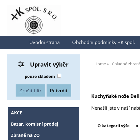
Přihlásit se
Úvodní strana
Obchodní podmínky +K spol.
Upravit výběr
Home
Chladné zbran
pouze skladem
Kuchyňské nože
Dell
Nenašli jste v naší na
AKCE
Bazar, komisní prodej
O kategorii výše
Zbraně na ZO