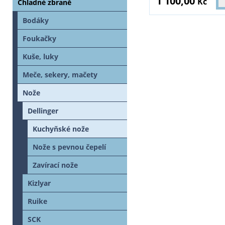
1 100,00
Kč
Chladné zbraně
Bodáky
Foukačky
Kuše, luky
Meče, sekery, mačety
Nože
Dellinger
Kuchyňské nože
Nože s pevnou čepelí
Zavírací nože
Kizlyar
Ruike
SCK