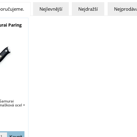
oručujeme.
Nejlevnější
Nejdražší
Nejprodáva
rai Paring
 Samurai
mašková ocel +