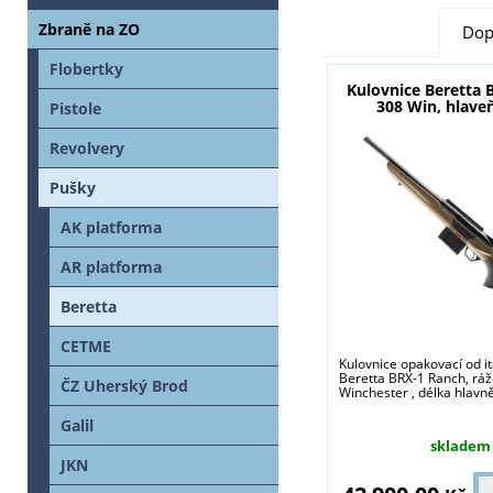
Zbraně na ZO
Dop
Flobertky
Kulovnice Beretta
308 Win, hlave
Pistole
Revolvery
Pušky
AK platforma
AR platforma
Beretta
CETME
Kulovnice opakovací od it
Beretta BRX-1 Ranch, rá
ČZ Uherský Brod
Winchester , délka hlavně 
Galil
skladem
JKN