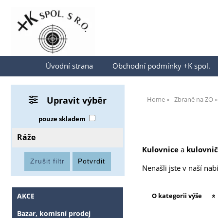
Přihlásit se
Úvodní strana
Obchodní podmínky +K spol.
Upravit výběr
Home
Zbraně na ZO
pouze skladem
Ráže
Kulovnice
a
kulovni
Nenašli jste v naší na
AKCE
O kategorii výše
Bazar, komisní prodej