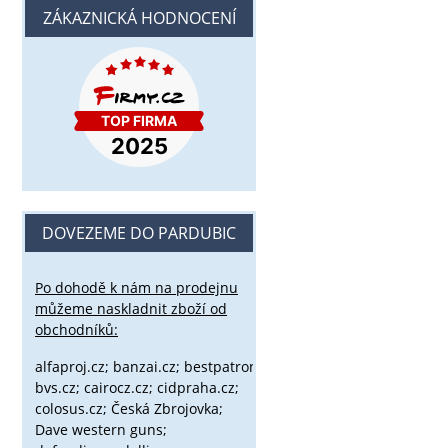
ZÁKAZNICKÁ HODNOCENÍ
DOVEZEME DO PARDUBIC
Po dohodě k nám na prodejnu
můžeme naskladnit zboží od
obchodníků:
alfaproj.cz;
banzai.cz;
bestpatron.eu;
beretta.cz;
binox.cz;
bvs.cz;
cairocz.cz; cidpraha.cz;
colosus.cz; Česká Zbrojovka;
Dave western guns;