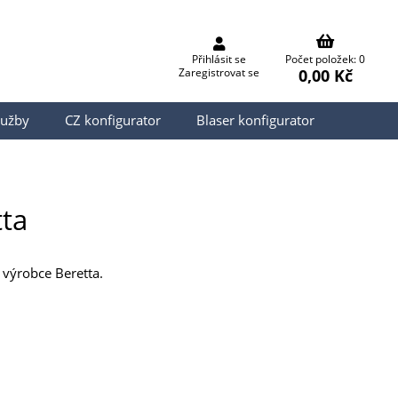
Přihlásit se
Počet položek: 0
0,00 Kč
Zaregistrovat se
lužby
CZ konfigurator
Blaser konfigurator
tta
 výrobce Beretta.