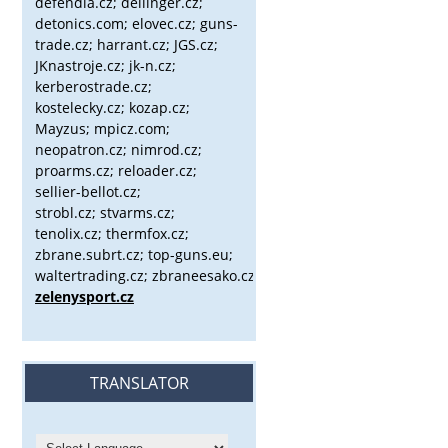
defendia.cz; dellinger.cz;
detonics.com; elovec.cz; guns-
trade.cz; harrant.cz; JGS.cz;
JKnastroje.cz; jk-n.cz;
kerberostrade.cz;
kostelecky.cz;
kozap.cz;
Mayzus;
mpicz.com;
neopatron.cz; nimrod.cz;
proarms.cz; reloader.cz;
sellier-bellot.cz;
strobl.cz;
stvarms.cz;
tenolix.cz; thermfox.cz;
zbrane.subrt.cz;
top-guns.eu;
waltertrading.cz; zbraneesako.cz;
zelenysport.cz
TRANSLATOR