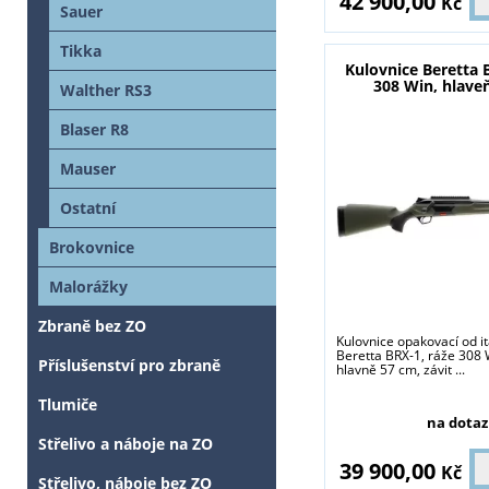
42 900,00
Kč
Sauer
Tikka
Kulovnice Beretta
308 Win, hlave
Walther RS3
Blaser R8
Mauser
Ostatní
Brokovnice
Malorážky
Zbraně bez ZO
Kulovnice opakovací od it
Beretta BRX-1, ráže 308 W
Příslušenství pro zbraně
hlavně 57 cm, závit ...
Tlumiče
na dotaz
Střelivo a náboje na ZO
39 900,00
Kč
Střelivo, náboje bez ZO