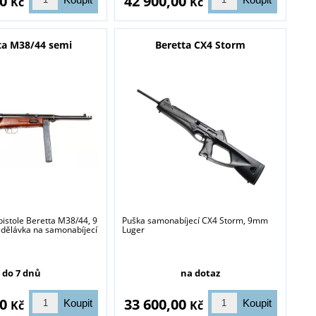
00
42 900,00
Kč
Kč
ta M38/44 semi
Beretta CX4 Storm
istole Beretta M38/44, 9
Puška samonabíjecí CX4 Storm, 9mm
dělávka na samonabíjecí
Luger
do 7 dnů
na dotaz
00
33 600,00
Kč
Kč