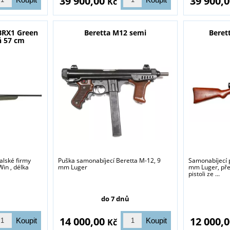
39 900,00
39 900,
Kč
 BRX1 Green
Beretta M12 semi
Beret
ň 57 cm
alské firmy
Puška samonabíjecí Beretta M-12, 9
Samonabíjecí p
in , délka
mm Luger
mm Luger, pře
pistoli ze ...
do 7 dnů
14 000,00
12 000,
Kč