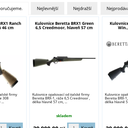
oručujeme.
Nejlevnější
Nejdražší
Nejprodáva
 BRX1 Ranch
Kulovnice Beretta BRX1 Green
Kulovnic
ň 46 cm
6,5 Creedmoor, hlaveň 57 cm
Win.
alské firmy
Kulovnice opakovací od italské firmy
Kulovnice opak
že 308
Beretta BRX-1, ráže 6,5 Creedmoor ,
Beretta BRX-1,
...
délka hlavně 57 cm, ...
délka hlavně 51
skladem