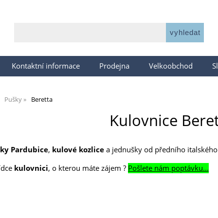
Kontaktní informace
Prodejna
Velkoobchod
S
Pušky
Beretta
Kulovnice Bere
čky Pardubice
,
kulové kozlice
a jednušky od předního italského
bídce
kulovnici
, o kterou máte zájem ?
Pošlete nám poptávku...