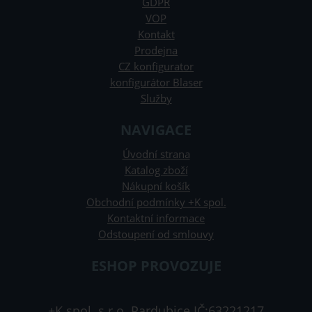
GDPR
VOP
Kontakt
Prodejna
CZ konfigurator
konfigurátor Blaser
Služby
NAVIGACE
Úvodní strana
Katalog zboží
Nákupní košík
Obchodní podmínky +K spol.
Kontaktní informace
Odstoupení od smlouvy
ESHOP PROVOZUJE
+K spol. s.r.o. Pardubice IČ:63221217