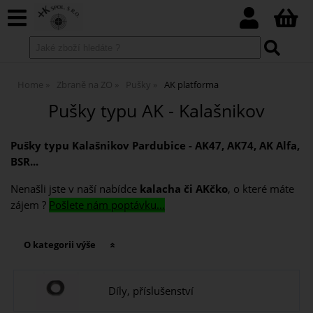
Home
Zbraně na ZO
Pušky
AK platforma
Pušky typu AK - Kalašnikov
Pušky typu Kalašnikov
Pardubice - AK47, AK74, AK Alfa,
BSR...
Nenašli jste v naší nabídce
kalacha či AKčko
, o které máte
zájem ?
Pošlete nám poptávku...
O kategorii výše
Díly, příslušenství