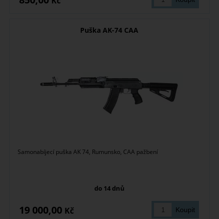
Kč
Puška AK-74 CAA
Samonabíjecí puška AK 74, Rumunsko, CAA pažbení
do 14 dnů
19 000,00
Kč