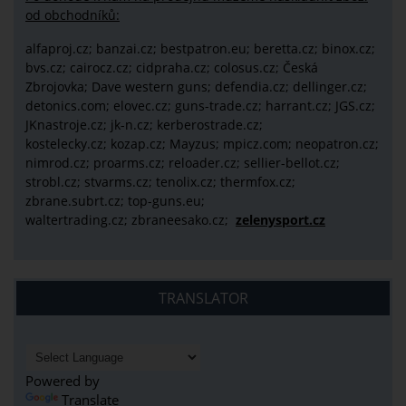
od obchodníků:
alfaproj.cz;
banzai.cz;
bestpatron.eu;
beretta.cz;
binox.cz;
bvs.cz;
cairocz.cz; cidpraha.cz; colosus.cz; Česká
Zbrojovka; Dave western guns; defendia.cz; dellinger.cz;
detonics.com; elovec.cz; guns-trade.cz; harrant.cz; JGS.cz;
JKnastroje.cz; jk-n.cz; kerberostrade.cz;
kostelecky.cz;
kozap.cz; Mayzus;
mpicz.com; neopatron.cz;
nimrod.cz; proarms.cz; reloader.cz; sellier-bellot.cz;
strobl.cz;
stvarms.cz; tenolix.cz; thermfox.cz;
zbrane.subrt.cz;
top-guns.eu;
waltertrading.cz; zbraneesako.cz;
zelenysport.cz
TRANSLATOR
Powered by
Translate