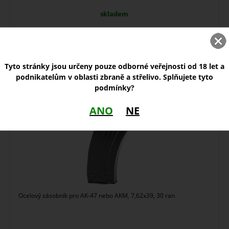
skladem
850,00
Kč
Tyto stránky jsou určeny pouze odborné veřejnosti od 18 let a
Zásobník AK-47
podnikatelům v oblasti zbraně a střelivo. Splňujete tyto
podmínky?
ANO
NE
Ocelový zásobník pro AK-47 nebo AKM, 7,62x39, 30 ran