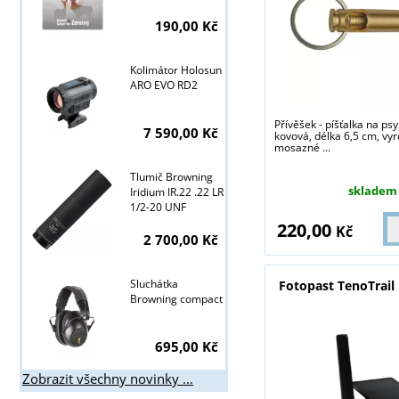
190,00 Kč
Kolimátor Holosun
ARO EVO RD2
Přívěšek - píšťalka na ps
7 590,00 Kč
kovová, délka 6,5 cm, vy
mosazné ...
Tlumič Browning
skladem
Iridium IR.22 .22 LR
1/2-20 UNF
220,00
Kč
2 700,00 Kč
Sluchátka
Fotopast TenoTrail 
Browning compact
695,00 Kč
Zobrazit všechny novinky ...