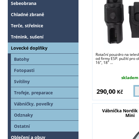
Sebeobrana
Chladné zbraně
Terče, střelnice
Trénink, sušení
Lovecké doplňky
Rotační pouzdro na teles
od firmy ESP. pužítí pro o
Batohy
16", 18" ...
Fotopasti
skladem
Svítilny
290,00
Kč
Trofeje, preparace
Vábničky, povelky
Vábnička Nordik
Odznaky
Mini
Ostatní
Oblečení a obuv