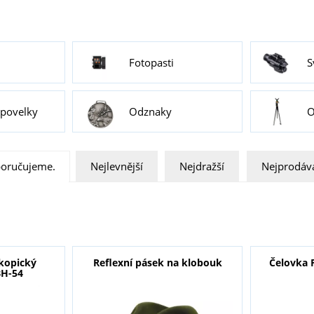
Fotopasti
S
 povelky
Odznaky
O
oručujeme.
Nejlevnější
Nejdražší
Nejprodáva
skopický
Reflexní pásek na klobouk
Čelovka 
BH-54