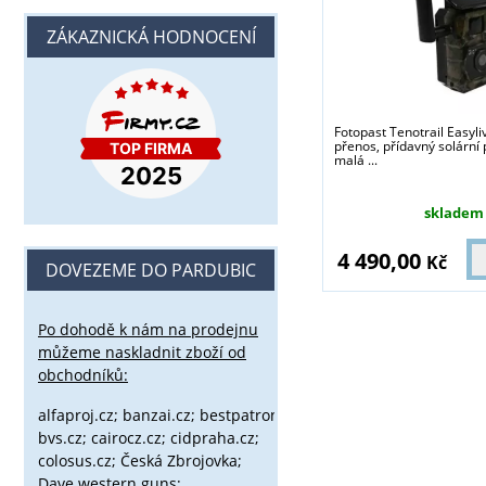
ZÁKAZNICKÁ HODNOCENÍ
Fotopast Tenotrail Easyli
přenos, přídavný solární 
malá ...
skladem
4 490,00
Kč
DOVEZEME DO PARDUBIC
Po dohodě k nám na prodejnu
můžeme naskladnit zboží od
obchodníků:
alfaproj.cz;
banzai.cz;
bestpatron.eu;
beretta.cz;
binox.cz;
bvs.cz;
cairocz.cz; cidpraha.cz;
colosus.cz; Česká Zbrojovka;
Dave western guns;