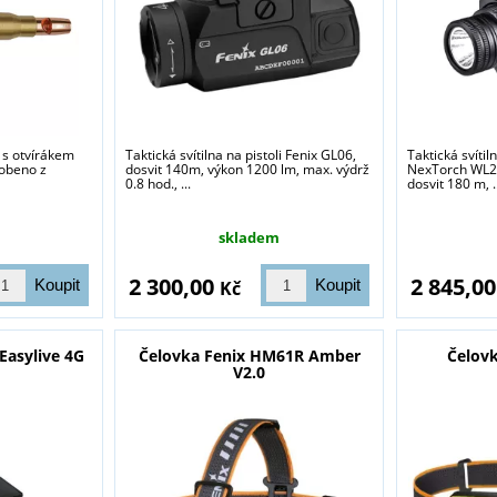
y s otvírákem
Taktická svítilna na pistoli Fenix GL06,
Taktická svíti
robeno z
dosvit 140m, výkon 1200 lm, max. výdrž
NexTorch WL23
0.8 hod., ...
dosvit 180 m, .
skladem
2 300,00
2 845,0
Kč
Easylive 4G
Čelovka Fenix HM61R Amber
Čelov
V2.0