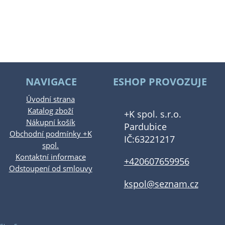
NAVIGACE
ESHOP PROVOZUJE
Úvodní strana
Katalog zboží
+K spol. s.r.o.
Nákupní košík
Pardubice
Obchodní podmínky +K
IČ:63221217
spol.
Kontaktní informace
+420607659956
Odstoupení od smlouvy
kspol@seznam.cz