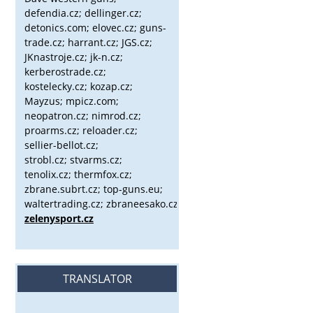
defendia.cz; dellinger.cz;
detonics.com; elovec.cz; guns-
trade.cz; harrant.cz; JGS.cz;
JKnastroje.cz; jk-n.cz;
kerberostrade.cz;
kostelecky.cz;
kozap.cz;
Mayzus;
mpicz.com;
neopatron.cz; nimrod.cz;
proarms.cz; reloader.cz;
sellier-bellot.cz;
strobl.cz;
stvarms.cz;
tenolix.cz; thermfox.cz;
zbrane.subrt.cz;
top-guns.eu;
waltertrading.cz; zbraneesako.cz;
zelenysport.cz
TRANSLATOR