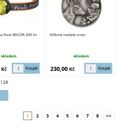
vka Fenix WH23R, 600 lm
Stříbrná medaile srnec
skladem
skladem
0
230,00
Kč
Kč
z
128
1
2
3
4
5
6
7
8
>>