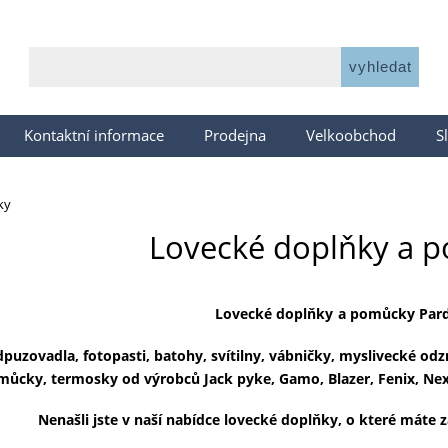
Kontaktní informace
Prodejna
Velkoobchod
S
ky
Lovecké doplňky a 
Lovecké doplňky
a pomůcky Par
dpuzovadla, fotopasti, batohy, svítilny, vábničky, myslivecké od
můcky, termosky od výrobců Jack pyke, Gamo, Blazer, Fenix, Nex
Nenašli jste v naší nabídce
lovecké doplňky
, o které máte 