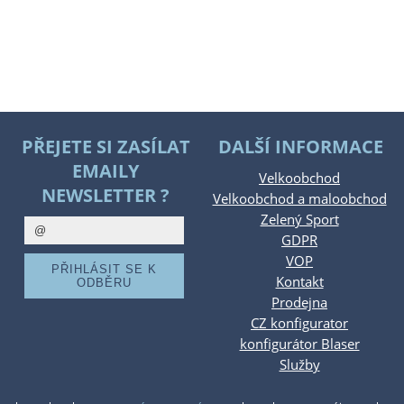
PŘEJETE SI ZASÍLAT
DALŠÍ INFORMACE
EMAILY
Velkoobchod
NEWSLETTER ?
Velkoobchod a maloobchod
Zelený Sport
GDPR
VOP
Kontakt
Prodejna
CZ konfigurator
konfigurátor Blaser
Služby