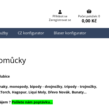
Přihlásit se
Počet položek: 0
0,00 Kč
Zaregistrovat se
lužby
CZ konfigurator
Blaser konfigurator
pomůcky
dubice
znaky, monopody, bipody - dvojnožky, tripody - trojnožky,
Torch, Hagopur, Liqui Moly, Dřevo Novák, Bunaty...
zájem ?
Pošlete nám poptávku...