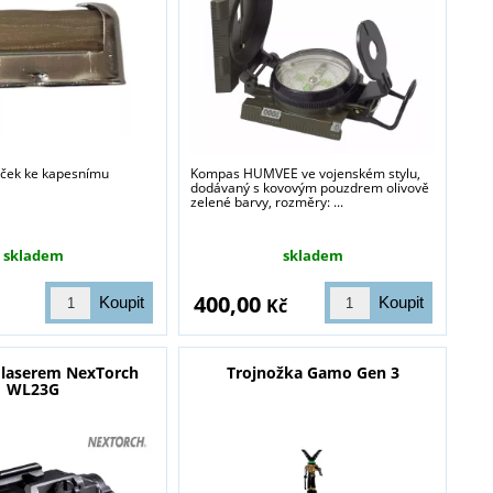
ček ke kapesnímu
Kompas HUMVEE ve vojenském stylu,
dodávaný s kovovým pouzdrem olivově
zelené barvy, rozměry: ...
skladem
skladem
400,00
Kč
s laserem NexTorch
Trojnožka Gamo Gen 3
WL23G