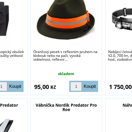
kopický obušek
Oranžový pásek s reflexním pruhem na
Nabíjecí čelo
bušky velikostí
klobouk nebo na paži, vysoká
V2.0, 700 lm, 
viditelnost, reflexní ...
hod., vodotěsno
skladem
95,00
1 750,0
Kč
 Predator
Vábnička Nordik Predator Pro
Náhr
Roe