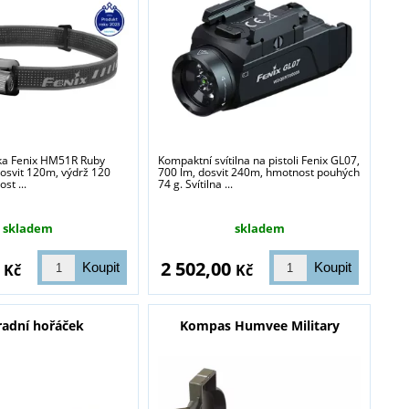
vka Fenix HM51R Ruby
Kompaktní svítilna na pistoli Fenix GL07,
dosvit 120m, výdrž 120
700 lm, dosvit 240m, hmotnost pouhých
st ...
74 g. Svítilna ...
skladem
skladem
0
2 502,00
Kč
Kč
adní hořáček
Kompas Humvee Military