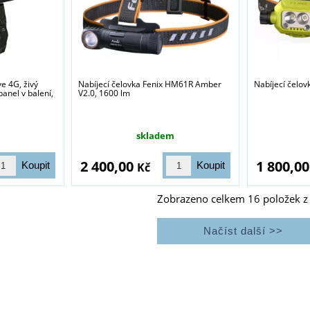
ve 4G, živý
Nabíjecí čelovka Fenix HM61R Amber
Nabíjecí čelo
panel v balení,
V2.0, 1600 lm
skladem
2 400,00
1 800,0
Kč
Zobrazeno celkem
16
položek 