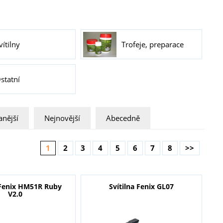
vítilny
Trofeje, preparace
statní
nější
Nejnovější
Abecedně
1
2
3
4
5
6
7
8
>>
Fenix HM51R Ruby
Svítilna Fenix GL07
V2.0