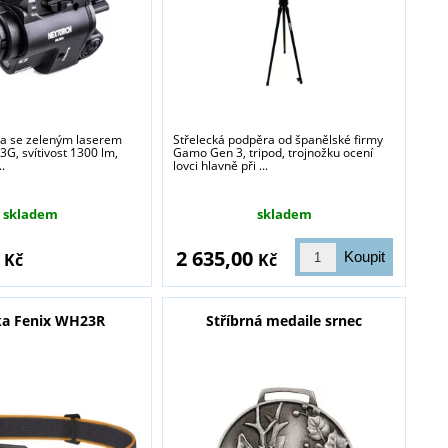
lna se zeleným laserem
Střelecká podpěra od španělské firmy
G, svítivost 1300 lm,
Gamo Gen 3, tripod, trojnožku ocení
..
lovci hlavně při ...
skladem
skladem
0
2 635,00
Kč
Kč
ka Fenix WH23R
Stříbrná medaile srnec