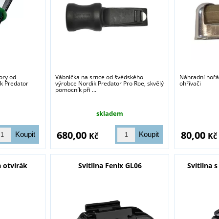
ory od
Vábnička na srnce od švédského
Náhradní hořá
k Predator
výrobce Nordik Predator Pro Roe, skvělý
ohřívači
pomocník při ...
skladem
680,00
80,00
Kč
Kč
a otvírák
Svítilna Fenix GL06
Svítilna 