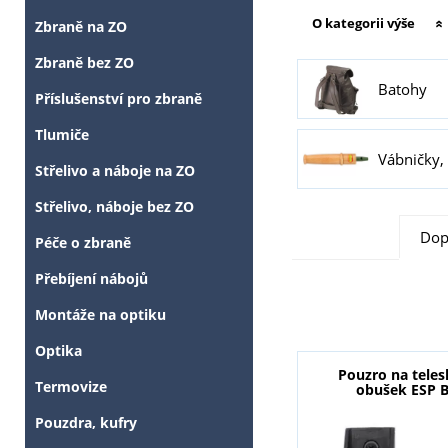
O kategorii výše
Zbraně na ZO
Zbraně bez ZO
Batohy
Příslušenství pro zbraně
Tlumiče
Vábničky,
Střelivo a náboje na ZO
Střelivo, náboje bez ZO
Dop
Péče o zbraně
Přebíjení nábojů
Montáže na optiku
Optika
Pouzro na tele
Termovize
obušek ESP 
Pouzdra, kufry