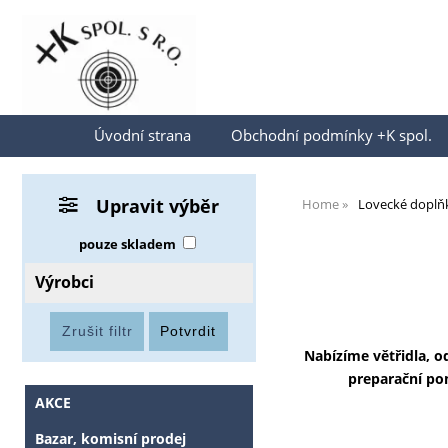
Přihlásit se
Úvodní strana
Obchodní podmínky +K spol.
Upravit výběr
Home
Lovecké doplň
pouze skladem
Výrobci
Nabízíme větřidla, o
preparační po
AKCE
Bazar, komisní prodej