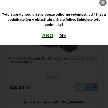
Tyto stránky jsou určeny pouze odborné veřejnosti od 18 let a
podnikatelům v oblasti zbraně a střelivo. Splňujete tyto
podmínky?
ANO
NE
Srnčí vábnička Hubertus Buttolo - míček. Jedná se o pryžový míček,
intenzitou stisku ...
skladem
830,00
Kč
Hubertus I. srnčí vábnička, višňovka