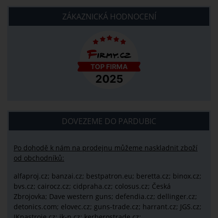
ZÁKAZNICKÁ HODNOCENÍ
DOVEZEME DO PARDUBIC
Po dohodě k nám na prodejnu můžeme naskladnit zboží
od obchodníků:
alfaproj.cz;
banzai.cz;
bestpatron.eu;
beretta.cz;
binox.cz;
bvs.cz;
cairocz.cz; cidpraha.cz; colosus.cz; Česká
Zbrojovka; Dave western guns; defendia.cz; dellinger.cz;
detonics.com; elovec.cz; guns-trade.cz; harrant.cz; JGS.cz;
JKnastroje.cz; jk-n.cz; kerberostrade.cz;