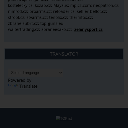
kostelecky.cz;
kozap.cz; Mayzus;
mpicz.com; neopatron.cz;
nimrod.cz; proarms.cz; reloader.cz; sellier-bellot.cz;
strobl.cz;
stvarms.cz; tenolix.cz; thermfox.cz;
zbrane.subrt.cz;
top-guns.eu;
waltertrading.cz; zbraneesako.cz;
zelenysport.cz
TRANSLATOR
Powered by
Translate