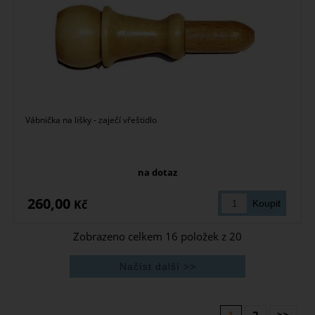
Vábnička na lišky - zaječí vřeštidlo
na dotaz
260,00
Kč
Zobrazeno celkem
16
položek z
20