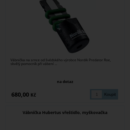
Vábnička na srnce od švédského výrobce Nordik Predator Roe,
skvělý pomocník při vábení ...
na dotaz
680,00
Kč
Vábnička Hubertus vřeštidlo, myškovačka