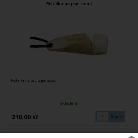
Píšťalka na psy - mini
Píšťalka na psy, z parůžku
skladem
210,00
Kč
Hubertus II. srnčí vábnička - míček