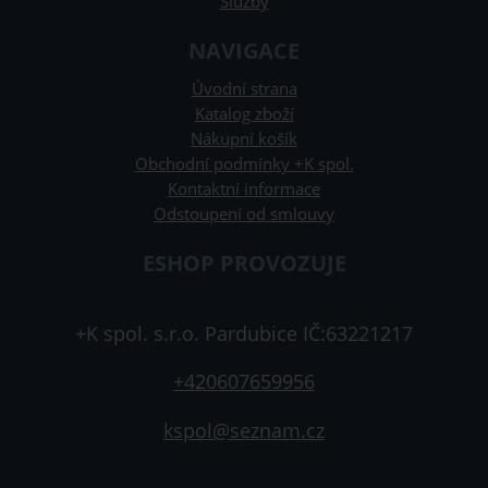
Služby
NAVIGACE
Úvodní strana
Katalog zboží
Nákupní košík
Obchodní podmínky +K spol.
Kontaktní informace
Odstoupení od smlouvy
ESHOP PROVOZUJE
+K spol. s.r.o. Pardubice IČ:63221217
+420607659956
kspol@seznam.cz