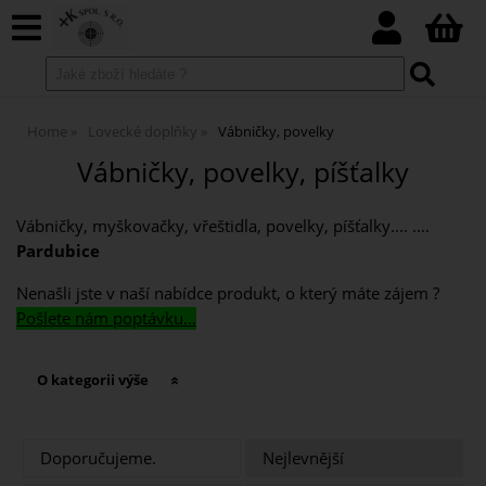
Home
Lovecké doplňky
Vábničky, povelky
Vábničky, povelky, píšťalky
Vábničky, myškovačky, vřeštidla, povelky, píšťalky.... ....
Pardubice
Nenašli jste v naší nabídce produkt, o který máte zájem ?
Pošlete nám poptávku...
O kategorii výše
Doporučujeme.
Nejlevnější