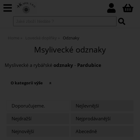
Home
Lovecké doplňky
Odznaky
Msylivecké odznaky
Myslivecké a rybářské
odznaky
-
Pardubice
O kategorii výše
Doporučujeme.
Nejlevnější
Nejdražší
Nejprodávanější
Nejnovější
Abecedně