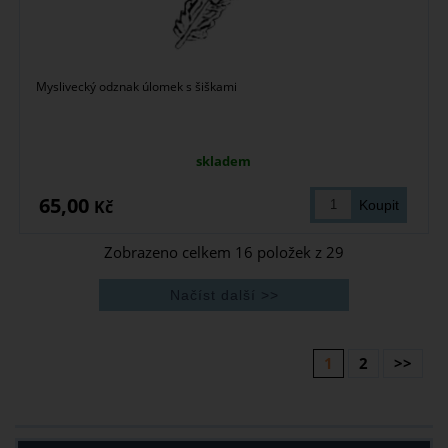
Myslivecký odznak úlomek s šiškami
skladem
65,00
Kč
Zobrazeno celkem
16
položek z
29
1
2
>>