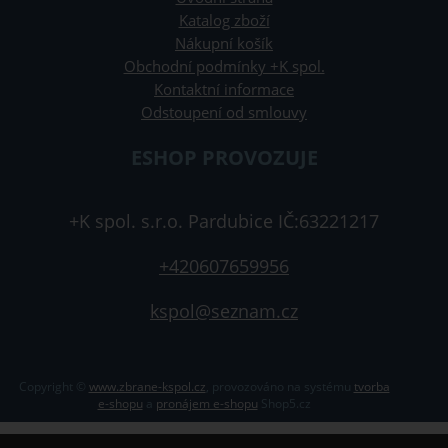
Katalog zboží
Nákupní košík
Obchodní podmínky +K spol.
Kontaktní informace
Odstoupení od smlouvy
ESHOP PROVOZUJE
+K spol. s.r.o. Pardubice IČ:63221217
+420607659956
kspol@seznam.cz
Copyright ©
www.zbrane-kspol.cz
,
provozováno na systému
tvorba
e-shopu
a
pronájem e-shopu
Shop5.cz