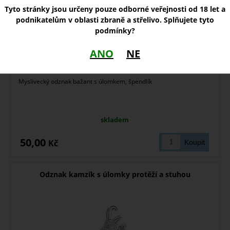
Tyto stránky jsou určeny pouze odborné veřejnosti od 18 let a
podnikatelům v oblasti zbraně a střelivo. Splňujete tyto
podmínky?
ANO
NE
Myslivecký odznak bažant s úlomkem, špendlík
skladem
50,00
Kč
Odznak kamzík s úlomky protěží a stuhou