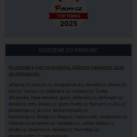
DOVEZEME DO PARDUBIC
Po dohodě k nám na prodejnu můžeme naskladnit zboží
od obchodníků:
alfaproj.cz;
banzai.cz;
bestpatron.eu;
beretta.cz;
binox.cz;
bvs.cz;
cairocz.cz; cidpraha.cz; colosus.cz; Česká
Zbrojovka; Dave western guns; defendia.cz; dellinger.cz;
detonics.com; elovec.cz; guns-trade.cz; harrant.cz; JGS.cz;
JKnastroje.cz; jk-n.cz; kerberostrade.cz;
kostelecky.cz;
kozap.cz; Mayzus;
mpicz.com; neopatron.cz;
nimrod.cz; proarms.cz; reloader.cz; sellier-bellot.cz;
strobl.cz;
stvarms.cz; tenolix.cz; thermfox.cz;
zbrane.subrt.cz;
top-guns.eu;