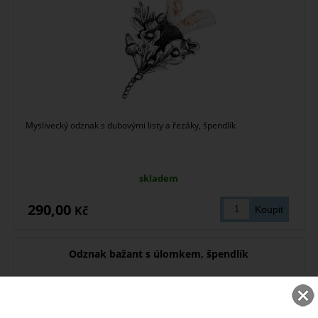
Myslivecký odznak s dubovými listy a řezáky, špendlík
skladem
290,00
Kč
Odznak bažant s úlomkem, špendlík