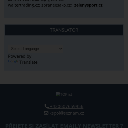
waltertrading.cz; zbraneesako.cz;
zelenysport.cz
TRANSLATOR
Powered by
Translate
+420607659956
kspol@seznam.cz
PŘEJETE SI ZASÍLAT EMAILY NEWSLETTER ?