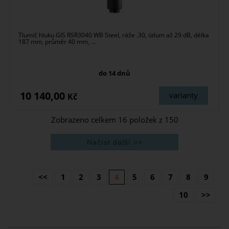
Tlumič hluku GIS RSR3040 WB Steel, ráže .30, útlum až 29 dB, délka
187 mm, průměr 40 mm, ...
do 14 dnů
10 140,00
varianty
Kč
Zobrazeno celkem
16
položek z
150
<<
1
2
3
4
5
6
7
8
9
10
>>