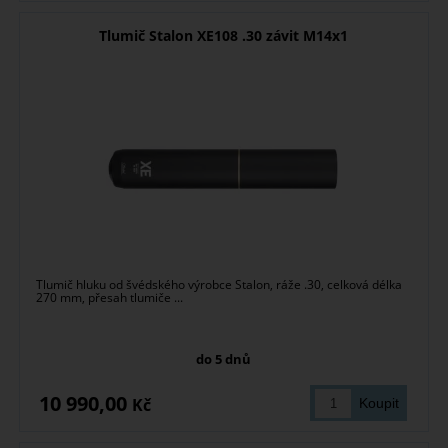
Tlumič Stalon XE108 .30 závit M14x1
Tlumič hluku od švédského výrobce Stalon, ráže .30, celková délka
270 mm, přesah tlumiče ...
do 5 dnů
10 990,00
Kč