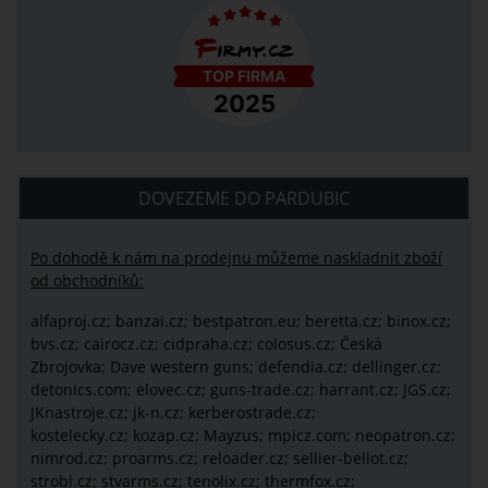
DOVEZEME DO PARDUBIC
Po dohodě k nám na prodejnu můžeme naskladnit zboží
od obchodníků:
alfaproj.cz;
banzai.cz;
bestpatron.eu;
beretta.cz;
binox.cz;
bvs.cz;
cairocz.cz; cidpraha.cz; colosus.cz; Česká
Zbrojovka; Dave western guns; defendia.cz; dellinger.cz;
detonics.com; elovec.cz; guns-trade.cz; harrant.cz; JGS.cz;
JKnastroje.cz; jk-n.cz; kerberostrade.cz;
kostelecky.cz;
kozap.cz; Mayzus;
mpicz.com; neopatron.cz;
nimrod.cz; proarms.cz; reloader.cz; sellier-bellot.cz;
strobl.cz;
stvarms.cz; tenolix.cz; thermfox.cz;