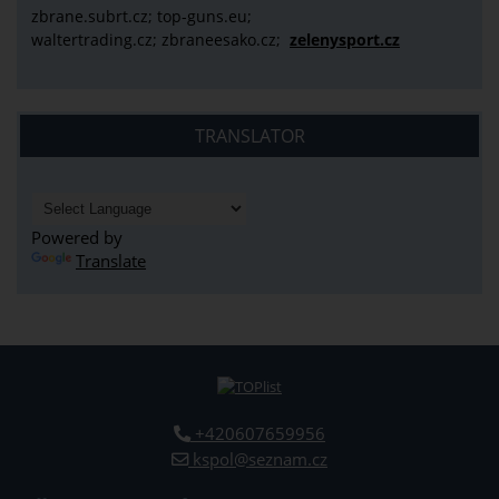
zbrane.subrt.cz;
top-guns.eu;
waltertrading.cz; zbraneesako.cz;
zelenysport.cz
TRANSLATOR
Powered by
Translate
+420607659956
kspol@seznam.cz