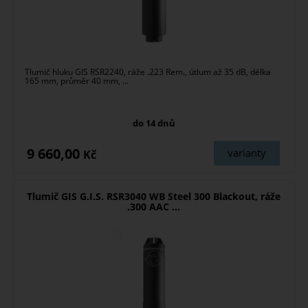
Tlumič hluku GIS RSR2240, ráže .223 Rem., útlum až 35 dB, délka
165 mm, průměr 40 mm, ...
do 14 dnů
9 660,00
varianty
Kč
Tlumič GIS G.I.S. RSR3040 WB Steel 300 Blackout, ráže
.300 AAC ...