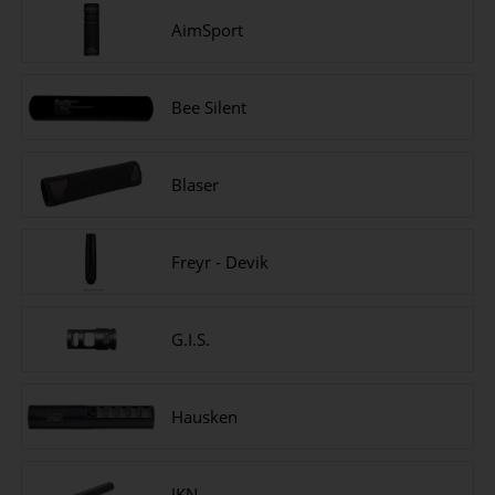
AimSport
Bee Silent
Blaser
Freyr - Devik
G.I.S.
Hausken
JKN