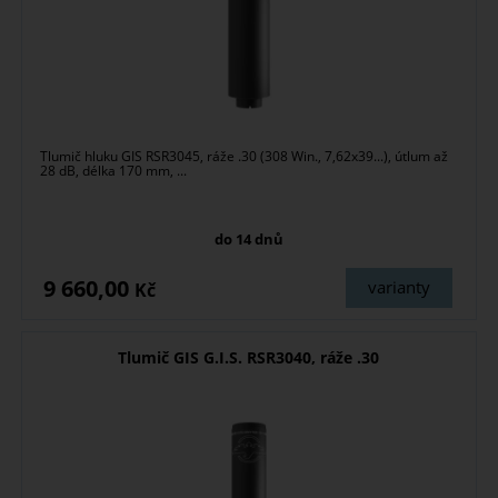
Tlumič hluku GIS RSR3045, ráže .30 (308 Win., 7,62x39...), útlum až
28 dB, délka 170 mm, ...
do 14 dnů
9 660,00
varianty
Kč
Tlumič GIS G.I.S. RSR3040, ráže .30