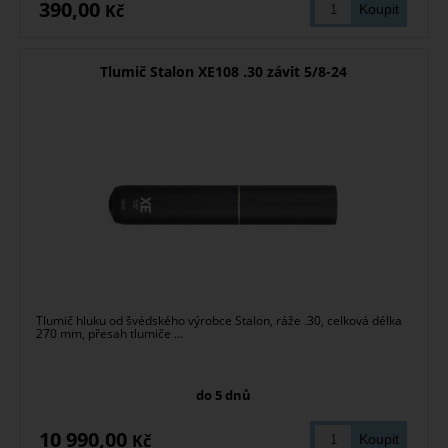
390,00
Kč
Tlumič Stalon XE108 .30 závit 5/8-24
Tlumič hluku od švédského výrobce Stalon, ráže .30, celková délka
270 mm, přesah tlumiče ...
do 5 dnů
10 990,00
Kč