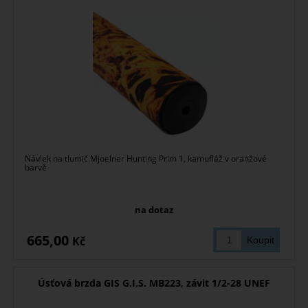
Návlek na tlumič Mjoelner Hunting Prim 1, kamufláž v oranžové
barvě
na dotaz
665,00
Kč
Úsťová brzda GIS G.I.S. MB223, závit 1/2-28 UNEF