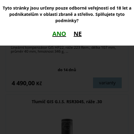
Tyto stránky jsou určeny pouze odborné veřejnosti od 18 let a
podnikatelům v oblasti zbraně a střelivo. Splňujete tyto
podmínky?
ANO
NE
Lineární kompenzátor GIS HP22, ráže 223 Rem., délka 107 mm,
průměr 40 mm, hmotnost 346 g, ...
do 14 dnů
4 490,00
varianty
Kč
Tlumič GIS G.I.S. RSR3045, ráže .30