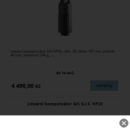
Lineární kompenzátor GIS HP30, ráže .30, délka 107 mm, průměr
40 mm, hmotnost 346 g, ...
do 14 dnů
4 490,00
varianty
Kč
Lineární kompenzátor GIS G.I.S. HP22