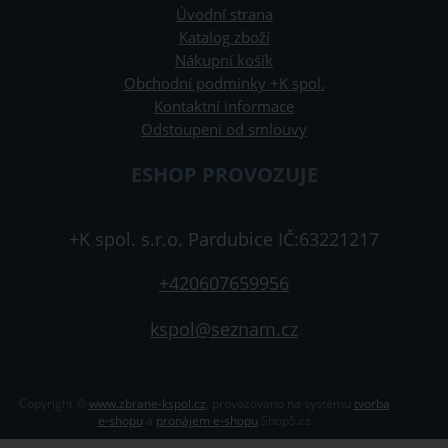
Úvodní strana
Katalog zboží
Nákupní košík
Obchodní podmínky +K spol.
Kontaktní informace
Odstoupení od smlouvy
ESHOP PROVOZUJE
+K spol. s.r.o. Pardubice IČ:63221217
+420607659956
kspol@seznam.cz
Copyright ©
www.zbrane-kspol.cz
,
provozováno na systému
tvorba
e-shopu
a
pronájem e-shopu
Shop5.cz