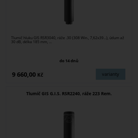
Tlumič hluku GIS RSR3040, ráže .30 (308 Win., 7,62x39...), útlum až
30 dB, délka 185 mm, ...
do 14 dnů
9 660,00
varianty
Kč
Tlumič GIS G.I.S. RSR2240, ráže 223 Rem.