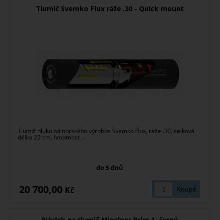
Tlumič Svemko Flux ráže .30 - Quick mount
Tlumič hluku od norského výrobce Svemko Flux, ráže .30, celková
délka 22 cm, hmotnost ...
do 5 dnů
20 700,00
Kč
Návlek na tlumič Mjoelner Prim 1, černý