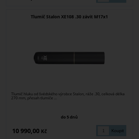
Tlumič Stalon XE108 .30 závit M17x1
Tlumič hluku od švédského výrobce Stalon, ráže .30, celková délka
270 mm, přesah tlumiče ...
do 5 dnů
10 990,00
Kč