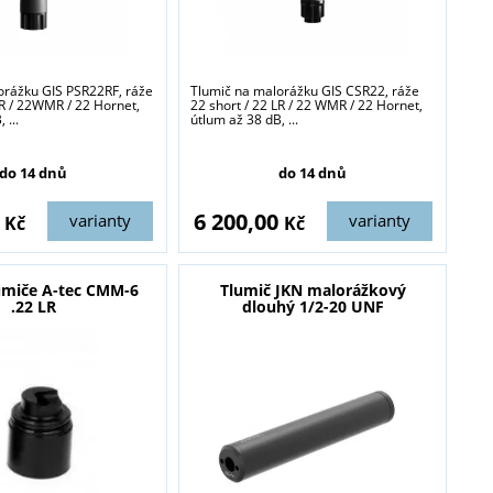
orážku GIS PSR22RF, ráže
Tlumič na malorážku GIS CSR22, ráže
LR / 22WMR / 22 Hornet,
22 short / 22 LR / 22 WMR / 22 Hornet,
 ...
útlum až 38 dB, ...
do 14 dnů
do 14 dnů
0
6 200,00
varianty
varianty
Kč
Kč
umiče A-tec CMM-6
Tlumič JKN malorážkový
.22 LR
dlouhý 1/2-20 UNF