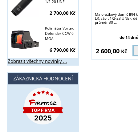
1/2-20 UNF
2 700,00 Kč
Malorážkový tlumič JKN k
LR, závit 1/2-28 UNEF, dé
průměr 30 ...
Kolimátor Vortex
Defender CCW 6
do 14 dn
MOA
2 600,00
6 790,00 Kč
Kč
Zobrazit všechny novinky ...
ZÁKAZNICKÁ HODNOCENÍ