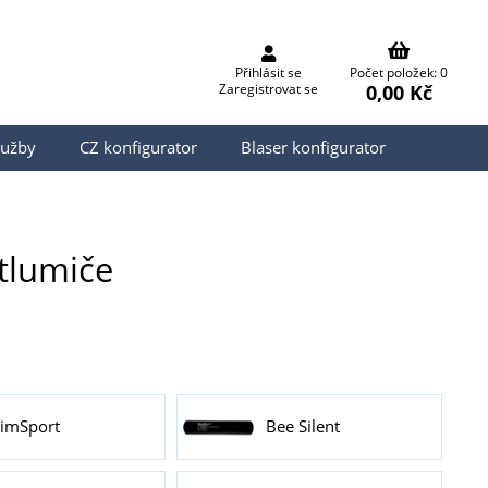
Přihlásit se
Počet položek: 0
0,00 Kč
Zaregistrovat se
lužby
CZ konfigurator
Blaser konfigurator
tlumiče
imSport
Bee Silent