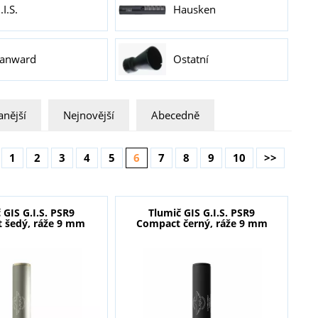
.I.S.
Hausken
anward
Ostatní
nější
Nejnovější
Abecedně
1
2
3
4
5
6
7
8
9
10
>>
 GIS G.I.S. PSR9
Tlumič GIS G.I.S. PSR9
 šedý, ráže 9 mm
Compact černý, ráže 9 mm