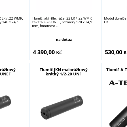
22 LR / .22 WMR,
Tlumič Jaki rifle, ráže .22 LR / .22 WMR,
Modul tlumiče
y 140 x 24,5
závit 1/2-28 UNEF, rozměry 170 x 24,5
LR
mm, hmotnost ...
na dotaz
sou určeny pouze odborné veřejnosti od 18 let a podnikatelům v o
střelivo. Splňujete tyto podmínky?
4 390,00
530,00
Kč
K
ANO
NE
orážkový
Tlumič JKN malorážkový
Tlumič A-T
8 UNEF
krátký 1/2-20 UNF