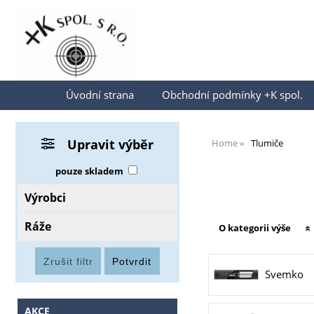
Přihlásit se
Úvodní strana
Obchodní podmínky +K spol.
Upravit výběr
Home
Tlumiče
pouze skladem
Výrobci
Ráže
O kategorii výše
Svemko
AKCE