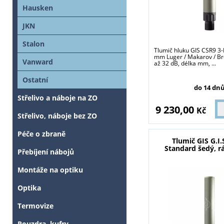
Hausken
JKN
Stalon
Tlumič hluku GIS CSR9 3-
mm Luger / Makarov / Br
Vanward
až 32 dB, délka mm, ...
Ostatní
do 14 dn
Střelivo a náboje na ZO
9 230,00
Kč
Střelivo, náboje bez ZO
Péče o zbraně
Tlumič GIS G.I.
Standard šedý, 
Přebíjení nábojů
Montáže na optiku
Optika
Termovize
Pouzdra, kufry