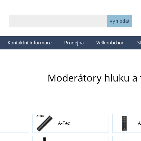
Kontaktní informace
Prodejna
Velkoobchod
S
Moderátory hluku a 
A-Tec
A