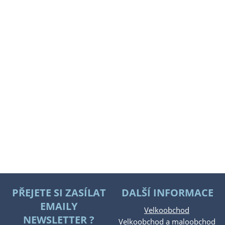
PŘEJETE SI ZASÍLAT
DALŠÍ INFORMACE
EMAILY
Velkoobchod
NEWSLETTER ?
Velkoobchod a maloobchod