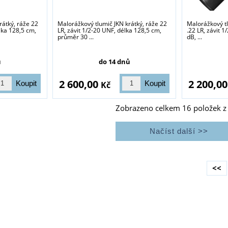
rátký, ráže 22
Malorážkový tlumič JKN krátký, ráže 22
Malorážkový t
lka 128,5 cm,
LR, závit 1/2-20 UNF, délka 128,5 cm,
.22 LR, závit 
průměr 30 ...
dB, ...
ů
do 14 dnů
2 600,00
2 200,0
Kč
Zobrazeno celkem
16
položek 
<<