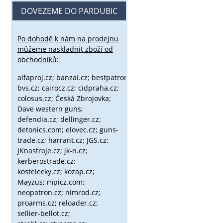
DOVEZEME DO PARDUBIC
Po dohodě k nám na prodejnu
můžeme naskladnit zboží od
obchodníků:
alfaproj.cz;
banzai.cz;
bestpatron.eu;
beretta.cz;
binox.cz;
bvs.cz;
cairocz.cz; cidpraha.cz;
colosus.cz; Česká Zbrojovka;
Dave western guns;
defendia.cz; dellinger.cz;
detonics.com; elovec.cz; guns-
trade.cz; harrant.cz; JGS.cz;
JKnastroje.cz; jk-n.cz;
kerberostrade.cz;
kostelecky.cz;
kozap.cz;
Mayzus;
mpicz.com;
neopatron.cz; nimrod.cz;
proarms.cz; reloader.cz;
sellier-bellot.cz;