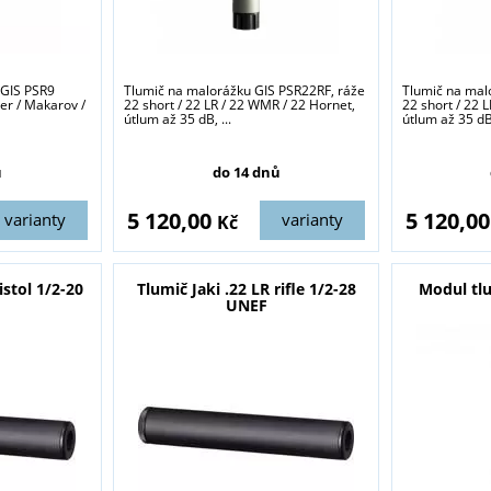
i GIS PSR9
Tlumič na malorážku GIS PSR22RF, ráže
Tlumič na mal
er / Makarov /
22 short / 22 LR / 22 WMR / 22 Hornet,
22 short / 22 
útlum až 35 dB, ...
útlum až 35 dB,
ů
do 14 dnů
5 120,00
5 120,0
varianty
varianty
Kč
istol 1/2-20
Tlumič Jaki .22 LR rifle 1/2-28
Modul tl
UNEF