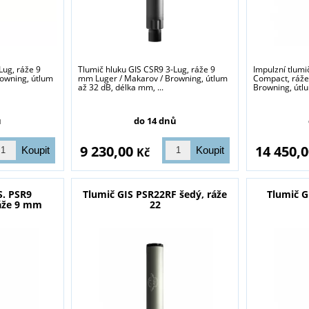
Lug, ráže 9
Tlumič hluku GIS CSR9 3-Lug, ráže 9
Impulzní tlumi
owning, útlum
mm Luger / Makarov / Browning, útlum
Compact, ráže
až 32 dB, délka mm, ...
Browning, útlu
ů
do 14 dnů
9 230,00
14 450,
Kč
S. PSR9
Tlumič GIS PSR22RF šedý, ráže
Tlumič G
ráže 9 mm
22