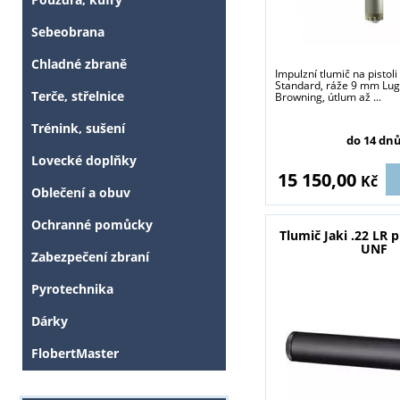
Sebeobrana
Chladné zbraně
Impulzní tlumič na pistol
Standard, ráže 9 mm Lug
Terče, střelnice
Browning, útlum až ...
Trénink, sušení
do 14 dn
Lovecké doplňky
15 150,00
Kč
Oblečení a obuv
Ochranné pomůcky
Tlumič Jaki .22 LR p
UNF
Zabezpečení zbraní
Pyrotechnika
Dárky
FlobertMaster