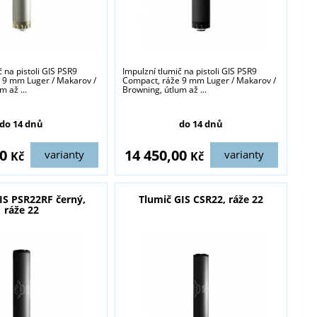
č na pistoli GIS PSR9
Impulzní tlumič na pistoli GIS PSR9
 9 mm Luger / Makarov /
Compact, ráže 9 mm Luger / Makarov /
m až ...
Browning, útlum až ...
do 14 dnů
do 14 dnů
00
14 450,00
varianty
varianty
Kč
Kč
IS PSR22RF černý,
Tlumič GIS CSR22, ráže 22
ráže 22