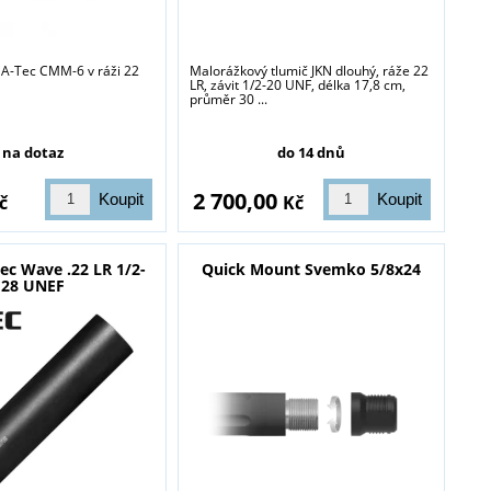
 A-Tec CMM-6 v ráži 22
Malorážkový tlumič JKN dlouhý, ráže 22
LR, závit 1/2-20 UNF, délka 17,8 cm,
průměr 30 ...
na dotaz
do 14 dnů
blasti zbraně a
2 700,00
č
Kč
ec Wave .22 LR 1/2-
Quick Mount Svemko 5/8x24
28 UNEF