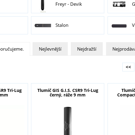
Freyr - Devik
G
Stalon
V
oručujeme.
Nejlevnější
Nejdražší
Nejprodáva
<<
SR9 Tri-Lug
Tlumič GIS G.I.S. CSR9 Tri-Lug
Tlumič
9 mm
černý, ráže 9 mm
Compact