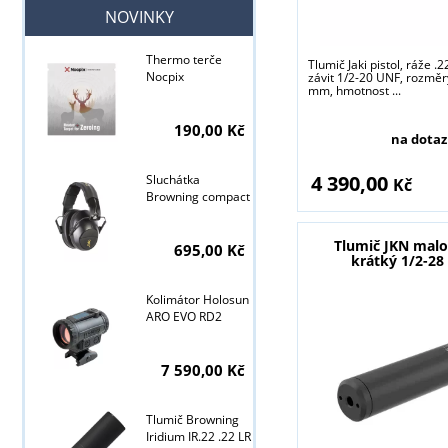
NOVINKY
Thermo terče
Tlumič Jaki pistol, ráže .
Nocpix
závit 1/2-20 UNF, rozměr
mm, hmotnost ...
190,00 Kč
na dotaz
Tyto stránky j
4 390,00
Sluchátka
Kč
Browning compact
Tlumič JKN mal
695,00 Kč
krátký 1/2-2
Kolimátor Holosun
ARO EVO RD2
7 590,00 Kč
Tlumič Browning
Iridium IR.22 .22 LR