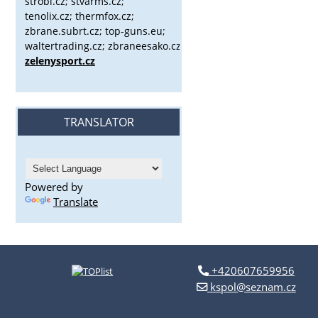
strobl.cz;
stvarms.cz;
tenolix.cz; thermfox.cz;
zbrane.subrt.cz;
top-guns.eu;
waltertrading.cz; zbraneesako.cz;
zelenysport.cz
TRANSLATOR
Powered by
Translate
+420607659956
kspol@seznam.cz