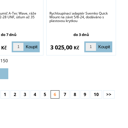
lumič A-Tec Wave, ráže
Rychloupínací adaptér Svemko Quick
1/2-28 UNF, útlum až 35
Mount na závit 5/8-24, dodáváno s
plastovou krytkou
do 7 dnů
do 3 dnů
0
3 025,00
Kč
Kč
z
150
1
2
3
4
5
6
7
8
9
10
>>