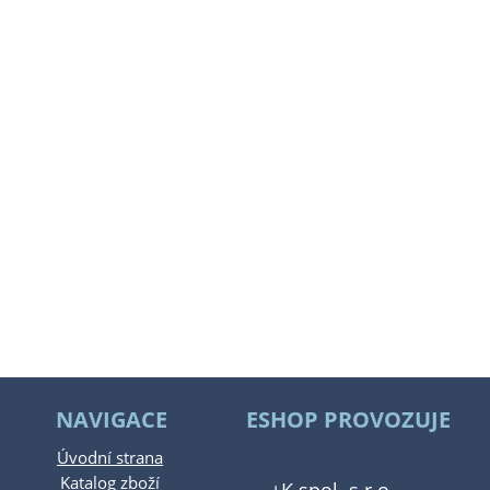
NAVIGACE
ESHOP PROVOZUJE
Úvodní strana
Katalog zboží
+K spol. s.r.o.