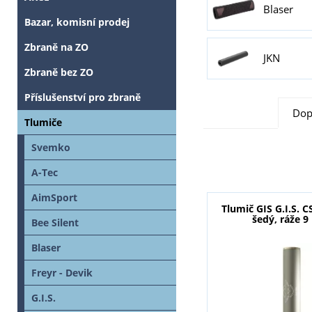
Blaser
Bazar, komisní prodej
Zbraně na ZO
JKN
Zbraně bez ZO
Příslušenství pro zbraně
Dop
Tlumiče
Svemko
A-Tec
AimSport
Tlumič GIS G.I.S. C
šedý, ráže 
Bee Silent
Blaser
Freyr - Devik
G.I.S.