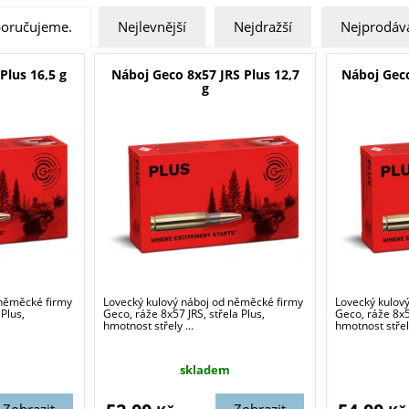
oručujeme.
Nejlevnější
Nejdražší
Nejprodáva
Plus 16,5 g
Náboj Geco 8x57 JRS Plus 12,7
Náboj Geco
g
 něměcké firmy
Lovecký kulový náboj od něměcké firmy
Lovecký kulov
Plus,
Geco, ráže 8x57 JRS, střela Plus,
Geco, ráže 8x57
hmotnost střely ...
hmotnost střely
skladem