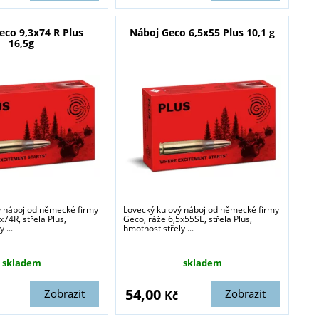
eco 9,3x74 R Plus
Náboj Geco 6,5x55 Plus 10,1 g
16,5g
ý náboj od německé firmy
Lovecký kulový náboj od německé firmy
x74R, střela Plus,
Geco, ráže 6,5x55SE, střela Plus,
 ...
hmotnost střely ...
skladem
skladem
54,00
Zobrazit
Zobrazit
Kč