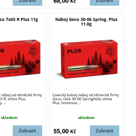
68,00
Zobrazit
Zobrazit
Kč
co 7x65 R Plus 11g
Náboj Geco 30-06 Spring. Plus
11,0g
ý náboj od něměcké firmy
Lovecký kulový náboj od německé firmy
 R, střela Plus,
Geco, ráže 30-06 Springfield, střela
 ...
Plus, hmotnost ...
skladem
skladem
55,00
Zobrazit
Zobrazit
Kč