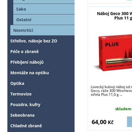
Sako
Náboj Geco 300 
Plus 11 
Ostatní
Nesmrtící
Střelivo, náboje bez ZO
Péče o zbraně
Přebíjení nábojů
Montáže na optiku
Optika
Lovecký kulový náboj od
Geco, ráže 300 Winches
Termovize
střela Plus 11,0 g ...
Pouzdra, kufry
skladem
Sebeobrana
64,00
Kč
Chladné zbraně