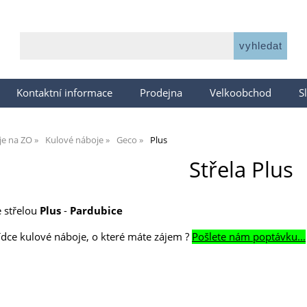
Kontaktní informace
Prodejna
Velkoobchod
S
je na ZO
Kulové náboje
Geco
Plus
Střela Plus
 střelou
Plus
-
Pardubice
bídce kulové náboje, o které máte zájem ?
Pošlete nám poptávku...