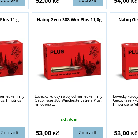
52,00
54,00
Zobrazit
Zobrazit
Kč
Kč
Plus 11 g
Náboj Geco 308 Win Plus 11,0g
Náboj Ge
 něměcké firmy
Lovecký kulový náboj od něměcké firmy
Lovecký kulov
lus, hmotnost
Geco, ráže 308 Winchester, střela Plus,
Geco, ráže 7x65
hmotnost ...
hmotnost střely
skladem
53,00
53,00
Zobrazit
Zobrazit
Kč
Kč