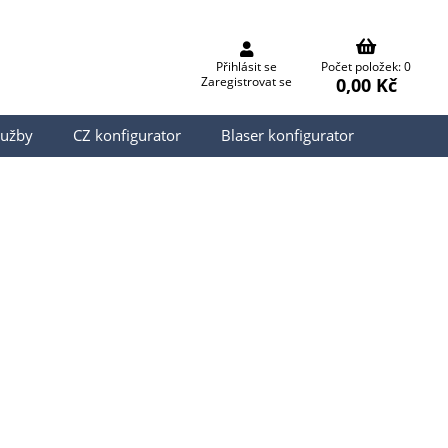
Přihlásit se
Počet položek: 0
0,00 Kč
Zaregistrovat se
lužby
CZ konfigurator
Blaser konfigurator