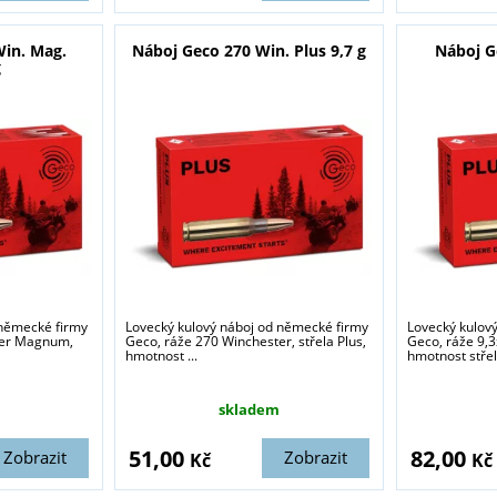
Win. Mag.
Náboj Geco 270 Win. Plus 9,7 g
Náboj G
g
 německé firmy
Lovecký kulový náboj od německé firmy
Lovecký kulov
ter Magnum,
Geco, ráže 270 Winchester, střela Plus,
Geco, ráže 9,3
hmotnost ...
hmotnost střely
skladem
51,00
82,00
Zobrazit
Zobrazit
Kč
Kč