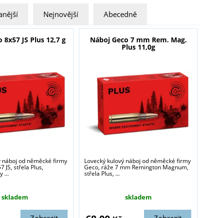
nější
Nejnovější
Abecedně
 8x57 JS Plus 12,7 g
Náboj Geco 7 mm Rem. Mag.
Plus 11,0g
ý náboj od něměcké firmy
Lovecký kulový náboj od něměcké firmy
 JS, střela Plus,
Geco, ráže 7 mm Remington Magnum,
 ...
střela Plus, ...
skladem
skladem