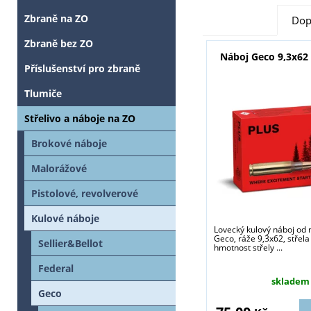
Zbraně na ZO
Dop
Zbraně bez ZO
Náboj Geco 9,3x62 
Příslušenství pro zbraně
Tlumiče
Střelivo a náboje na ZO
Brokové náboje
Malorážové
Pistolové, revolverové
Kulové náboje
Lovecký kulový náboj od
Geco, ráže 9,3x62, střela 
Sellier&Bellot
hmotnost střely ...
Federal
skladem
Geco