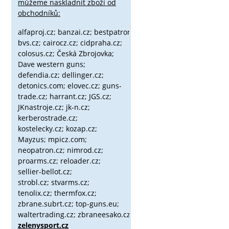
můžeme naskladnit zboží od
obchodníků:
alfaproj.cz;
banzai.cz;
bestpatron.eu;
beretta.cz;
binox.cz;
bvs.cz;
cairocz.cz; cidpraha.cz;
colosus.cz; Česká Zbrojovka;
Dave western guns;
defendia.cz; dellinger.cz;
detonics.com; elovec.cz; guns-
trade.cz; harrant.cz; JGS.cz;
JKnastroje.cz; jk-n.cz;
kerberostrade.cz;
kostelecky.cz;
kozap.cz;
Mayzus;
mpicz.com;
neopatron.cz; nimrod.cz;
proarms.cz; reloader.cz;
sellier-bellot.cz;
strobl.cz;
stvarms.cz;
tenolix.cz; thermfox.cz;
zbrane.subrt.cz;
top-guns.eu;
waltertrading.cz; zbraneesako.cz;
zelenysport.cz