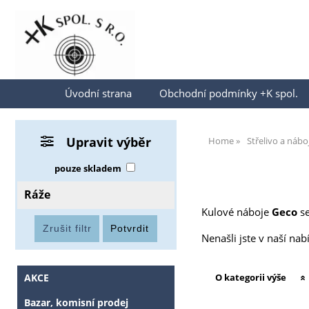
Přihlásit se
Úvodní strana
Obchodní podmínky +K spol.
Upravit výběr
Home
Střelivo a nábo
pouze skladem
Ráže
Kulové náboje
Geco
se
Nenašli jste v naší na
AKCE
O kategorii výše
Bazar, komisní prodej