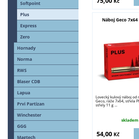
75,00
Kč
Softpoint
Plus
Náboj Geco 7x64 
Express
Zero
Hornady
Norma
RWS
Blaser CDB
Lapua
Lovecký kulový náboj od
Geco, ráže 7x64, střela P
Prvi Partizan
střely 11 g ...
Winchester
skladem
GGG
54,00
Kč
Magtech