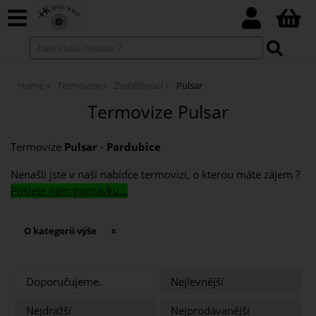
Home
Termovize
Zaměřovací
Pulsar
Termovize Pulsar
Termovize
Pulsar
-
Pardubice
Nenašli jste v naší nabídce termovizi, o kterou máte zájem ?
Pošlete nám poptávku...
O kategorii výše
Doporučujeme.
Nejlevnější
Nejdražší
Nejprodávanější