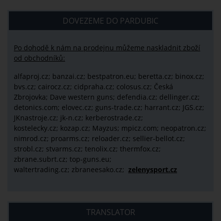
DOVEZEME DO PARDUBIC
Po dohodě k nám na prodejnu můžeme naskladnit zboží
od obchodníků:
alfaproj.cz;
banzai.cz;
bestpatron.eu;
beretta.cz;
binox.cz;
bvs.cz;
cairocz.cz; cidpraha.cz; colosus.cz; Česká
Zbrojovka; Dave western guns; defendia.cz; dellinger.cz;
detonics.com; elovec.cz; guns-trade.cz; harrant.cz; JGS.cz;
JKnastroje.cz; jk-n.cz; kerberostrade.cz;
kostelecky.cz;
kozap.cz; Mayzus;
mpicz.com; neopatron.cz;
nimrod.cz; proarms.cz; reloader.cz; sellier-bellot.cz;
strobl.cz;
stvarms.cz; tenolix.cz; thermfox.cz;
zbrane.subrt.cz;
top-guns.eu;
waltertrading.cz; zbraneesako.cz;
zelenysport.cz
TRANSLATOR