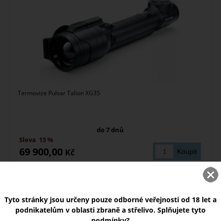
Termovize Pulsar Talion XG35
do 7 dnů
Sleva
13 %
69 900,00
Kč
Pulsar Thermion 2 LRF XP50 PRO
Tyto stránky jsou určeny pouze odborné veřejnosti od 18 let a
podnikatelům v oblasti zbraně a střelivo. Splňujete tyto
podmínky?