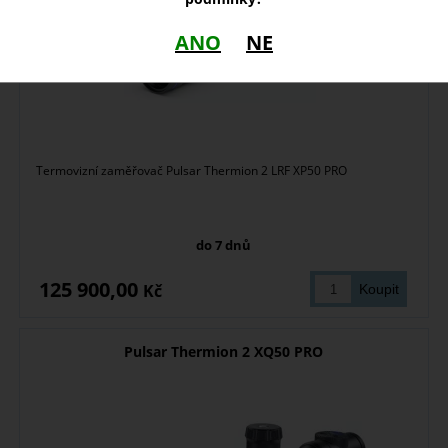
ANO
NE
Termovizní zaměřovač Pulsar Thermion 2 LRF XP50 PRO
do 7 dnů
125 900,00
Kč
Pulsar Thermion 2 XQ50 PRO