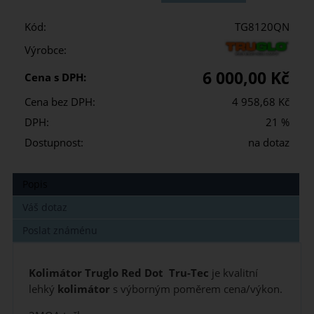
Kód:
TG8120QN
Výrobce:
6 000,00 Kč
Cena s DPH:
Cena bez DPH:
4 958,68 Kč
DPH:
21 %
Dostupnost:
na dotaz
Popis
Váš dotaz
Poslat známénu
K
olimátor Truglo Red Dot Tru-Tec
je kvalitní
lehký
kolimátor
s výborným poměrem cena/výkon.