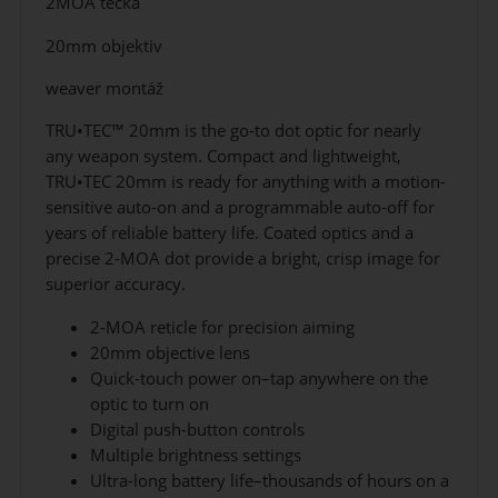
2MOA tečka
20mm objektiv
weaver montáž
TRU•TEC™ 20mm is the go-to dot optic for nearly
any weapon system. Compact and lightweight,
TRU•TEC 20mm is ready for anything with a motion-
sensitive auto-on and a programmable auto-off for
years of reliable battery life. Coated optics and a
precise 2-MOA dot provide a bright, crisp image for
superior accuracy.
2-MOA reticle for precision aiming
20mm objective lens
Quick-touch power on–tap anywhere on the
optic to turn on
Digital push-button controls
Multiple brightness settings
Ultra-long battery life–thousands of hours on a