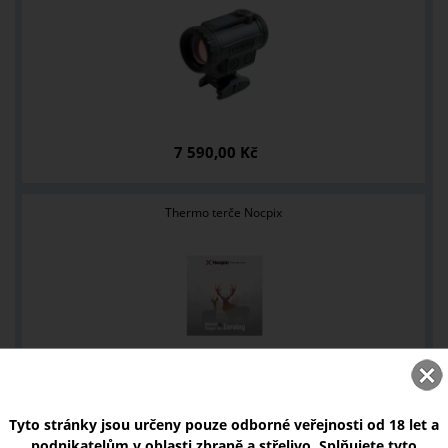
7 590,00 Kč
Thermo terče Nocpix
190,00 Kč
Tyto stránky jsou určeny pouze odborné veřejnosti od 18 let a
podnikatelům v oblasti zbraně a střelivo. Splňujete tyto