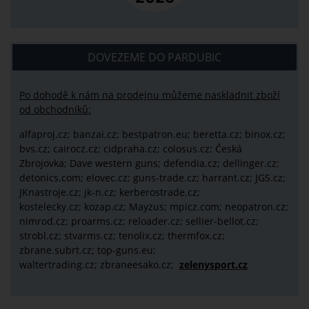
DOVEZEME DO PARDUBIC
Po dohodě k nám na prodejnu můžeme naskladnit zboží
od obchodníků:
alfaproj.cz;
banzai.cz;
bestpatron.eu;
beretta.cz;
binox.cz;
bvs.cz;
cairocz.cz; cidpraha.cz; colosus.cz; Česká
Zbrojovka; Dave western guns; defendia.cz; dellinger.cz;
detonics.com; elovec.cz; guns-trade.cz; harrant.cz; JGS.cz;
JKnastroje.cz; jk-n.cz; kerberostrade.cz;
kostelecky.cz;
kozap.cz; Mayzus;
mpicz.com; neopatron.cz;
nimrod.cz; proarms.cz; reloader.cz; sellier-bellot.cz;
strobl.cz;
stvarms.cz; tenolix.cz; thermfox.cz;
zbrane.subrt.cz;
top-guns.eu;
waltertrading.cz; zbraneesako.cz;
zelenysport.cz