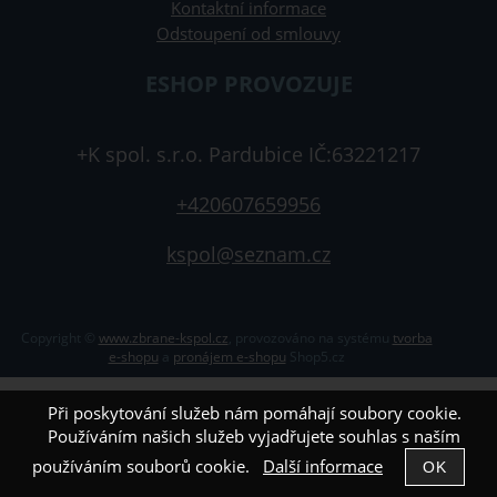
Kontaktní informace
Odstoupení od smlouvy
ESHOP PROVOZUJE
+K spol. s.r.o. Pardubice IČ:63221217
+420607659956
kspol@seznam.cz
Copyright ©
www.zbrane-kspol.cz
,
provozováno na systému
tvorba
e-shopu
a
pronájem e-shopu
Shop5.cz
Při poskytování služeb nám pomáhají soubory cookie.
Používáním našich služeb vyjadřujete souhlas s naším
používáním souborů cookie.
Další informace