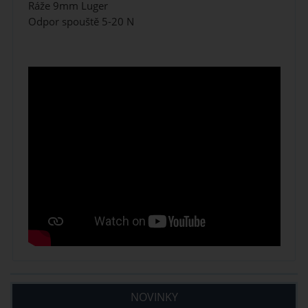
Ráže
9mm Luger
Odpor spouště
5-20 N
NOVINKY