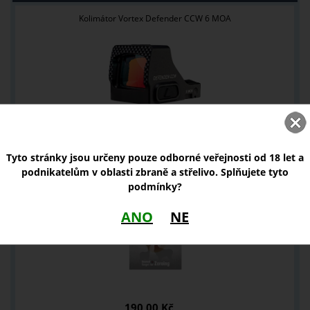
Kolimátor Vortex Defender CCW 6 MOA
6 790,00 Kč
Tyto stránky jsou určeny pouze odborné veřejnosti od 18 let a
podnikatelům v oblasti zbraně a střelivo. Splňujete tyto
Thermo terče Nocpix
podmínky?
ANO
NE
190,00 Kč