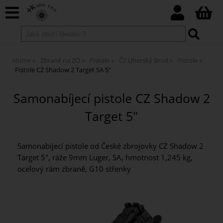
Home
Zbraně na ZO
Pistole
ČZ Uherský Brod
Pistole
Pistole CZ Shadow 2 Target SA 5"
Samonabíjecí pistole CZ Shadow 2
Target 5"
Samonabíjecí pistole od České zbrojovky CZ Shadow 2
Target 5", ráže 9mm Luger, SA, hmotnost 1,245 kg,
ocelový rám zbraně, G10 střenky