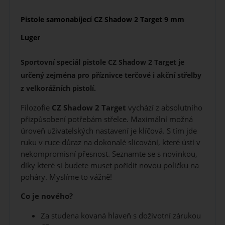
Pistole samonabíjecí CZ Shadow 2 Target 9 mm
Luger
Sportovní speciál pistole CZ Shadow 2 Target je
určený zejména pro příznivce terčové i akční střelby
z velkorážních pistolí.
Filozofie
CZ Shadow 2 Target
vychází z absolutního
přizpůsobení potřebám střelce. Maximální možná
úroveň uživatelských nastavení je klíčová. S tím jde
ruku v ruce důraz na dokonalé slícování, které ústí v
nekompromisní přesnost. Seznamte se s novinkou,
díky které si budete muset pořídit novou poličku na
poháry. Myslíme to vážně!
Co je nového?
Za studena kovaná hlaveň s doživotní zárukou