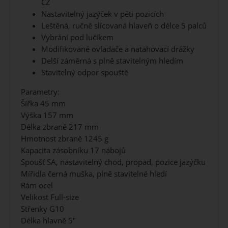
CZ
Nastavitelný jazýček v pěti pozicích
Leštěná, ručně slícovaná hlaveň o délce 5 palců
Vybrání pod lučíkem
Modifikované ovladače a natahovací drážky
Delší záměrná s plně stavitelným hledím
Stavitelný odpor spouště
Parametry:
Šířka
45 mm
Výška
157 mm
Délka zbraně
217 mm
Hmotnost zbraně
1245 g
Kapacita zásobníku
17 nábojů
Spoušť
SA, nastavitelný chod, propad, pozice jazýčku
Mířidla černá muška, plně stavitelné hledí
Rám
ocel
Velikost
Full-size
Střenky
G10
Délka hlavně
5"