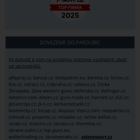
DOVEZEME DO PARDUBIC
Po dohodě k nám na prodejnu můžeme naskladnit zboží
od obchodníků:
alfaproj.cz;
banzai.cz;
bestpatron.eu;
beretta.cz;
binox.cz;
bvs.cz;
cairocz.cz; cidpraha.cz; colosus.cz; Česká
Zbrojovka; Dave western guns; defendia.cz; dellinger.cz;
detonics.com; elovec.cz; guns-trade.cz; harrant.cz; JGS.cz;
JKnastroje.cz; jk-n.cz; kerberostrade.cz;
kostelecky.cz;
kozap.cz; Mayzus;
mpicz.com; neopatron.cz;
nimrod.cz; proarms.cz; reloader.cz; sellier-bellot.cz;
strobl.cz;
stvarms.cz; tenolix.cz; thermfox.cz;
zbrane.subrt.cz;
top-guns.eu;
waltertrading.cz; zbraneesako.cz;
zelenysport.cz