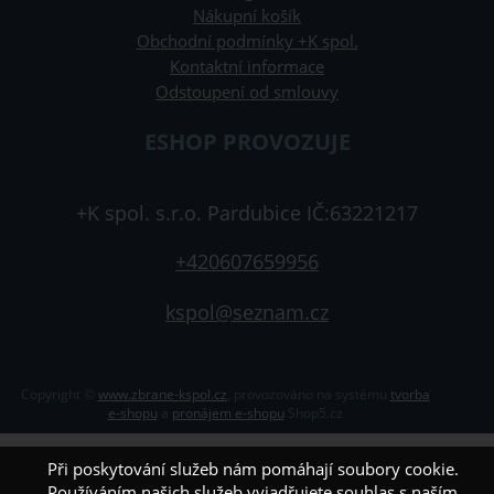
Nákupní košík
Obchodní podmínky +K spol.
Kontaktní informace
Odstoupení od smlouvy
ESHOP PROVOZUJE
+K spol. s.r.o. Pardubice IČ:63221217
+420607659956
kspol@seznam.cz
Copyright ©
www.zbrane-kspol.cz
,
provozováno na systému
tvorba
e-shopu
a
pronájem e-shopu
Shop5.cz
Při poskytování služeb nám pomáhají soubory cookie.
Používáním našich služeb vyjadřujete souhlas s naším