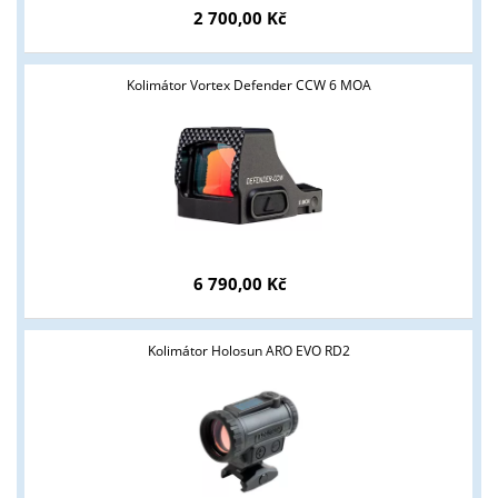
2 700,00 Kč
Kolimátor Vortex Defender CCW 6 MOA
Tyto stránky jsou určeny pouze odborné veřejnosti od 18 let a
6 790,00 Kč
podnikatelům v oblasti zbraně a střelivo. Splňujete tyto
podmínky?
Kolimátor Holosun ARO EVO RD2
ANO
NE