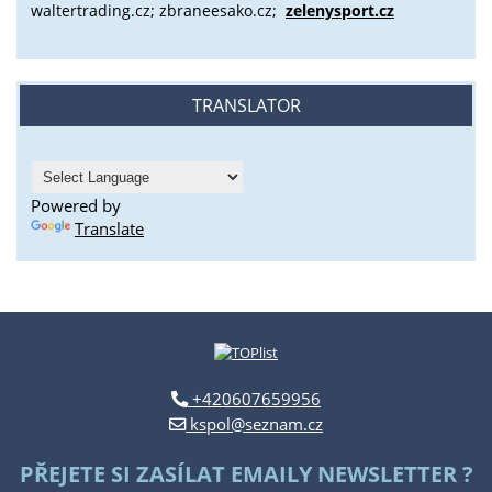
waltertrading.cz; zbraneesako.cz;
zelenysport.cz
TRANSLATOR
Powered by
Translate
+420607659956
kspol@seznam.cz
PŘEJETE SI ZASÍLAT EMAILY NEWSLETTER ?