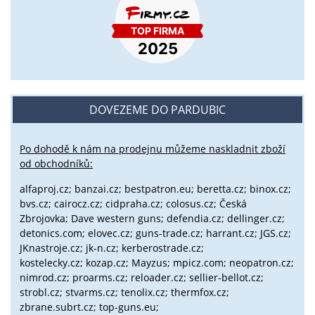
DOVEZEME DO PARDUBIC
Po dohodě k nám na prodejnu můžeme naskladnit zboží
od obchodníků:
alfaproj.cz;
banzai.cz;
bestpatron.eu;
beretta.cz;
binox.cz;
bvs.cz;
cairocz.cz; cidpraha.cz; colosus.cz; Česká
Zbrojovka; Dave western guns; defendia.cz; dellinger.cz;
detonics.com; elovec.cz; guns-trade.cz; harrant.cz; JGS.cz;
JKnastroje.cz; jk-n.cz; kerberostrade.cz;
kostelecky.cz;
kozap.cz; Mayzus;
mpicz.com; neopatron.cz;
nimrod.cz; proarms.cz; reloader.cz; sellier-bellot.cz;
strobl.cz;
stvarms.cz; tenolix.cz; thermfox.cz;
zbrane.subrt.cz;
top-guns.eu;