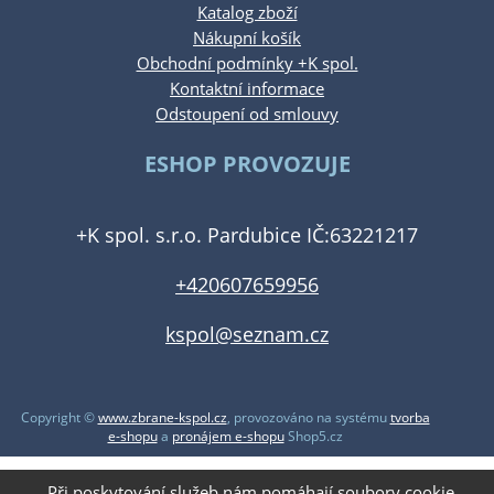
Katalog zboží
Nákupní košík
Obchodní podmínky +K spol.
Kontaktní informace
Odstoupení od smlouvy
ESHOP PROVOZUJE
+K spol. s.r.o. Pardubice IČ:63221217
+420607659956
kspol@seznam.cz
Copyright ©
www.zbrane-kspol.cz
,
provozováno na systému
tvorba
e-shopu
a
pronájem e-shopu
Shop5.cz
Při poskytování služeb nám pomáhají soubory cookie.