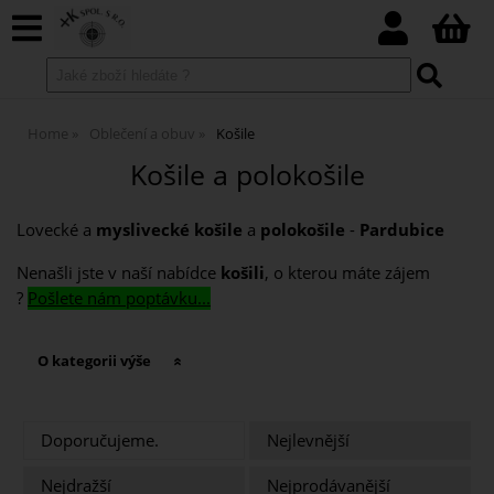
Home
Oblečení a obuv
Košile
Košile a polokošile
Lovecké a
myslivecké košile
a
polokošile
-
Pardubice
Nenašli jste v naší nabídce
košili
, o kterou máte zájem
?
Pošlete nám poptávku...
O kategorii výše
Doporučujeme.
Nejlevnější
Nejdražší
Nejprodávanější