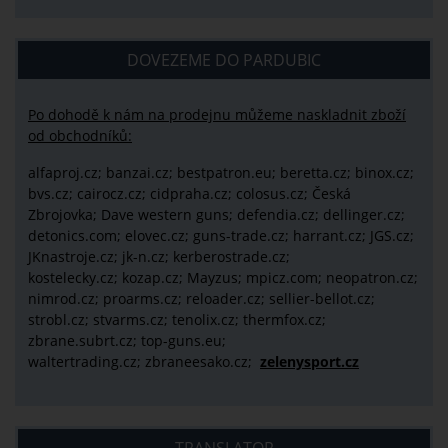
DOVEZEME DO PARDUBIC
Po dohodě k nám na prodejnu můžeme naskladnit zboží
od obchodníků:
alfaproj.cz;
banzai.cz;
bestpatron.eu;
beretta.cz;
binox.cz;
bvs.cz;
cairocz.cz; cidpraha.cz; colosus.cz; Česká
Zbrojovka; Dave western guns; defendia.cz; dellinger.cz;
detonics.com; elovec.cz; guns-trade.cz; harrant.cz; JGS.cz;
JKnastroje.cz; jk-n.cz; kerberostrade.cz;
kostelecky.cz;
kozap.cz; Mayzus;
mpicz.com; neopatron.cz;
nimrod.cz; proarms.cz; reloader.cz; sellier-bellot.cz;
strobl.cz;
stvarms.cz; tenolix.cz; thermfox.cz;
zbrane.subrt.cz;
top-guns.eu;
waltertrading.cz; zbraneesako.cz;
zelenysport.cz