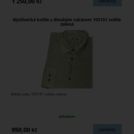
1 250,00
varianty
Kč
Myslivecká košile s dlouhým rukávem 102101 světle
zelená
Košile Luko, 102101 světle zelená
skladem
950,00
varianty
Kč