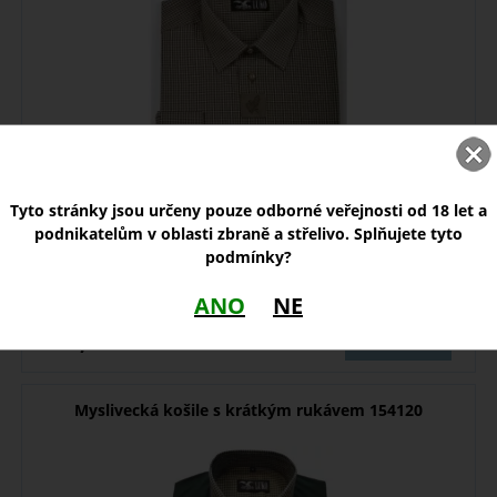
Tyto stránky jsou určeny pouze odborné veřejnosti od 18 let a
Košile Luko, 092131
podnikatelům v oblasti zbraně a střelivo. Splňujete tyto
podmínky?
skladem
ANO
NE
840,00
varianty
Kč
Myslivecká košile s krátkým rukávem 154120