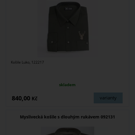
Košile Luko, 122217
skladem
840,00
varianty
Kč
Myslivecká košile s dlouhým rukávem 092131