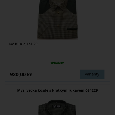
Košile Luko, 154120
skladem
920,00
varianty
Kč
Myslivecká košile s krátkým rukávem 054229