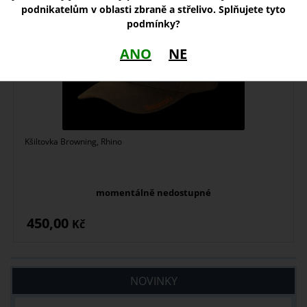
podnikatelům v oblasti zbraně a střelivo. Splňujete tyto
podmínky?
ANO
NE
Kšiltovka Browning, Rhino
momentálně nedostupné
450,00
Kč
NOVINKY