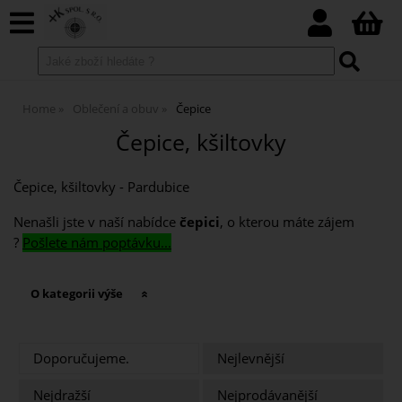
Home
Oblečení a obuv
Čepice
Čepice, kšiltovky
Čepice, kšiltovky - Pardubice
Nenašli jste v naší nabídce
čepici
, o kterou máte zájem
?
Pošlete nám poptávku...
O kategorii výše
Doporučujeme.
Nejlevnější
Nejdražší
Nejprodávanější