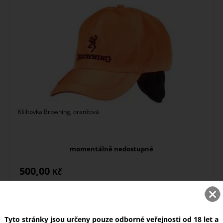
Kšiltovka Browning, oranžová
momentálně nedostupné
500,00
Kč
Čepice Browning Rhino
Tyto stránky jsou určeny pouze odborné veřejnosti od 18 let a