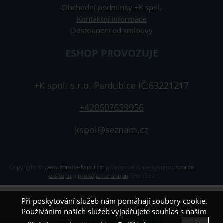
Obchodní podmínky +K spol.
Kontaktní informace
Odstoupení od smlouvy
ESHOP PROVOZUJE
+K spol. s.r.o. Pardubice IČ:63221217
+420607659956
kspol@seznam.cz
Copyright ©
www.zbrane-kspol.cz
,
provozováno na systému
tvorba
e-shopu
a
pronájem e-shopu
Shop5.cz
Při poskytování služeb nám pomáhají soubory cookie.
Používáním našich služeb vyjadřujete souhlas s naším