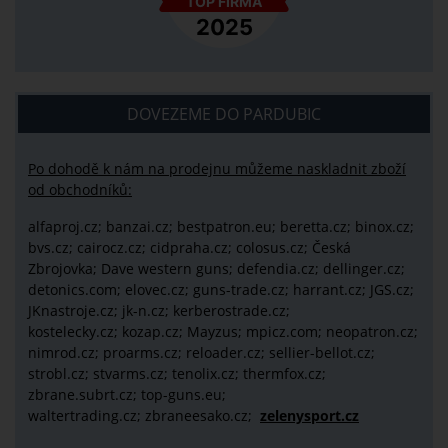
DOVEZEME DO PARDUBIC
Po dohodě k nám na prodejnu můžeme naskladnit zboží
od obchodníků:
alfaproj.cz;
banzai.cz;
bestpatron.eu;
beretta.cz;
binox.cz;
bvs.cz;
cairocz.cz; cidpraha.cz; colosus.cz; Česká
Zbrojovka; Dave western guns; defendia.cz; dellinger.cz;
detonics.com; elovec.cz; guns-trade.cz; harrant.cz; JGS.cz;
JKnastroje.cz; jk-n.cz; kerberostrade.cz;
kostelecky.cz;
kozap.cz; Mayzus;
mpicz.com; neopatron.cz;
nimrod.cz; proarms.cz; reloader.cz; sellier-bellot.cz;
strobl.cz;
stvarms.cz; tenolix.cz; thermfox.cz;
zbrane.subrt.cz;
top-guns.eu;
waltertrading.cz; zbraneesako.cz;
zelenysport.cz