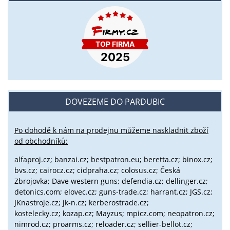
DOVEZEME DO PARDUBIC
Po dohodě k nám na prodejnu můžeme naskladnit zboží
od obchodníků:
alfaproj.cz;
banzai.cz;
bestpatron.eu;
beretta.cz;
binox.cz;
bvs.cz;
cairocz.cz; cidpraha.cz; colosus.cz; Česká
Zbrojovka; Dave western guns; defendia.cz; dellinger.cz;
detonics.com; elovec.cz; guns-trade.cz; harrant.cz; JGS.cz;
JKnastroje.cz; jk-n.cz; kerberostrade.cz;
kostelecky.cz;
kozap.cz; Mayzus;
mpicz.com; neopatron.cz;
nimrod.cz; proarms.cz; reloader.cz; sellier-bellot.cz;