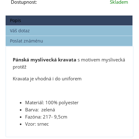
Dostupnost:
Skladem
Popis
Váš dotaz
Poslat známénu
Pánská myslivecká kravata
s motivem myslivecká
protěž
Kravata je vhodná i do uniforem
Materiál: 100% polyester
Barva: zelená
Fazóna: 217- 9,5cm
Vzor: srnec