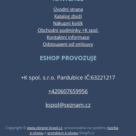
Úvodní strana
Katalog zboží
Nákupní košík
Obchodní podmínky +K spol.
Kontaktní informace
Odstoupení od smlouvy
ESHOP PROVOZUJE
+K spol. s.r.o. Pardubice IČ:63221217
+420607659956
kspol@seznam.cz
Copyright ©
www.zbrane-kspol.cz
,
provozováno na systému
tvorba
e-shopu
a
pronájem e-shopu
Shop5.cz