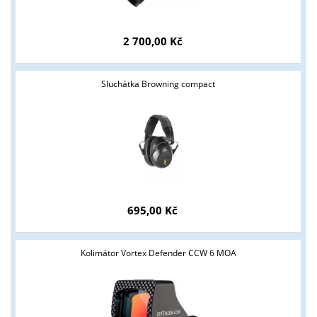
2 700,00 Kč
Sluchátka Browning compact
Tyto stránky jsou určeny pouze odborné veřejnosti od 18 let a
podnikatelům v oblasti zbraně a střelivo. Splňujete tyto
695,00 Kč
podmínky?
ANO
NE
Kolimátor Vortex Defender CCW 6 MOA