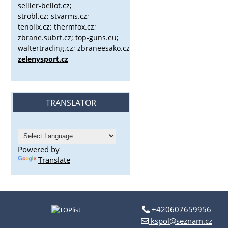
sellier-bellot.cz;
strobl.cz;
stvarms.cz;
tenolix.cz; thermfox.cz;
zbrane.subrt.cz;
top-guns.eu;
waltertrading.cz; zbraneesako.cz;
zelenysport.cz
TRANSLATOR
Powered by
Translate
+420607659956
kspol@seznam.cz