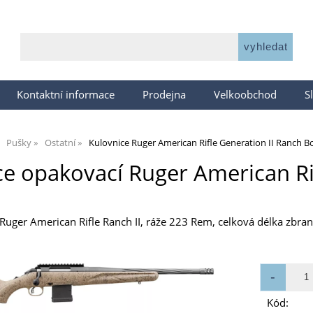
Kontaktní informace
Prodejna
Velkoobchod
S
Pušky
Ostatní
Kulovnice Ruger American Rifle Generation II Ranch B
ce opakovací Ruger American Ri
Ruger American Rifle Ranch II, ráže 223 Rem, celková délka zbran
Kód: