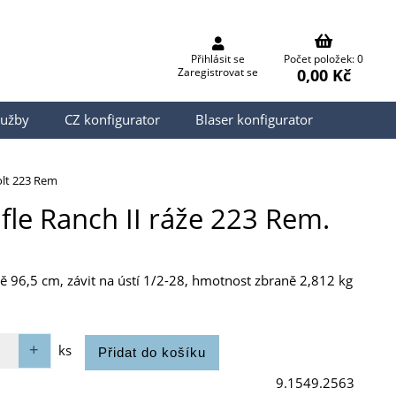
Přihlásit se
Počet položek: 0
0,00 Kč
Zaregistrovat se
lužby
CZ konfigurator
Blaser konfigurator
olt 223 Rem
fle Ranch II ráže 223 Rem.
ě 96,5 cm, závit na ústí 1/2-28, hmotnost zbraně 2,812 kg
ks
9.1549.2563