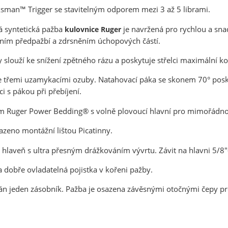
sman™ Trigger se stavitelným odporem mezi 3 až 5 librami.
 syntetická pažba
je navržená pro rychlou a sna
kulovnice Ruger
ím předpažbí a zdrsněním úchopových částí.
slouží ke snížení zpětného rázu a poskytuje střelci maximální kom
se třemi uzamykacími ozuby. Natahovací páka se skonem 70° posk
 s pákou při přebíjení.
m Ruger Power Bedding® s volně plovoucí hlavní pro mimořádno
zeno montážní lištou Picatinny.
hlaveň s ultra přesným drážkováním vývrtu. Závit na hlavni 5/8"
 dobře ovladatelná pojistka v kořeni pažby.
ván jeden zásobník. Pažba je osazena závěsnými otočnými čepy 