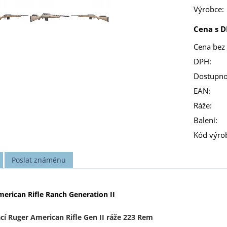
Výrobce:
Cena s D
Cena bez
DPH:
Dostupno
EAN:
Ráže:
Balení:
Kód výro
Poslat známénu
erican Rifle Ranch Generation II
í Ruger American Rifle Gen II ráže 223 Rem