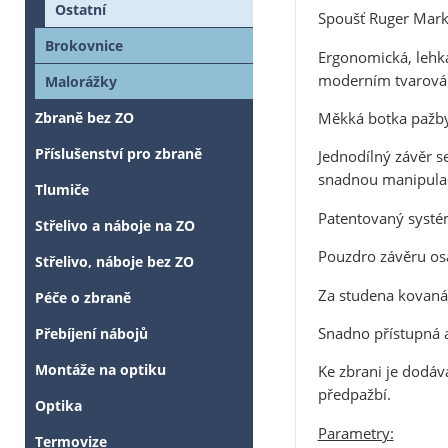
Ostatní
Spoušť Ruger Mark
Brokovnice
Ergonomická, lehká
moderním tvarován
Malorážky
Měkká botka pažby 
Zbraně bez ZO
Příslušenství pro zbraně
Jednodílný závěr 
snadnou manipulaci
Tlumiče
Patentovaný systé
Střelivo a náboje na ZO
Pouzdro závěru osa
Střelivo, náboje bez ZO
Za studena kovaná 
Péče o zbraně
Snadno přístupná a
Přebíjení nábojů
Montáže na optiku
Ke zbrani je dodá
předpažbí.
Optika
Parametry:
Termovize