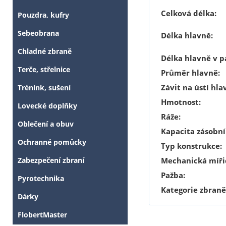
Celková délka:
Pouzdra, kufry
Sebeobrana
Délka hlavně:
Chladné zbraně
Délka hlavně v pa
Terče, střelnice
Průměr hlavně:
Závit na ústí hla
Trénink, sušení
Hmotnost:
Lovecké doplňky
Ráže:
Oblečení a obuv
Kapacita zásobní
Ochranné pomůcky
Typ konstrukce:
Mechanická míři
Zabezpečení zbraní
Pažba:
Pyrotechnika
Kategorie zbraně
Dárky
FlobertMaster