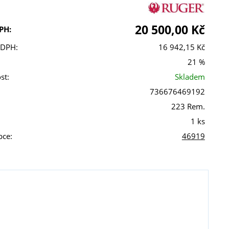
20 500,00 Kč
PH:
 DPH:
16 942,15 Kč
21 %
st:
Skladem
736676469192
223 Rem.
1 ks
bce:
46919