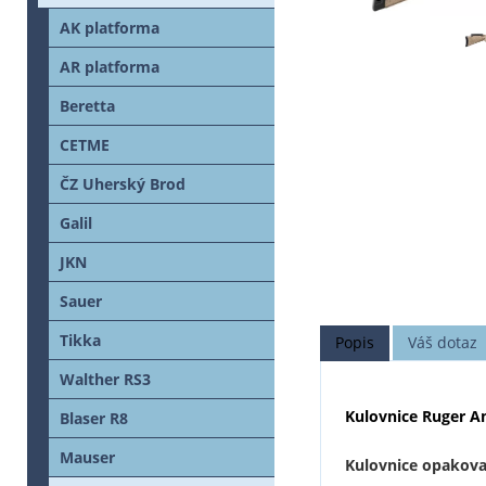
AK platforma
AR platforma
Beretta
CETME
ČZ Uherský Brod
Galil
JKN
Sauer
Tikka
Popis
Váš dotaz
Walther RS3
Kulovnice Ruger Am
Blaser R8
Mauser
Kulovnice opakovac