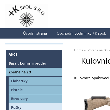
Přihlásit se
Úvodní strana
Obchodní podmínky +K spol.
Home
Zbraně na ZO
AKCE
Kulovni
Bazar, komisní prodej
Zbraně na ZO
Kulovnice opakovací 
Flobertky
Pistole
Revolvery
Pušky