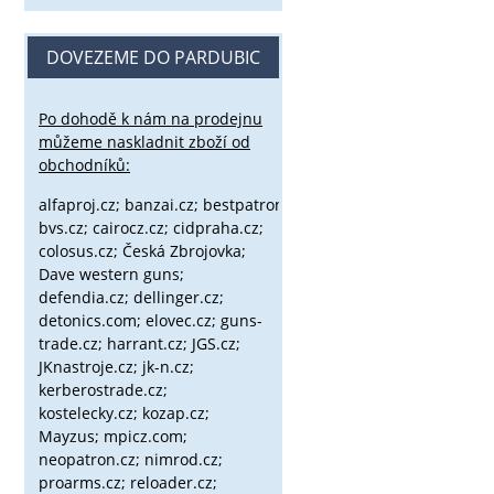
DOVEZEME DO PARDUBIC
Po dohodě k nám na prodejnu
můžeme naskladnit zboží od
obchodníků:
alfaproj.cz;
banzai.cz;
bestpatron.eu;
beretta.cz;
binox.cz;
bvs.cz;
cairocz.cz; cidpraha.cz;
colosus.cz; Česká Zbrojovka;
Dave western guns;
defendia.cz; dellinger.cz;
detonics.com; elovec.cz; guns-
trade.cz; harrant.cz; JGS.cz;
JKnastroje.cz; jk-n.cz;
kerberostrade.cz;
kostelecky.cz;
kozap.cz;
Mayzus;
mpicz.com;
neopatron.cz; nimrod.cz;
proarms.cz; reloader.cz;