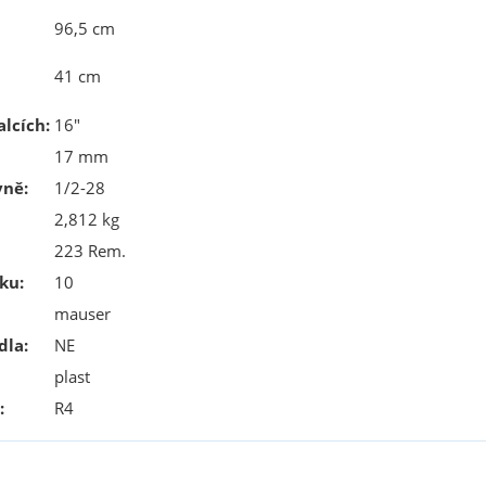
96,5 cm
41 cm
lcích:
16"
17 mm
vně:
1/2-28
2,812 kg
223 Rem.
ku:
10
mauser
dla:
NE
plast
:
R4