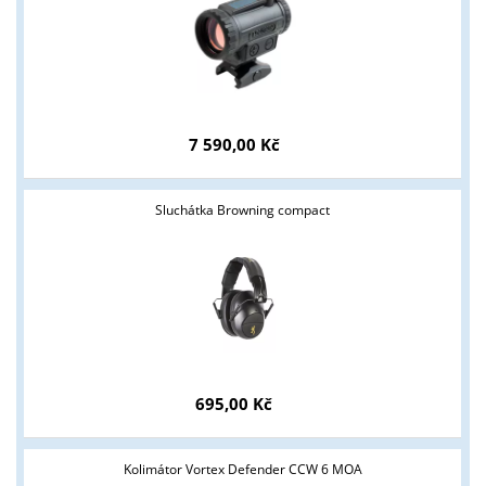
Tyto stránky jsou určeny pouze odborné veřejnosti od 18 let a
podnikatelům v oblasti zbraně a střelivo. Splňujete tyto
podmínky?
7 590,00 Kč
ANO
NE
Sluchátka Browning compact
695,00 Kč
Kolimátor Vortex Defender CCW 6 MOA