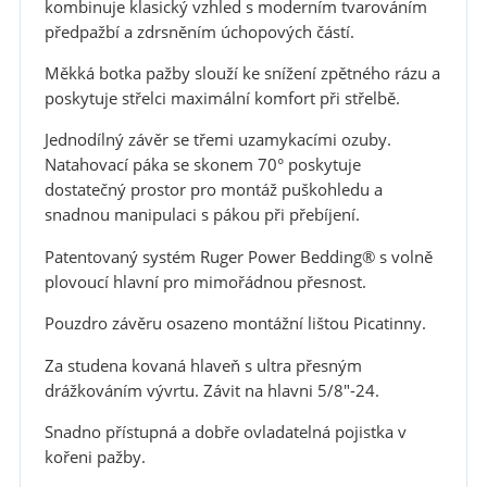
kombinuje klasický vzhled s moderním tvarováním
předpažbí a zdrsněním úchopových částí.
Měkká botka pažby slouží ke snížení zpětného rázu a
poskytuje střelci maximální komfort při střelbě.
Jednodílný závěr se třemi uzamykacími ozuby.
Natahovací páka se skonem 70° poskytuje
dostatečný prostor pro montáž puškohledu a
snadnou manipulaci s pákou při přebíjení.
Patentovaný systém Ruger Power Bedding® s volně
plovoucí hlavní pro mimořádnou přesnost.
Pouzdro závěru osazeno montážní lištou Picatinny.
Za studena kovaná hlaveň s ultra přesným
drážkováním vývrtu. Závit na hlavni 5/8"-24.
Snadno přístupná a dobře ovladatelná pojistka v
kořeni pažby.