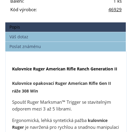
Balení:
1 ks
Kód výrobce:
46929
Popis
Váš dotaz
Poslat známénu
Kulovnice Ruger American Rifle Ranch Generation II
Kulovnice opakovací Ruger American Rifle Gen II
ráže 308 Win
Spoušť Ruger Marksman™ Trigger se stavitelným
odporem mezi 3 až 5 librami.
Ergonomická, lehká syntetická pažba
kulovnice
je navržená pro rychlou a snadnou manipulaci
Ruger