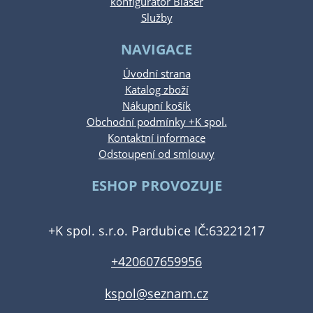
konfigurátor Blaser
Služby
NAVIGACE
Úvodní strana
Katalog zboží
Nákupní košík
Obchodní podmínky +K spol.
Kontaktní informace
Odstoupení od smlouvy
ESHOP PROVOZUJE
+K spol. s.r.o. Pardubice IČ:63221217
+420607659956
kspol@seznam.cz