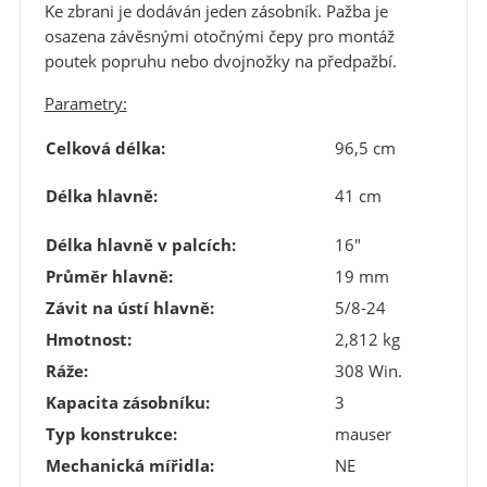
Ke zbrani je dodáván jeden zásobník. Pažba je
osazena závěsnými otočnými čepy pro montáž
poutek popruhu nebo dvojnožky na předpažbí.
Parametry:
Celková délka:
96,5 cm
Délka hlavně:
41 cm
Délka hlavně v palcích:
16"
Průměr hlavně:
19 mm
Závit na ústí hlavně:
5/8-24
Hmotnost:
2,812 kg
Ráže:
308 Win.
Kapacita zásobníku:
3
Typ konstrukce:
mauser
Mechanická mířidla:
NE