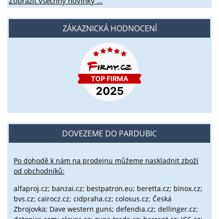
Zobrazit všechny novinky ...
ZÁKAZNICKÁ HODNOCENÍ
DOVEZEME DO PARDUBIC
Po dohodě k nám na prodejnu můžeme naskladnit zboží
od obchodníků:
alfaproj.cz;
banzai.cz;
bestpatron.eu;
beretta.cz;
binox.cz;
bvs.cz;
cairocz.cz; cidpraha.cz; colosus.cz; Česká
Zbrojovka; Dave western guns; defendia.cz; dellinger.cz;