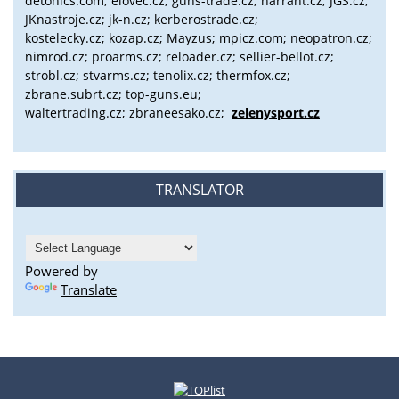
detonics.com; elovec.cz; guns-trade.cz; harrant.cz; JGS.cz;
JKnastroje.cz; jk-n.cz; kerberostrade.cz;
kostelecky.cz;
kozap.cz; Mayzus;
mpicz.com; neopatron.cz;
nimrod.cz; proarms.cz; reloader.cz; sellier-bellot.cz;
strobl.cz;
stvarms.cz; tenolix.cz; thermfox.cz;
zbrane.subrt.cz;
top-guns.eu;
waltertrading.cz; zbraneesako.cz;
zelenysport.cz
TRANSLATOR
Powered by
Translate