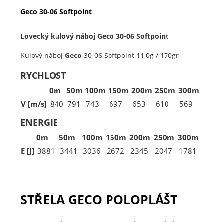
Geco 30-06 Softpoint
Lovecký kulový náboj Geco 30-06 Softpoint
Kulový náboj
Geco
30-06 Softpoint 11,0g / 170gr
RYCHLOST
0m
50m
100m
150m
200m
250m
300m
V [m/s]
840
791
743
697
653
610
569
ENERGIE
0m
50m
100m
150m
200m
250m
300m
E [J]
3881
3441
3036
2672
2345
2047
1781
STŘELA GECO POLOPLÁŠT