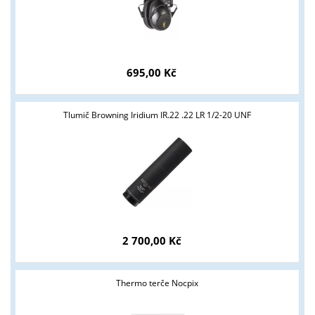
695,00 Kč
Tlumič Browning Iridium IR.22 .22 LR 1/2-20 UNF
2 700,00 Kč
Tyto stránky jsou určeny pouze odborné veřejnosti od 18 let a
Thermo terče Nocpix
podnikatelům v oblasti zbraně a střelivo. Splňujete tyto
podmínky?