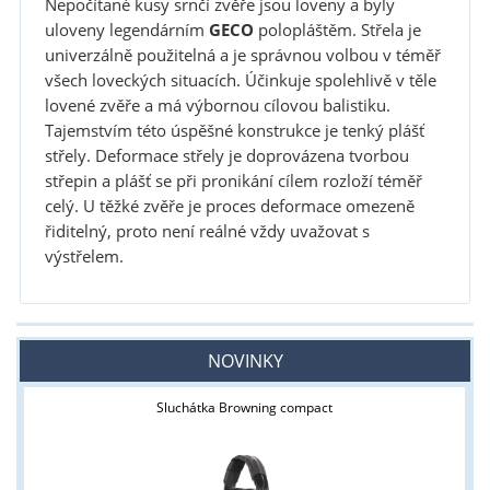
Nepočítané kusy srnčí zvěře jsou loveny a byly
uloveny legendárním
GECO
polopláštěm. Střela je
univerzálně použitelná a je správnou volbou v téměř
všech loveckých situacích. Účinkuje spolehlivě v těle
lovené zvěře a má výbornou cílovou balistiku.
Tajemstvím této úspěšné konstrukce je tenký plášť
střely. Deformace střely je doprovázena tvorbou
střepin a plášť se při pronikání cílem rozloží téměř
celý. U těžké zvěře je proces deformace omezeně
řiditelný, proto není reálné vždy uvažovat s
výstřelem.
NOVINKY
Sluchátka Browning compact