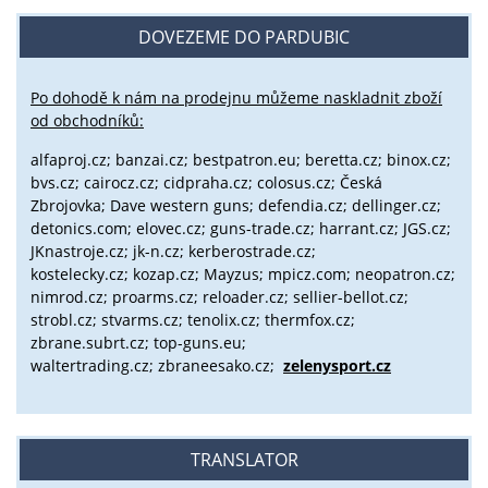
DOVEZEME DO PARDUBIC
Po dohodě k nám na prodejnu můžeme naskladnit zboží
od obchodníků:
alfaproj.cz;
banzai.cz;
bestpatron.eu;
beretta.cz;
binox.cz;
bvs.cz;
cairocz.cz; cidpraha.cz; colosus.cz; Česká
Zbrojovka; Dave western guns; defendia.cz; dellinger.cz;
detonics.com; elovec.cz; guns-trade.cz; harrant.cz; JGS.cz;
JKnastroje.cz; jk-n.cz; kerberostrade.cz;
kostelecky.cz;
kozap.cz; Mayzus;
mpicz.com; neopatron.cz;
nimrod.cz; proarms.cz; reloader.cz; sellier-bellot.cz;
strobl.cz;
stvarms.cz; tenolix.cz; thermfox.cz;
zbrane.subrt.cz;
top-guns.eu;
waltertrading.cz; zbraneesako.cz;
zelenysport.cz
TRANSLATOR