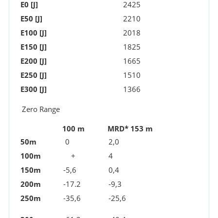
E0 [J]
2425
E50 [J]
2210
E100 [J]
2018
E150 [J]
1825
E200 [J]
1665
E250 [J]
1510
E300 [J]
1366
Zero Range
100 m
MRD* 153 m
50m
0
2,0
100m
+
4
150m
-5,6
0,4
200m
-17.2
-9,3
250m
-35,6
-25,6