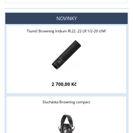
NOVINKY
Tlumič Browning Iridium IR.22 .22 LR 1/2-20 UNF
Tyto stránky jsou určeny pouze odborné veřejnosti od 18 let a
2 700,00 Kč
podnikatelům v oblasti zbraně a střelivo. Splňujete tyto
podmínky?
Sluchátka Browning compact
ANO
NE