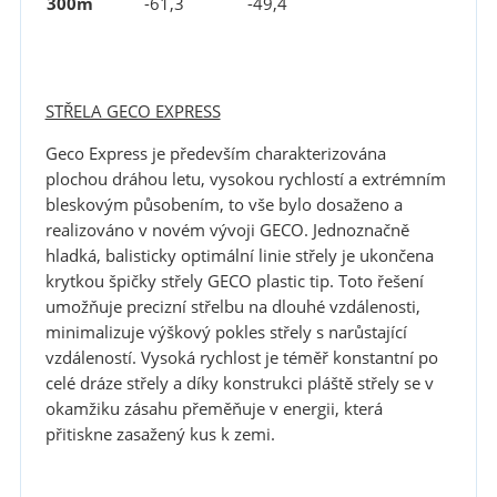
300m
-61,3
-49,4
STŘELA GECO EXPRESS
Geco Express je především charakterizována
plochou dráhou letu, vysokou rychlostí a extrémním
bleskovým působením, to vše bylo dosaženo a
realizováno v novém vývoji GECO. Jednoznačně
hladká, balisticky optimální linie střely je ukončena
krytkou špičky střely GECO plastic tip. Toto řešení
umožňuje precizní střelbu na dlouhé vzdálenosti,
minimalizuje výškový pokles střely s narůstající
vzdáleností. Vysoká rychlost je téměř konstantní po
celé dráze střely a díky konstrukci pláště střely se v
okamžiku zásahu přeměňuje v energii, která
přitiskne zasažený kus k zemi.