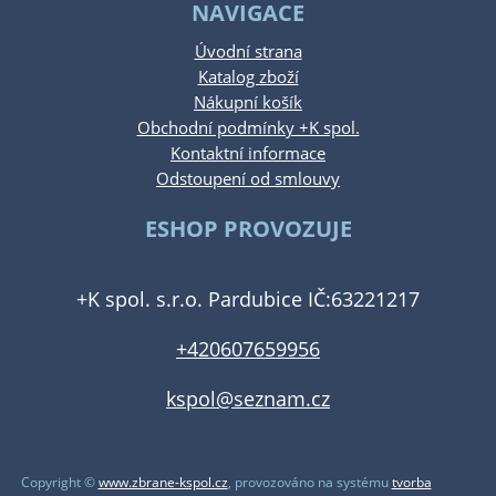
NAVIGACE
Úvodní strana
Katalog zboží
Nákupní košík
Obchodní podmínky +K spol.
Kontaktní informace
Odstoupení od smlouvy
ESHOP PROVOZUJE
+K spol. s.r.o. Pardubice IČ:63221217
+420607659956
kspol@seznam.cz
Copyright ©
www.zbrane-kspol.cz
,
provozováno na systému
tvorba