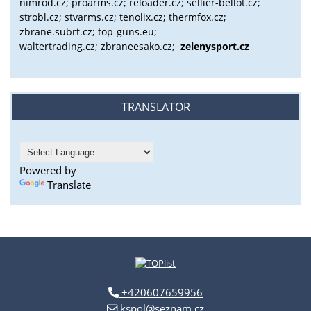
nimrod.cz; proarms.cz; reloader.cz; sellier-bellot.cz;
strobl.cz;
stvarms.cz; tenolix.cz; thermfox.cz;
zbrane.subrt.cz;
top-guns.eu;
waltertrading.cz; zbraneesako.cz;
zelenysport.cz
TRANSLATOR
Powered by
Translate
+420607659956
kspol@seznam.cz