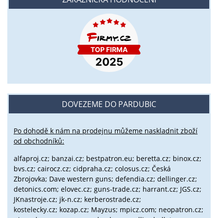
DOVEZEME DO PARDUBIC
Po dohodě k nám na prodejnu můžeme naskladnit zboží
od obchodníků:
alfaproj.cz;
banzai.cz;
bestpatron.eu;
beretta.cz;
binox.cz;
bvs.cz;
cairocz.cz; cidpraha.cz; colosus.cz; Česká
Zbrojovka; Dave western guns; defendia.cz; dellinger.cz;
detonics.com; elovec.cz; guns-trade.cz; harrant.cz; JGS.cz;
JKnastroje.cz; jk-n.cz; kerberostrade.cz;
kostelecky.cz;
kozap.cz; Mayzus;
mpicz.com; neopatron.cz;