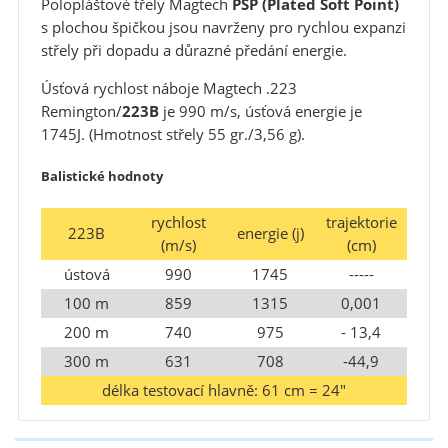
Poloplášťové třely Magtech
PSP (Plated Soft Point)
s plochou špičkou jsou navrženy pro rychlou expanzi
střely při dopadu a důrazné předání energie.
Úsťová rychlost náboje Magtech .223
Remington/
223B
je 990 m/s, úsťová energie je
1745J. (Hmotnost střely 55 gr./3,56 g).
Balistické hodnoty
rychlost
trajektorie
223B
energie (j)
(m/s)
(cm)
ústová
990
1745
-----
100 m
859
1315
0,001
200 m
740
975
- 13,4
300 m
631
708
-44,9
délka testovací hlavně: 61 cm = 24"