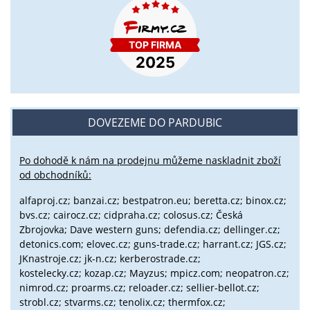
DOVEZEME DO PARDUBIC
Po dohodě k nám na prodejnu můžeme naskladnit zboží
od obchodníků:
alfaproj.cz;
banzai.cz;
bestpatron.eu;
beretta.cz;
binox.cz;
bvs.cz;
cairocz.cz; cidpraha.cz; colosus.cz; Česká
Zbrojovka; Dave western guns; defendia.cz; dellinger.cz;
detonics.com; elovec.cz; guns-trade.cz; harrant.cz; JGS.cz;
JKnastroje.cz; jk-n.cz; kerberostrade.cz;
kostelecky.cz;
kozap.cz; Mayzus;
mpicz.com; neopatron.cz;
nimrod.cz; proarms.cz; reloader.cz; sellier-bellot.cz;
strobl.cz;
stvarms.cz; tenolix.cz; thermfox.cz;