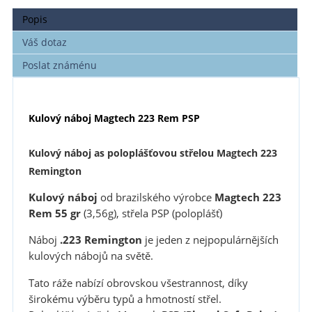
Popis
Váš dotaz
Poslat známénu
Kulový náboj Magtech 223 Rem PSP
Kulový náboj as poloplášťovou střelou Magtech 223
Remington
Kulový náboj
od brazilského výrobce
Magtech 223
Rem
55 gr
(3,56g), střela PSP (poloplášť)
Náboj
.223 Remington
je jeden z nejpopulárnějších
kulových nábojů na světě.
Tato ráže nabízí obrovskou všestrannost, díky
širokému výběru typů a hmotností střel.