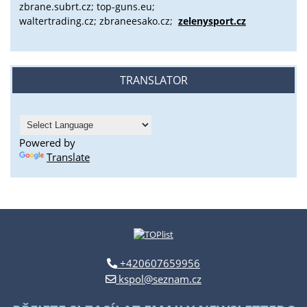
zbrane.subrt.cz;
top-guns.eu;
waltertrading.cz; zbraneesako.cz;
zelenysport.cz
TRANSLATOR
Powered by
Translate
+420607659956
kspol@seznam.cz