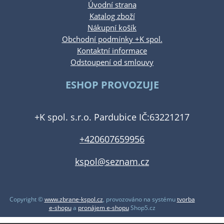
Úvodní strana
Katalog zboží
Nákupní košík
Obchodní podmínky +K spol.
Kontaktní informace
Odstoupení od smlouvy
ESHOP PROVOZUJE
+K spol. s.r.o. Pardubice IČ:63221217
+420607659956
kspol@seznam.cz
Copyright ©
www.zbrane-kspol.cz
,
provozováno na systému
tvorba
e-shopu
a
pronájem e-shopu
Shop5.cz