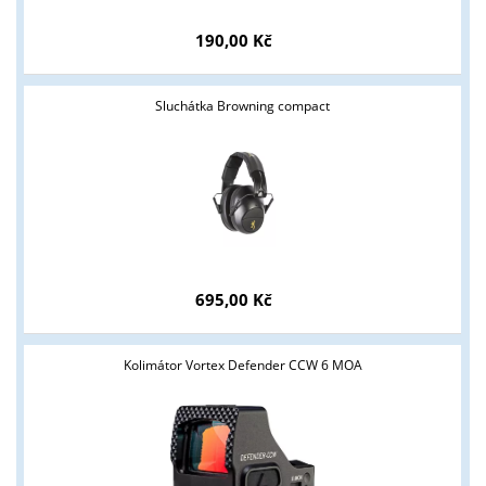
Tyto stránky jsou určeny pouze odborné veřejnosti od 18 let a
190,00 Kč
podnikatelům v oblasti zbraně a střelivo. Splňujete tyto
podmínky?
Sluchátka Browning compact
ANO
NE
695,00 Kč
Kolimátor Vortex Defender CCW 6 MOA