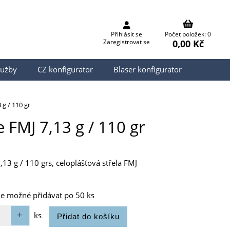
Přihlásit se
Počet položek: 0
0,00 Kč
Zaregistrovat se
lužby
CZ konfigurator
Blaser konfigurator
g / 110 gr
 FMJ 7,13 g / 110 gr
,13 g / 110 grs, celoplášťová střela FMJ
je možné přidávat po 50 ks
ks