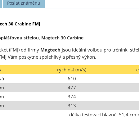
Poslat známénu
ech 30 Crabine FMJ
oplášťovou střelou, Magtech 30 Carbine
acket (FMJ) od firmy
Magtech
jsou ideální volbou pro trénink, střel
MJ Vám poskytne spolehlivý a přesný výkon.
A
rychlost (m/s)
e
vá
610
 m
477
 m
374
 m
313
délka testovací hlavně: 51,4 cm 