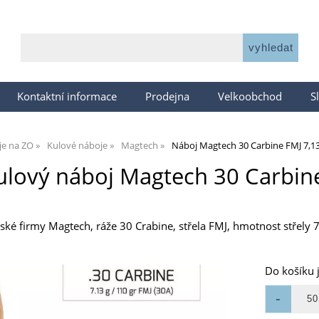
Kontaktní informace
Prodejna
Velkoobchod
S
je na ZO
Kulové náboje
Magtech
Náboj Magtech 30 Carbine FMJ 7,13 
ulový náboj Magtech 30 Carbine
ské firmy Magtech, ráže 30 Crabine, střela FMJ, hmotnost střely 7
Do košíku 