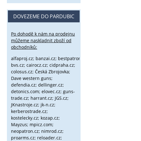
DOVEZEME DO PARDUBIC
Po dohodě k nám na prodejnu
můžeme naskladnit zboží od
obchodníků:
alfaproj.cz;
banzai.cz;
bestpatron.eu;
beretta.cz;
binox.cz;
bvs.cz;
cairocz.cz; cidpraha.cz;
colosus.cz; Česká Zbrojovka;
Dave western guns;
defendia.cz; dellinger.cz;
detonics.com; elovec.cz; guns-
trade.cz; harrant.cz; JGS.cz;
JKnastroje.cz; jk-n.cz;
kerberostrade.cz;
kostelecky.cz;
kozap.cz;
Mayzus;
mpicz.com;
neopatron.cz; nimrod.cz;
proarms.cz; reloader.cz;