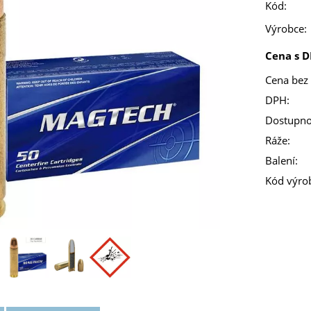
Kód:
Výrobce:
Cena s D
Cena bez
DPH:
Dostupno
Ráže:
Balení:
Kód výro