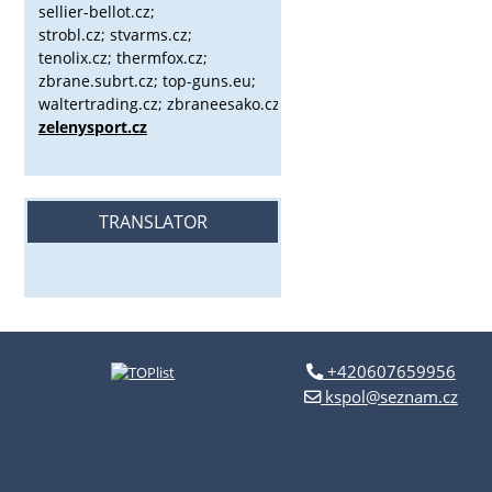
sellier-bellot.cz;
strobl.cz;
stvarms.cz;
tenolix.cz; thermfox.cz;
zbrane.subrt.cz;
top-guns.eu;
waltertrading.cz; zbraneesako.cz;
zelenysport.cz
TRANSLATOR
+420607659956
kspol@seznam.cz