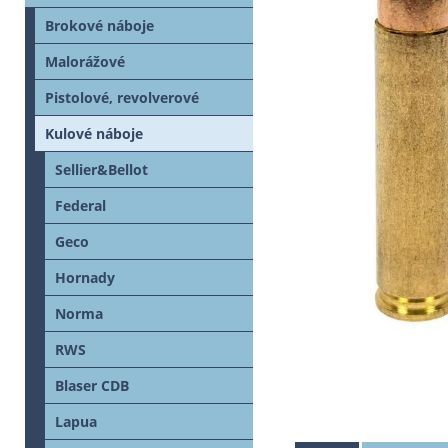
Brokové náboje
Malorážové
Pistolové, revolverové
Kulové náboje
Sellier&Bellot
Federal
Geco
Hornady
Norma
RWS
Blaser CDB
Lapua