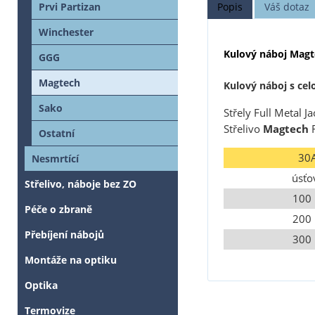
Popis
Váš dotaz
Prvi Partizan
Winchester
Kulový náboj Magt
GGG
Magtech
Kulový náboj s cel
Sako
Střely Full Metal J
Střelivo
Magtech
F
Ostatní
30
Nesmrtící
úsťo
Střelivo, náboje bez ZO
100
Péče o zbraně
200
Přebíjení nábojů
300
Montáže na optiku
Optika
Termovize