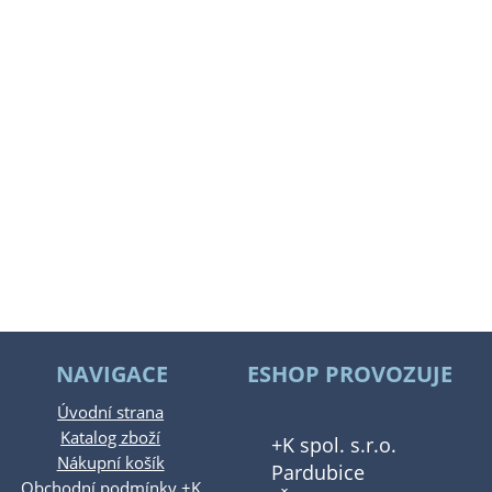
NAVIGACE
ESHOP PROVOZUJE
Úvodní strana
Katalog zboží
+K spol. s.r.o.
Nákupní košík
Pardubice
Obchodní podmínky +K