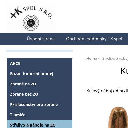
Přihlásit se
Úvodní strana
Obchodní podmínky +K spol.
Home
Střelivo a nábo
AKCE
K
Bazar, komisní prodej
Zbraně na ZO
Kulový náboj od brzil
Zbraně bez ZO
Příslušenství pro zbraně
Tlumiče
Střelivo a náboje na ZO