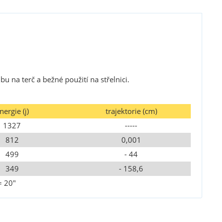
bu na terč a bežné použití na střelnici.
nergie (j)
trajektorie (cm)
1327
-----
812
0,001
499
- 44
349
- 158,6
= 20"