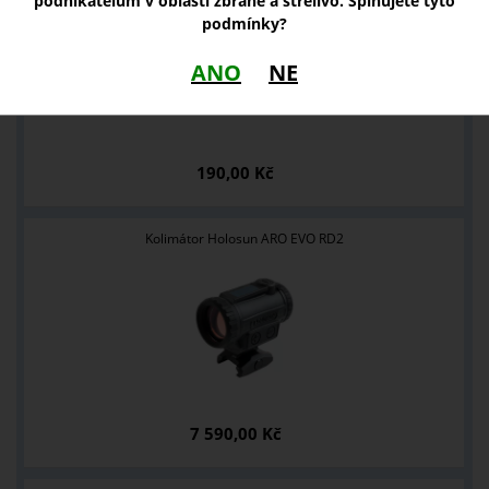
podnikatelům v oblasti zbraně a střelivo. Splňujete tyto
podmínky?
ANO
NE
190,00 Kč
Kolimátor Holosun ARO EVO RD2
7 590,00 Kč