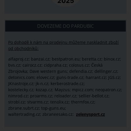
DOVEZEME DO PARDUBIC
Po dohodě k nám na prodejnu můžeme naskladnit zboží
od obchodníků:
alfaproj.cz;
banzai.cz;
bestpatron.eu;
beretta.cz;
binox.cz;
bvs.cz;
cairocz.cz; cidpraha.cz; colosus.cz; Česká
Zbrojovka; Dave western guns; defendia.cz; dellinger.cz;
detonics.com; elovec.cz; guns-trade.cz; harrant.cz; JGS.cz;
JKnastroje.cz; jk-n.cz; kerberostrade.cz;
kostelecky.cz;
kozap.cz; Mayzus;
mpicz.com; neopatron.cz;
nimrod.cz; proarms.cz; reloader.cz; sellier-bellot.cz;
strobl.cz;
stvarms.cz; tenolix.cz; thermfox.cz;
zbrane.subrt.cz;
top-guns.eu;
waltertrading.cz; zbraneesako.cz;
zelenysport.cz