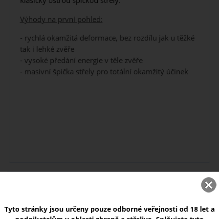
klasicky ostrou špičkou střely.
Výhody na první pohled:
- rychlá okamžitá deformace, bez rozdílu jak u těžké
tak i lehké zvěře
- vysoké předání energie v těle zvěře
- masivní špička střely pro totální okamžitý účinek
NOVINKY
Tyto stránky jsou určeny pouze odborné veřejnosti od 18 let a
Thermo terče Nocpix