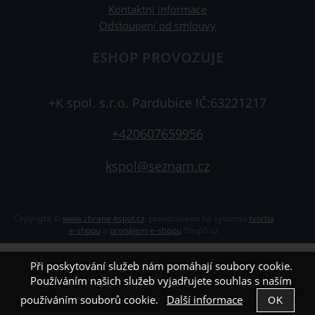
Kontaktní informace
Odstoupení od smlouvy
ESHOP PROVOZUJE
+K spol. s.r.o. Pardubice IČ:63221217
+420607659956
kspol@seznam.cz
Copyright ©
www.zbrane-kspol.cz
,
provozováno na systému
tvorba
e-shopu
a
pronájem e-shopu
Shop5.cz
Při poskytování služeb nám pomáhají soubory cookie.
Používáním našich služeb vyjadřujete souhlas s naším
používáním souborů cookie.
Další informace