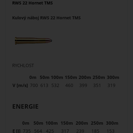
RWS 22 Hornet TMS
Kulový náboj RWS 22 Hornet TMS
RYCHLOST
0m
50m
100m
150m
200m
250m
300m
V [m/s]
700
613
532
460
399
351
319
ENERGIE
0m
50m
100m
150m
200m
250m
300m
E [J]
735
564
425
317
239
185
153