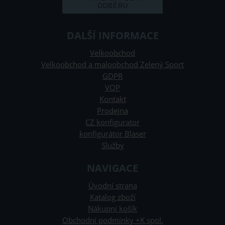
DALŠÍ INFORMACE
Velkoobchod
Velkoobchod a maloobchod Zelený Sport
GDPR
VOP
Kontakt
Prodejna
CZ konfigurator
konfigurátor Blaser
Služby
NAVIGACE
Úvodní strana
Katalog zboží
Nákupní košík
Obchodní podmínky +K spol.