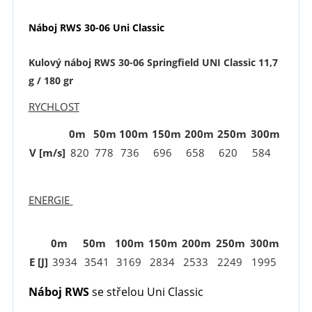
Náboj RWS 30-06 Uni Classic
Kulový náboj RWS 30-06 Springfield UNI Classic 11,7
g / 180 gr
RYCHLOST
0m
50m
100m
150m
200m
250m
300m
V [m/s]
820
778
736
696
658
620
584
ENERGIE
0m
50m
100m
150m
200m
250m
300m
E [J]
3934
3541
3169
2834
2533
2249
1995
Náboj RWS
se střelou Uni Classic