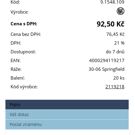
Kód:
9.1548.109
Výrobce:
92,50 Kč
Cena s DPH:
Cena bez DPH:
76,45 Kč
DPH:
21 %
Dostupnost:
do 7 dnů
EAN:
4000294119217
Ráže:
30-06 Springfield
Balení:
20 ks
Kód výrobce:
2119218
Popis
Váš dotaz
Poslat známénu