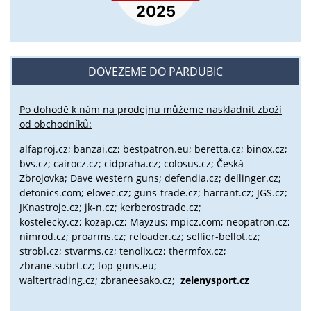
DOVEZEME DO PARDUBIC
Po dohodě k nám na prodejnu můžeme naskladnit zboží
od obchodníků:
alfaproj.cz;
banzai.cz;
bestpatron.eu;
beretta.cz;
binox.cz;
bvs.cz;
cairocz.cz; cidpraha.cz; colosus.cz; Česká
Zbrojovka; Dave western guns; defendia.cz; dellinger.cz;
detonics.com; elovec.cz; guns-trade.cz; harrant.cz; JGS.cz;
JKnastroje.cz; jk-n.cz; kerberostrade.cz;
kostelecky.cz;
kozap.cz; Mayzus;
mpicz.com; neopatron.cz;
nimrod.cz; proarms.cz; reloader.cz; sellier-bellot.cz;
strobl.cz;
stvarms.cz; tenolix.cz; thermfox.cz;
zbrane.subrt.cz;
top-guns.eu;
waltertrading.cz; zbraneesako.cz;
zelenysport.cz