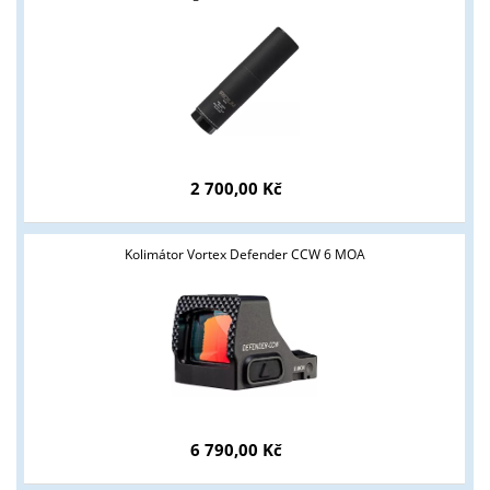
2 700,00 Kč
Tyto stránky jsou určeny pouze odborné veřejnosti od 18 let a
podnikatelům v oblasti zbraně a střelivo. Splňujete tyto
Kolimátor Vortex Defender CCW 6 MOA
podmínky?
ANO
NE
6 790,00 Kč