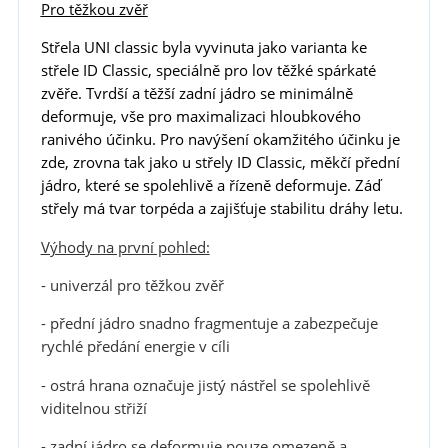
Pro těžkou zvěř
Střela UNI classic byla vyvinuta jako varianta ke
střele ID Classic, speciálně pro lov těžké spárkaté
zvěře. Tvrdší a těžší zadní jádro se minimálně
deformuje, vše pro maximalizaci hloubkového
ranivého účinku. Pro navýšení okamžitého účinku je
zde, zrovna tak jako u střely ID Classic, měkčí přední
jádro, které se spolehlivě a řízeně deformuje. Záď
střely má tvar torpéda a zajišťuje stabilitu dráhy letu.
Výhody na první pohled:
- univerzál pro těžkou zvěř
- přední jádro snadno fragmentuje a zabezpečuje
rychlé předání energie v cíli
- ostrá hrana označuje jistý nástřel se spolehlivě
viditelnou střiží
- zadní jádro se deformuje pouze omezeně a