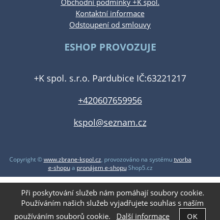
Obchodní podmínky +K spol.
Kontaktní informace
Odstoupení od smlouvy
ESHOP PROVOZUJE
+K spol. s.r.o. Pardubice IČ:63221217
+420607659956
kspol@seznam.cz
Copyright ©
www.zbrane-kspol.cz
,
provozováno na systému
tvorba
e-shopu
a
pronájem e-shopu
Shop5.cz
Při poskytování služeb nám pomáhají soubory cookie.
Používáním našich služeb vyjadřujete souhlas s naším
používáním souborů cookie.
Další informace