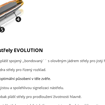
střely EVOLUTION
plášť spojený ,,bondovaný´´ s olověným jádrem střely pro jistý 
ádra střely pro řízený rozklad.
optimální působení v těle zvěře.
jistou a spolehlivou signelizaci nástřelu.
bak plášť střely pro prodloužení životnosti hlavně.