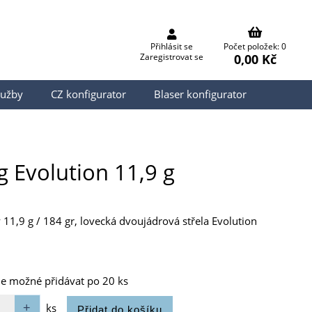
Přihlásit se
Počet položek: 0
0,00 Kč
Zaregistrovat se
lužby
CZ konfigurator
Blaser konfigurator
 Evolution 11,9 g
1,9 g / 184 gr, lovecká dvoujádrová střela Evolution
je možné přidávat po 20 ks
ks