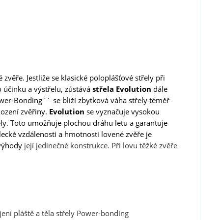
zvěře. Jestliže se klasické poloplášťové střely při
 účinku a výstřelu, zůstává
střela Evolution
dále
ower-Bonding´´ se blíží zbytková váha střely téměř
ození zvěřiny.
Evolution
se vyznačuje vysokou
ely. Toto umožňuje plochou dráhu letu a garantuje
lecké vzdálenosti a hmotnosti lovené zvěře je
 výhody
její jedinečné konstrukce. Při lovu těžké zvěře
blasti zbraně a
ní pláště a těla střely Power-bonding