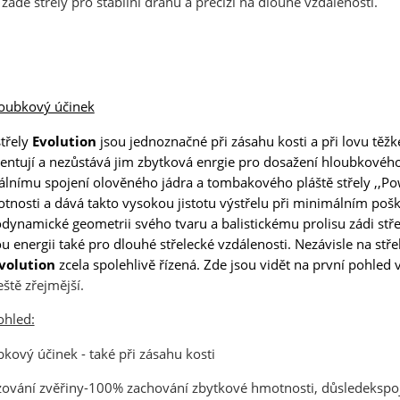
a zádě střely pro stabilní dráhu a precizi na dlouhé vzdálenosti.
loubkový účinek
třely
Evolution
jsou jednoznačné při zásahu kosti a při lovu těžké 
entují a nezůstává jim zbytková enrgie pro dosažení hloubkového
ciálnímu spojení olověného jádra a tombakového pláště střely ,,P
osti a dává takto vysokou jistotu výstřelu při minimálním pošk
odynamické geometrii svého tvaru a balistickému prolisu zádi stř
energii také pro dlouhé střelecké vzdálenosti. Nezávisle na stře
volution
zcela spolehlivě řízená. Zde jsou vidět na první pohled
sou určeny pouze odborné veřejnosti od 18 let a podnikatelům v o
eště zřejmější.
střelivo. Splňujete tyto podmínky?
ohled:
ANO
NE
bkový účinek - také při zásahu kosti
ování zvěřiny-100% zachování zbytkové hmotnosti, důsledekspoje