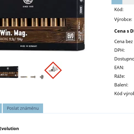
Kód:
Výrobce:
Cena s D
Cena bez
DPH:
Dostupno
EAN:
Ráže:
Balení:
Kód výro
Poslat známénu
Evolution