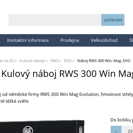
Kontaktní informace
Prodejna
Velkoobchod
S
je na ZO
Kulové náboje
RWS
EVO
Náboj RWS 300 Win. Mag. EVO
Kulový náboj RWS 300 Win Mag
 od něměcké firmy RWS 300 Win Mag Evolution, hmotnost střely 1
ně těžké zvěře
Do košíku 