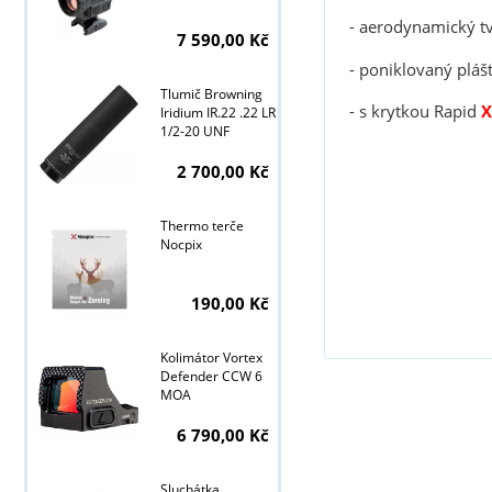
- aerodynamický tva
7 590,00 Kč
- poniklovaný pláš
Tlumič Browning
- s krytkou Rapid
X
Iridium IR.22 .22 LR
1/2-20 UNF
2 700,00 Kč
Thermo terče
Nocpix
190,00 Kč
Kolimátor Vortex
Defender CCW 6
MOA
6 790,00 Kč
Sluchátka