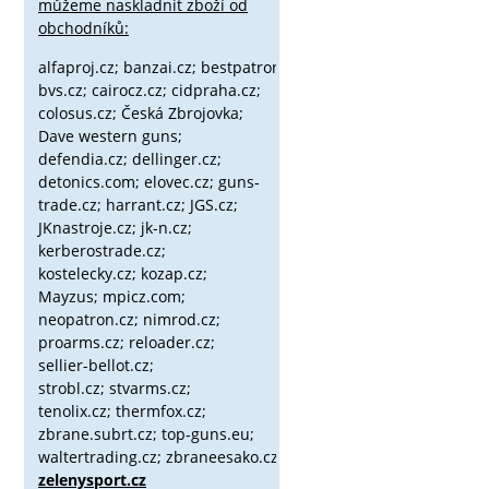
můžeme naskladnit zboží od
obchodníků:
alfaproj.cz;
banzai.cz;
bestpatron.eu;
beretta.cz;
binox.cz;
bvs.cz;
cairocz.cz; cidpraha.cz;
colosus.cz; Česká Zbrojovka;
Dave western guns;
defendia.cz; dellinger.cz;
detonics.com; elovec.cz; guns-
trade.cz; harrant.cz; JGS.cz;
JKnastroje.cz; jk-n.cz;
kerberostrade.cz;
kostelecky.cz;
kozap.cz;
Mayzus;
mpicz.com;
neopatron.cz; nimrod.cz;
proarms.cz; reloader.cz;
sellier-bellot.cz;
strobl.cz;
stvarms.cz;
tenolix.cz; thermfox.cz;
zbrane.subrt.cz;
top-guns.eu;
waltertrading.cz; zbraneesako.cz;
zelenysport.cz