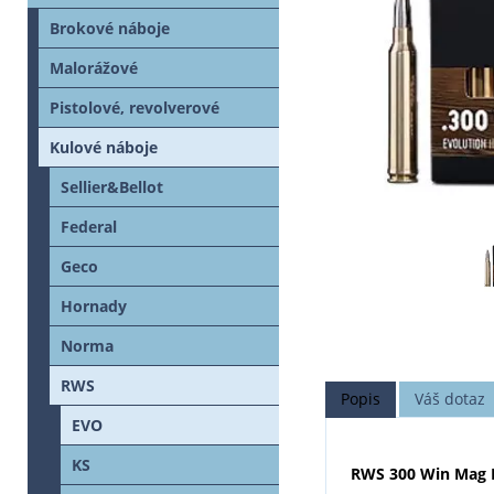
Brokové náboje
Malorážové
Pistolové, revolverové
Kulové náboje
Sellier&Bellot
Federal
Geco
Hornady
Norma
RWS
Popis
Váš dotaz
EVO
KS
RWS 300 Win Mag 