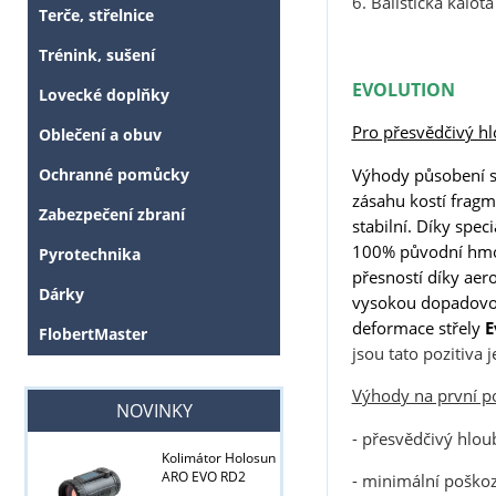
6. Balistická kalot
Terče, střelnice
Trénink, sušení
EVOLUTION
Lovecké doplňky
Pro přesvědčivý h
Oblečení a obuv
Výhody působení s
Ochranné pomůcky
zásahu kostí fragm
Zabezpečení zbraní
stabilní. Díky spe
100% původní hmotn
Pyrotechnika
přesností díky aer
Dárky
vysokou dopadovou 
deformace střely
E
FlobertMaster
Tyto stránky j
jsou tato pozitiva j
Výhody na první p
NOVINKY
- přesvědčivý hlou
Kolimátor Holosun
ARO EVO RD2
- minimální poškoz