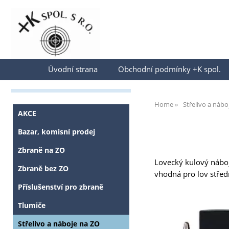
Přihlásit se
Úvodní strana
Obchodní podmínky +K spol.
Home
Střelivo a nábo
AKCE
Bazar, komisní prodej
Zbraně na ZO
Lovecký kulový náboj
Zbraně bez ZO
vhodná pro lov střed
Příslušenství pro zbraně
Tlumiče
Střelivo a náboje na ZO