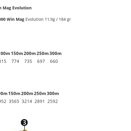
n Mag Evolution
300 Win Mag
Evolution 11,9g / 184 gr
100m
150m
200m
250m
300m
815
774
735
697
660
00m
150m
200m
250m
300m
952
3565
3214
2891
2592