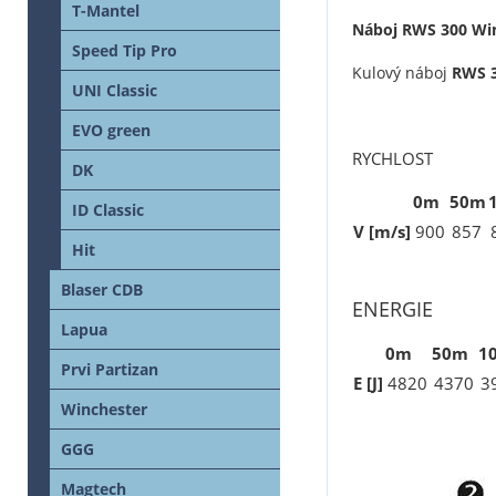
T-Mantel
Náboj RWS 300 Wi
Speed Tip Pro
Kulový náboj
RWS 
UNI Classic
EVO green
RYCHLOST
DK
0m
50m
ID Classic
V [m/s]
900
857
Hit
Blaser CDB
ENERGIE
Lapua
0m
50m
1
Prvi Partizan
E [J]
4820
4370
3
Winchester
GGG
Magtech