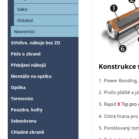
Sako
Ostatní
Nesmrtící
Střelivo, náboje bez ZO
Péče o zbraně
Přebíjení nábojů
Konstrukce 
Montáže na optiku
1. Power Bonding, 
Optika
2. Prolis pláště a j
Termovize
3. Rapid
X
Tip pro 
Pouzdra, kufry
4. Ostrá hrana pro 
Sebeobrana
5. Poniklovaný tom
Chladné zbraně