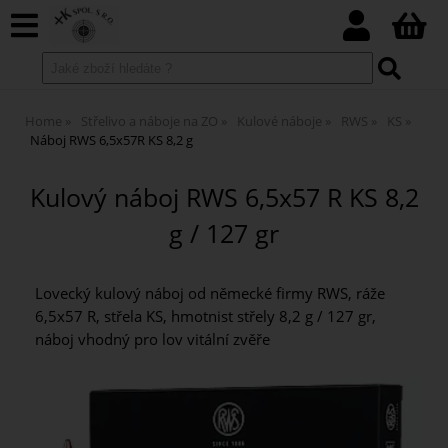
Home
Střelivo a náboje na ZO
Kulové náboje
RWS
KS
Náboj RWS 6,5x57R KS 8,2 g
Kulový náboj RWS 6,5x57 R KS 8,2
g / 127 gr
Lovecký kulový náboj od německé firmy RWS, ráže
6,5x57 R, střela KS, hmotnist střely 8,2 g / 127 gr,
náboj vhodný pro lov vitální zvěře