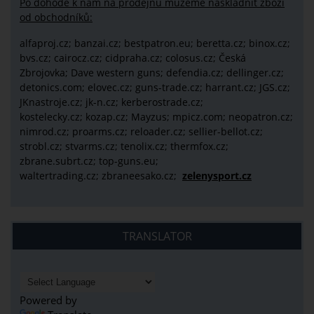
Po dohodě k nám na prodejnu můžeme naskladnit zboží
od obchodníků:
alfaproj.cz;
banzai.cz;
bestpatron.eu;
beretta.cz;
binox.cz;
bvs.cz;
cairocz.cz; cidpraha.cz; colosus.cz; Česká
Zbrojovka; Dave western guns; defendia.cz; dellinger.cz;
detonics.com; elovec.cz; guns-trade.cz; harrant.cz; JGS.cz;
JKnastroje.cz; jk-n.cz; kerberostrade.cz;
kostelecky.cz;
kozap.cz; Mayzus;
mpicz.com; neopatron.cz;
nimrod.cz; proarms.cz; reloader.cz; sellier-bellot.cz;
strobl.cz;
stvarms.cz; tenolix.cz; thermfox.cz;
zbrane.subrt.cz;
top-guns.eu;
waltertrading.cz; zbraneesako.cz;
zelenysport.cz
TRANSLATOR
Powered by