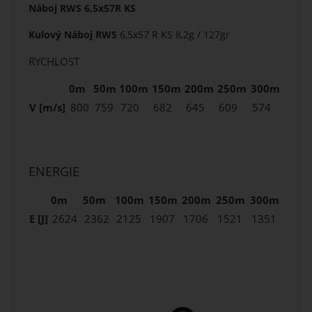
Náboj RWS 6,5x57R KS
Kulový Náboj RWS
6,5x57 R KS 8,2g / 127gr
RYCHLOST
0m
50m
100m
150m
200m
250m
300m
V [m/s]
800
759
720
682
645
609
574
ENERGIE
0m
50m
100m
150m
200m
250m
300m
E [J]
2624
2362
2125
1907
1706
1521
1351