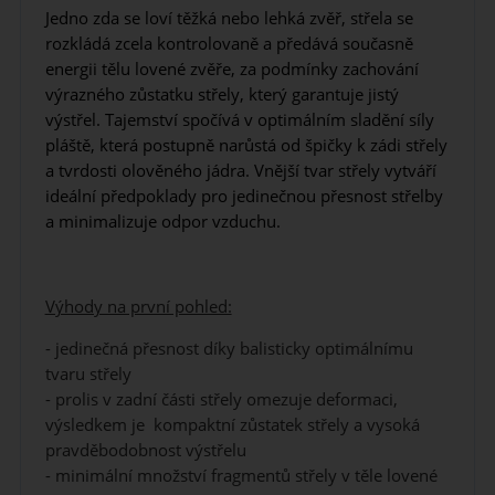
Jedno zda se loví těžká nebo lehká zvěř, střela se
rozkládá zcela kontrolovaně a předává současně
energii tělu lovené zvěře, za podmínky zachování
výrazného zůstatku střely, který garantuje jistý
výstřel. Tajemství spočívá v optimálním sladění síly
pláště, která postupně narůstá od špičky k zádi střely
a tvrdosti olověného jádra. Vnější tvar střely vytváří
ideální předpoklady pro jedinečnou přesnost střelby
a minimalizuje odpor vzduchu.
Výhody na první pohled:
- jedinečná přesnost díky balisticky optimálnímu
tvaru střely
- prolis v zadní části střely omezuje deformaci,
výsledkem je kompaktní zůstatek střely a vysoká
pravděbodobnost výstřelu
- minimální množství fragmentů střely v těle lovené