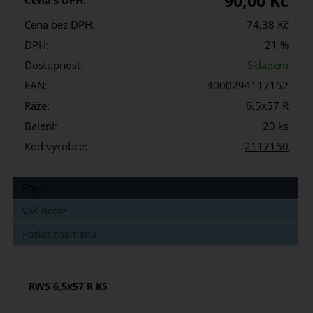
90,00 Kč
Cena s DPH:
Cena bez DPH:
74,38 Kč
DPH:
21 %
Dostupnost:
Skladem
EAN:
4000294117152
Ráže:
6,5x57 R
Balení:
20 ks
Kód výrobce:
2117150
Popis
Váš dotaz
Poslat známénu
RWS 6,5x57 R KS