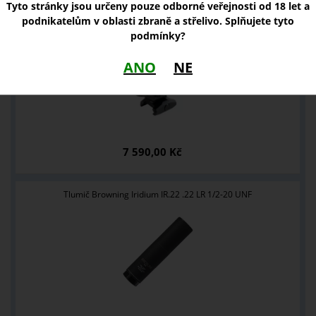
Tyto stránky jsou určeny pouze odborné veřejnosti od 18 let a
podnikatelům v oblasti zbraně a střelivo. Splňujete tyto
Kolimátor Holosun ARO EVO RD2
podmínky?
ANO
NE
7 590,00 Kč
Tlumič Browning Iridium IR.22 .22 LR 1/2-20 UNF