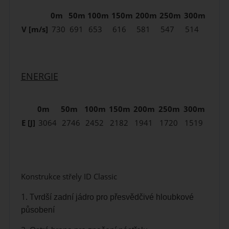
0m
50m
100m
150m
200m
250m
300m
V [m/s]
730
691
653
616
581
547
514
ENERGIE
0m
50m
100m
150m
200m
250m
300m
E [J]
3064
2746
2452
2182
1941
1720
1519
Konstrukce střely ID Classic
1. T
vrdší zadní jádro pro
přesvědčivé hloubkové
působení