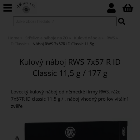
Home
Střelivo a náboje na ZO
Kulové náboje
RWS
ID Classic
Náboj RWS 7x57R ID Classic 11,5g
Kulový náboj RWS 7x57 R ID
Classic 11,5 g / 177 g
Lovecký kulový náboj od německé firmy RWS, ráže
7x57R ID classic 11,5 g / , náboj vhodný pro lov vitální
zvěře