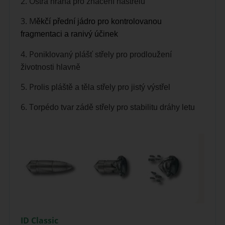
2. O
strá hrana pro značení
nástřelu
3. M
ěkčí přední jádro pro
kontrolovanou
fragmen
taci a ranivý účinek
4. P
oniklovaný plášť střely
pro prodloužení
ě
životnosti
hlavn
5. P
rolis pláště a těla střely pro jistý výstřel
6. T
orpédo tvar zádě střely pro stabilitu dráhy letu
ID Classic