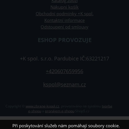
Katalog zboží
Nákupní košík
Obchodní podmínky +K spol.
Kontaktní informace
Odstoupení od smlouvy
ESHOP PROVOZUJE
+K spol. s.r.o. Pardubice IČ:63221217
+420607659956
kspol@seznam.cz
Copyright ©
www.zbrane-kspol.cz
,
provozováno na systému
tvorba
e-shopu
a
pronájem e-shopu
Shop5.cz
Při poskytování služeb nám pomáhají soubory cookie.