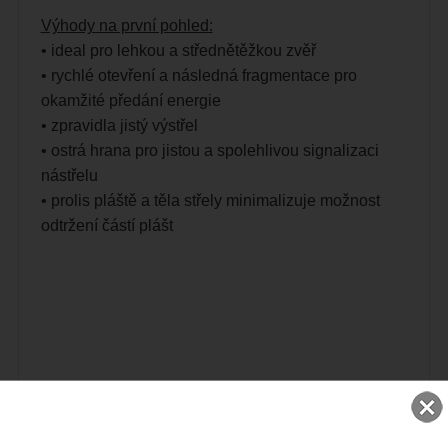
Výhody na první pohled:
• ideal pro lehkou a střednětěžkou zvěř
• rychlé otevření a následná fragmentace pro
okamžité
předání energie
• zpravidla jistý výstřel
• ostrá hrana pro jistou a spolehlivou signalizaci
nástřelu
• prolis pláště a těla střely minimalizuje možnost
odtržení částí
plášt
NOVINKY