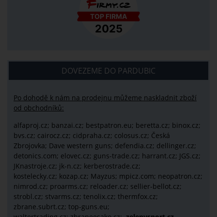
DOVEZEME DO PARDUBIC
Po dohodě k nám na prodejnu můžeme naskladnit zboží
od obchodníků:
alfaproj.cz;
banzai.cz;
bestpatron.eu;
beretta.cz;
binox.cz;
bvs.cz;
cairocz.cz; cidpraha.cz; colosus.cz; Česká
Zbrojovka; Dave western guns; defendia.cz; dellinger.cz;
detonics.com; elovec.cz; guns-trade.cz; harrant.cz; JGS.cz;
JKnastroje.cz; jk-n.cz; kerberostrade.cz;
kostelecky.cz;
kozap.cz; Mayzus;
mpicz.com; neopatron.cz;
nimrod.cz; proarms.cz; reloader.cz; sellier-bellot.cz;
strobl.cz;
stvarms.cz; tenolix.cz; thermfox.cz;
zbrane.subrt.cz;
top-guns.eu;
waltertrading.cz; zbraneesako.cz;
zelenysport.cz