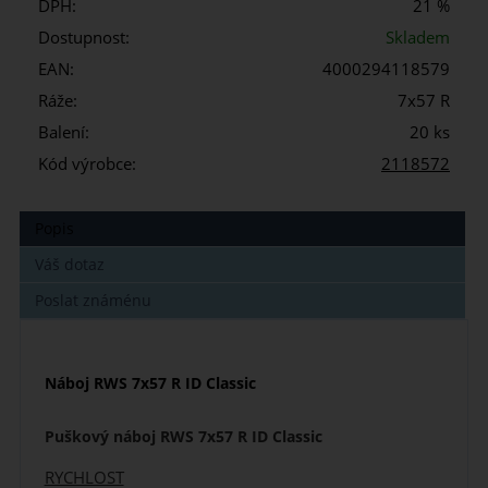
DPH:
21 %
Dostupnost:
Skladem
EAN:
4000294118579
Ráže:
7x57 R
Balení:
20 ks
Kód výrobce:
2118572
Popis
Váš dotaz
Poslat známénu
Náboj RWS 7x57 R ID Classic
Puškový náboj RWS 7x57 R ID Classic
RYCHLOST