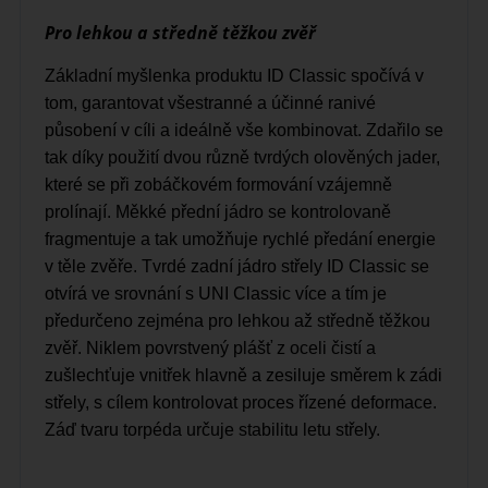
Pro lehkou a středně těžkou zvěř
Základní myšlenka produktu ID Classic spočívá
v
tom, garantovat všestranné a účinné ranivé
působení v cíli a ideálně vše kombinovat. Zda
řilo se
tak díky použití dvou různě tvrdých olo
věných jader,
které se při zobáčkovém formo
vání vzájemně
prolínají. Měkké přední jádro se kontrolovaně
fragmentuje a tak umožňuje rychlé předání energie
v těle zvěře.
Tvrdé zadní jádro střely ID Classic se
otvírá ve srovnání s UNI
Classic více a tím je
předurčeno zejména pro lehkou až středně
těžkou
zvěř. Niklem povrstvený plášť z oceli čistí a
zušlechťuje
vnitřek hlavně a zesiluje směrem k zádi
střely, s cílem kontrolo
vat proces řízené deformace.
Záď tvaru torpéda určuje stabilitu
letu střely.