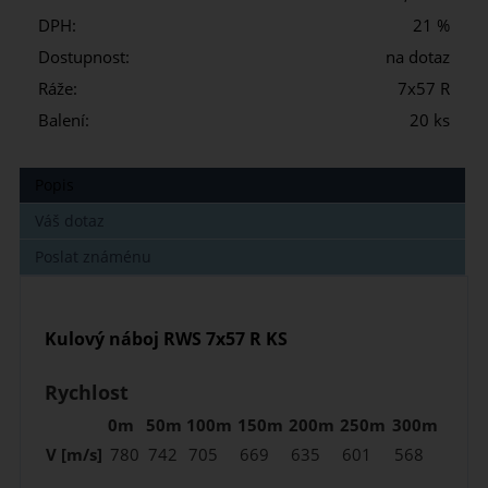
DPH:
21 %
Dostupnost:
na dotaz
Ráže:
7x57 R
Balení:
20 ks
Popis
Váš dotaz
Poslat známénu
Kulový náboj RWS 7x57 R KS
Rychlost
0m
50m
100m
150m
200m
250m
300m
V [m/s]
780
742
705
669
635
601
568