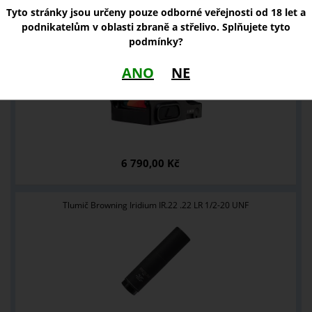
NOVINKY
Tyto stránky jsou určeny pouze odborné veřejnosti od 18 let a
podnikatelům v oblasti zbraně a střelivo. Splňujete tyto
Kolimátor Vortex Defender CCW 6 MOA
podmínky?
ANO
NE
6 790,00 Kč
Tlumič Browning Iridium IR.22 .22 LR 1/2-20 UNF