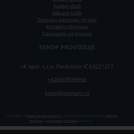
Katalog zboží
Nákupní košík
Obchodní podmínky +K spol.
Kontaktní informace
Odstoupení od smlouvy
ESHOP PROVOZUJE
+K spol. s.r.o. Pardubice IČ:63221217
+420607659956
kspol@seznam.cz
Copyright ©
www.zbrane-kspol.cz
,
provozováno na systému
tvorba
e-shopu
a
pronájem e-shopu
Shop5.cz