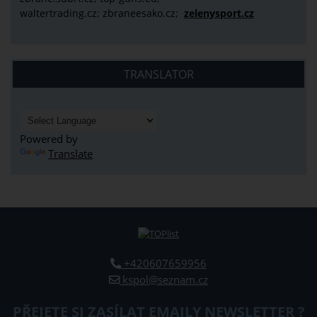
waltertrading.cz; zbraneesako.cz;
zelenysport.cz
TRANSLATOR
Powered by
Translate
+420607659956
kspol@seznam.cz
PŘEJETE SI ZASÍLAT EMAILY NEWSLETTER ?