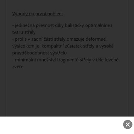
Výhody na první pohled:
- jedinečná přesnost díky balisticky optimálnímu
tvaru střely
- prolis v zadní části střely omezuje deformaci,
výsledkem je kompaktní zůstatek střely a vysoká
pravděbodobnost výstřelu
- minimální množství fragmentů střely v těle lovené
zvěře