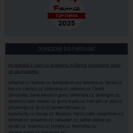
DOVEZEME DO PARDUBIC
Po dohodě k nám na prodejnu můžeme naskladnit zboží
od obchodníků:
alfaproj.cz;
banzai.cz;
bestpatron.eu;
beretta.cz;
binox.cz;
bvs.cz;
cairocz.cz; cidpraha.cz; colosus.cz; Česká
Zbrojovka; Dave western guns; defendia.cz; dellinger.cz;
detonics.com; elovec.cz; guns-trade.cz; harrant.cz; JGS.cz;
JKnastroje.cz; jk-n.cz; kerberostrade.cz;
kostelecky.cz;
kozap.cz; Mayzus;
mpicz.com; neopatron.cz;
nimrod.cz; proarms.cz; reloader.cz; sellier-bellot.cz;
strobl.cz;
stvarms.cz; tenolix.cz; thermfox.cz;
zbrane.subrt.cz;
top-guns.eu;