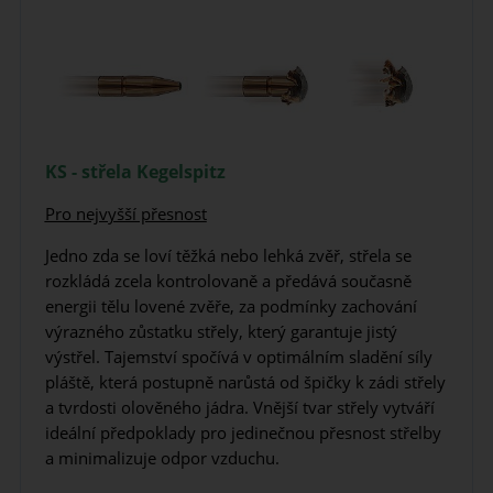
KS - střela Kegelspitz
Pro nejvyšší přesnost
Jedno zda se loví těžká nebo lehká zvěř, střela se
rozkládá zcela kontrolovaně a předává současně
energii tělu lovené zvěře, za podmínky zachování
výrazného zůstatku střely, který garantuje jistý
výstřel. Tajemství spočívá v optimálním sladění síly
pláště, která postupně narůstá od špičky k zádi střely
a tvrdosti olověného jádra. Vnější tvar střely vytváří
ideální předpoklady pro jedinečnou přesnost střelby
a minimalizuje odpor vzduchu.