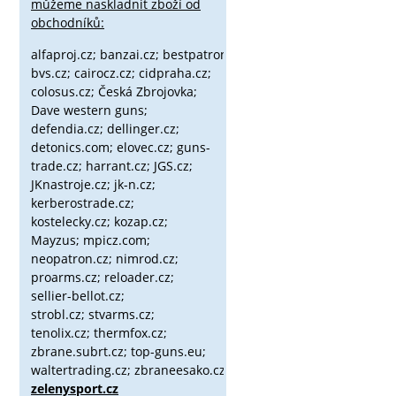
můžeme naskladnit zboží od
obchodníků:
alfaproj.cz;
banzai.cz;
bestpatron.eu;
beretta.cz;
binox.cz;
bvs.cz;
cairocz.cz; cidpraha.cz;
colosus.cz; Česká Zbrojovka;
Dave western guns;
defendia.cz; dellinger.cz;
detonics.com; elovec.cz; guns-
trade.cz; harrant.cz; JGS.cz;
JKnastroje.cz; jk-n.cz;
kerberostrade.cz;
kostelecky.cz;
kozap.cz;
Mayzus;
mpicz.com;
neopatron.cz; nimrod.cz;
proarms.cz; reloader.cz;
sellier-bellot.cz;
strobl.cz;
stvarms.cz;
tenolix.cz; thermfox.cz;
zbrane.subrt.cz;
top-guns.eu;
waltertrading.cz; zbraneesako.cz;
zelenysport.cz