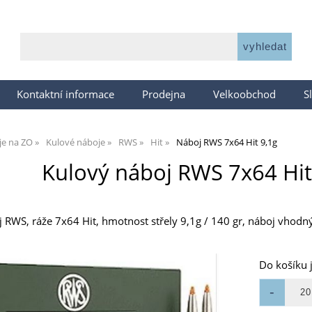
Kontaktní informace
Prodejna
Velkoobchod
S
je na ZO
Kulové náboje
RWS
Hit
Náboj RWS 7x64 Hit 9,1g
Kulový náboj RWS 7x64 Hit 
 RWS, ráže 7x64 Hit, hmotnost střely 9,1g / 140 gr, náboj vhodný 
Do košíku 