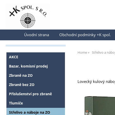
Přihlásit se
Úvodní strana
Obchodní podmínky +K spol.
Home
Střelivo a nábo
AKCE
Bazar, komisní prodej
Zbraně na ZO
Lovecký kulový náboj
Zbraně bez ZO
Příslušenství pro zbraně
Tlumiče
Střelivo a náboje na ZO