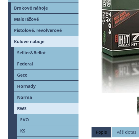
Brokové náboje
Malorážové
Pistolové, revolverové
Kulové náboje
Sellier&Bellot
Federal
Geco
Hornady
Norma
RWS
EVO
KS
Popis
Váš dotaz