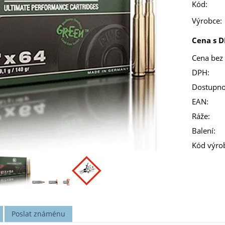
Kód:
Výrobce:
Cena s D
Cena bez
DPH:
Dostupno
EAN:
Ráže:
Balení:
Kód výro
Poslat známénu