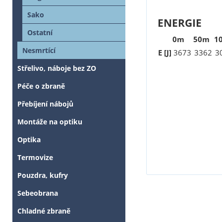
Sako
ENERGIE
Ostatní
0m
50m
1
Nesmrtící
E [J]
3673
3362
3
Střelivo, náboje bez ZO
Péče o zbraně
Přebíjení nábojů
Montáže na optiku
Optika
Termovize
Pouzdra, kufry
Sebeobrana
Chladné zbraně