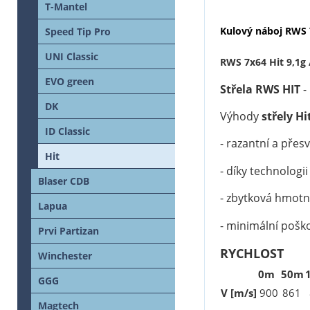
T-Mantel
Kulový náboj RWS 
Speed Tip Pro
UNI Classic
RWS 7x64 Hit 9,1g 
EVO green
Střela RWS HIT
-
DK
Výhody
střely Hi
ID Classic
- razantní a přes
Hit
- díky technologi
Blaser CDB
- zbytková hmotn
Lapua
- minimální pošk
Prvi Partizan
RYCHLOST
Winchester
0m
50m
GGG
V [m/s]
900
861
Magtech