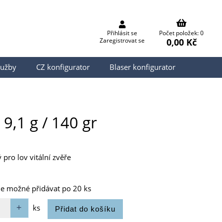
Přihlásit se
Počet položek: 0
0,00 Kč
Zaregistrovat se
lužby
CZ konfigurator
Blaser konfigurator
9,1 g / 140 gr
pro lov vitální zvěře
je možné přidávat po 20 ks
ks