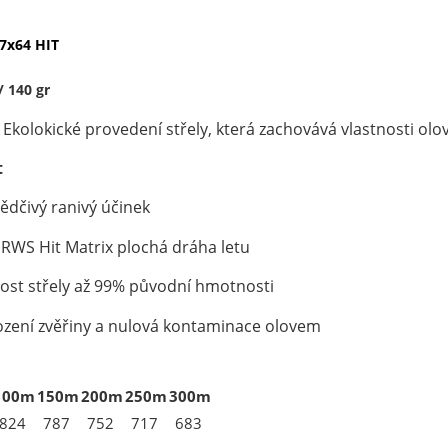
7x64 HIT
/ 140 gr
 Ekolokické provedení střely, která zachovává vlastnosti olo
t
vědčivý ranivý účinek
i RWS Hit Matrix plochá dráha letu
ost střely až 99% původní hmotnosti
ození zvěřiny a nulová kontaminace olovem
100m
150m
200m
250m
300m
824
787
752
717
683